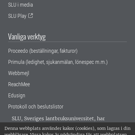
SLU i media
SLU Play
Vanliga verktyg
Proceedo (beställningar, fakturor)
Primula (ledighet, sjukanmälan, lönespec m.m.)
Webbmejl
ReachMee
Edusign
Protokoll och beslutslistor
SLU, Sveriges lantbruksuniversitet, har
verksamhet över hela Sverige. Huvudorter är
Denna webbplats använder kakor (cookies), som lagras i din
Alnarp, Uppsala och Umeå.
SLU är
webbläsare. Vissa kakor är nödvändiga för att webbplatsen