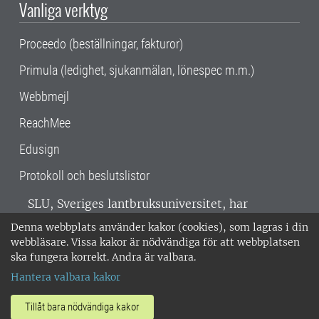
Vanliga verktyg
Proceedo (beställningar, fakturor)
Primula (ledighet, sjukanmälan, lönespec m.m.)
Webbmejl
ReachMee
Edusign
Protokoll och beslutslistor
SLU, Sveriges lantbruksuniversitet, har
verksamhet över hela Sverige. Huvudorter är
Denna webbplats använder kakor (cookies), som lagras i din
Alnarp, Uppsala och Umeå.
SLU är
webbläsare. Vissa kakor är nödvändiga för att webbplatsen
miljöcertifierat enligt ISO 14001. •
Telefon:
ska fungera korrekt. Andra är valbara.
018-67 10 00 • Org nr: 202100-2817 •
Om
Hantera valbara kakor
medarbetarwebben
•
SLU:s fakturaadress
•
Om SLU:s webbplatser
•
Vid KRIS
Tillåt bara nödvändiga kakor