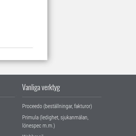
Vanliga verktyg
Proceedo (beställningar, fakturor)
Primula (ledighet, sjukanmälan,
lönespec m.m.)