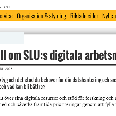
e på SLU
ervice
Organisation & styrning
Riktade sidor
Nyhet
ill om SLU:s digitala arbets
RIL 2026
ktyg och det stöd du behöver för din datahantering och a
och vad kan bli bättre?
nu över sina digitala resurser och stöd för forskning och 
ed och påverka framtida prioriteringar genom att fylla i