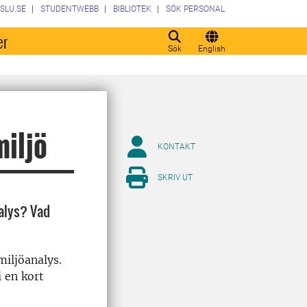
SLU.SE
STUDENTWEBB
BIBLIOTEK
SÖK PERSONAL
er
Sök
English
miljö
KONTAKT
SKRIV UT
nalys? Vad
miljöanalys.
 en kort