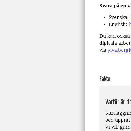
Svara på enk
Svenska:
English:
Du kan också 
digitala arbe
via
ylva.berg
Fakta:
Varför är d
Kartläggnin
och upprätt
Vi vill gär