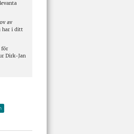
levanta
hov av
har i ditt
 för
ur Dirk-Jan
n