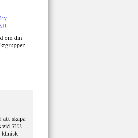
617
411
uad om din
jektgruppen
d att skapa
 vid SLU.
 klinisk