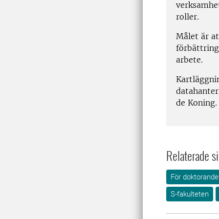
verksamhet
roller.
Målet är a
förbättring
arbete.
Kartläggni
datahanter
de Koning
Relaterade si
För doktorande
S-fakulteten