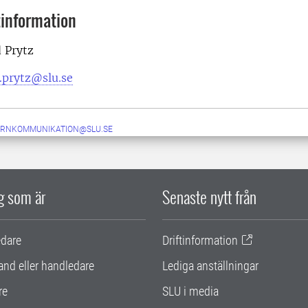
information
 Prytz
.prytz@slu.se
ERNKOMMUNIKATION@SLU.SE
ig som är
Senaste nytt från
edare
Driftinformation
and eller handledare
Lediga anställningar
re
SLU i media