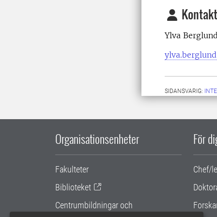
Kontakt
Ylva Berglund
ylva.berglund
SIDANSVARIG:
INT
Organisationsenheter
För d
Fakulteter
Chef/l
Biblioteket
Doktor
Centrumbildningar och
Forska