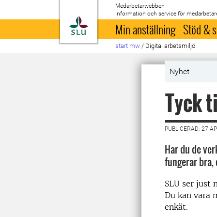
Medarbetarwebben
Information och service för medarbetar
Till startsida
Min anställning
Stöd & s
start mw
/
Digital arbetsmiljö
Nyhet
Tyck t
PUBLICERAD: 27 AP
Har du de ver
fungerar bra, 
SLU ser just 
Du kan vara m
enkät.