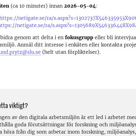
äten
(ca 10 minuter) innan
2026-05-04
:
https://netigate.se/ra/s.aspx?s=1302737X546335953X90
https://netigate.se/ra/s.aspx?s=1305689X546336448X98
bidra genom att delta i en
fokusgrupp
eller bli intervj
tsmiljö. Anmäl ditt intresse i enkäten eller kontakta pro
lund.prytz@slu.se
(helt utan förpliktelser).
etta viktigt?
gen av den digitala arbetsmiljön är ett led i arbetet me
hålla goda förutsättningar för forskning och miljöanalys
na höra från dig som arbetar inom forskning, miljöanalys,