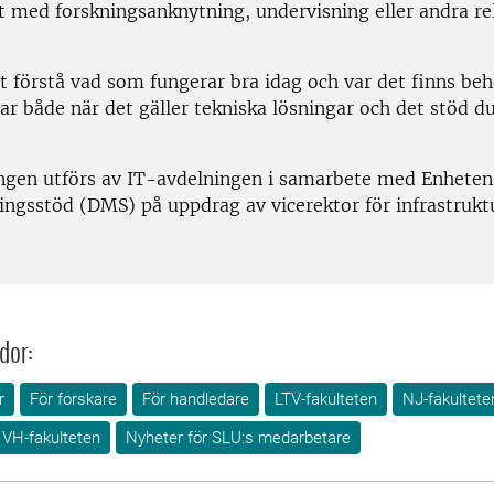
 med forskningsanknytning, undervisning eller andra re
tt förstå vad som fungerar bra idag och var det finns be
ar både när det gäller tekniska lösningar och det stöd du 
ngen utförs av IT-avdelningen i samarbete med Enheten
ingsstöd (DMS) på uppdrag av vicerektor för infrastrukt
.
dor:
r
För forskare
För handledare
LTV-fakulteten
NJ-fakultete
VH-fakulteten
Nyheter för SLU:s medarbetare