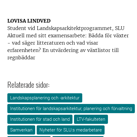
LOVISA LINDVED
Student vid Landskapsarkitektprogrammet, SLU
Aktuell med sitt examensarbete: Bädda för växter
- vad säger litteraturen och vad visar
erfarenheten? En utvärdering av växtlistor till
regnbäddar
Relaterade sidor:
Landskapsplanering och -arkitektur
Institutionen för landskapsarkitektur, planering och förvaltning
Institutionen för stad och land
LTV-fakulteten
Samverkan
Nyheter för SLU:s medarbetare