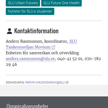
SLU Urban Futures
SLU Future One Health
Nyheter för SLU:s studenter
Kontaktinformation
Anders Rasmusson, koordinator,
SLU
Tankesmedjan Movium
Enheten för samverkan och utveckling
anders.rasmusson@slu.se
, 040-41
52 01
, 070-
782
29 46
SIDANSVARIG:
PARVIN.MAZANDARANI@SLU.SE
Organisationsenheter