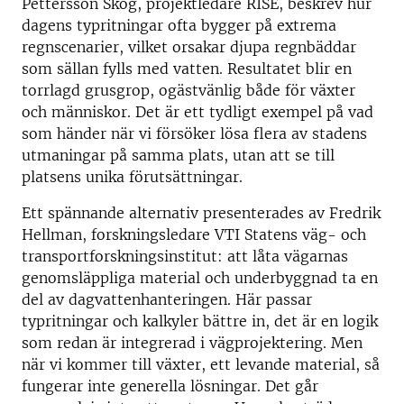
Pettersson Skog, projektledare RISE, beskrev hur
dagens typritningar ofta bygger på extrema
regnscenarier, vilket orsakar djupa regnbäddar
som sällan fylls med vatten. Resultatet blir en
torrlagd grusgrop, ogästvänlig både för växter
och människor. Det är ett tydligt exempel på vad
som händer när vi försöker lösa flera av stadens
utmaningar på samma plats, utan att se till
platsens unika förutsättningar.
Ett spännande alternativ presenterades av Fredrik
Hellman, forskningsledare VTI Statens väg- och
transportforskningsinstitut: att låta vägarnas
genomsläppliga material och underbyggnad ta en
del av dagvattenhanteringen. Här passar
typritningar och kalkyler bättre in, det är en logik
som redan är integrerad i vägprojektering. Men
när vi kommer till växter, ett levande material, så
fungerar inte generella lösningar. Det går