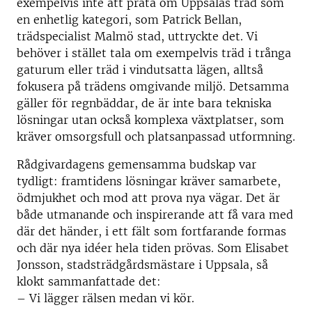
exempelvis inte att prata om Uppsalas träd som
en enhetlig kategori, som Patrick Bellan,
trädspecialist Malmö stad, uttryckte det. Vi
behöver i stället tala om exempelvis träd i trånga
gaturum eller träd i vindutsatta lägen, alltså
fokusera på trädens omgivande miljö. Detsamma
gäller för regnbäddar, de är inte bara tekniska
lösningar utan också komplexa växtplatser, som
kräver omsorgsfull och platsanpassad utformning.
Rådgivardagens gemensamma budskap var
tydligt: framtidens lösningar kräver samarbete,
ödmjukhet och mod att prova nya vägar. Det är
både utmanande och inspirerande att få vara med
där det händer, i ett fält som fortfarande formas
och där nya idéer hela tiden prövas. Som Elisabet
Jonsson, stadsträdgårdsmästare i Uppsala, så
klokt sammanfattade det:
– Vi lägger rälsen medan vi kör.