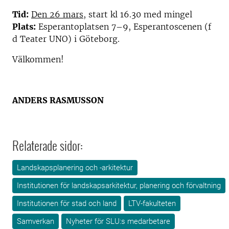
Tid:
Den 26 mars
, start kl 16.30 med mingel
Plats:
Esperantoplatsen 7–9, Esperantoscenen (f
d Teater UNO) i Göteborg.
Välkommen!
ANDERS RASMUSSON
Relaterade sidor:
Landskapsplanering och -arkitektur
Institutionen för landskapsarkitektur, planering och förvaltning
Institutionen för stad och land
LTV-fakulteten
Samverkan
Nyheter för SLU:s medarbetare