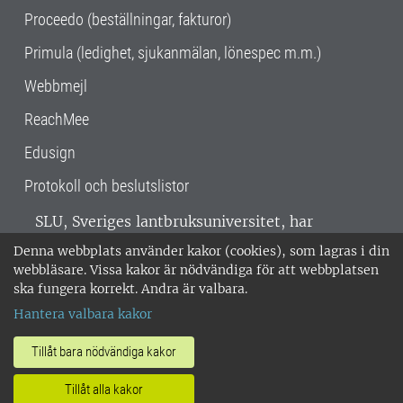
Proceedo (beställningar, fakturor)
Primula (ledighet, sjukanmälan, lönespec m.m.)
Webbmejl
ReachMee
Edusign
Protokoll och beslutslistor
SLU, Sveriges lantbruksuniversitet, har
verksamhet över hela Sverige. Huvudorter är
Denna webbplats använder kakor (cookies), som lagras i din
Alnarp, Uppsala och Umeå.
SLU är
webbläsare. Vissa kakor är nödvändiga för att webbplatsen
miljöcertifierat enligt ISO 14001. •
Telefon:
ska fungera korrekt. Andra är valbara.
018-67 10 00 • Org nr: 202100-2817 •
Om
Hantera valbara kakor
medarbetarwebben
•
SLU:s fakturaadress
•
Om SLU:s webbplatser
•
Vid KRIS
Tillåt bara nödvändiga kakor
•
Hantera kakor
•
Behandling av
Tillåt alla kakor
personuppgifter