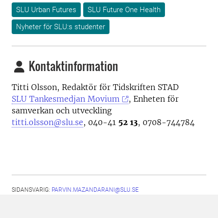
SLU Urban Futures
SLU Future One Health
Nyheter för SLU:s studenter
Kontaktinformation
Titti Olsson, Redaktör för Tidskriften STAD
SLU Tankesmedjan Movium
, Enheten för
samverkan och utveckling
titti.olsson@slu.se
, 040-41
52 13
, 0708-744784
SIDANSVARIG:
PARVIN.MAZANDARANI@SLU.SE