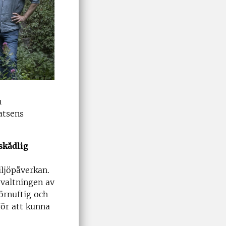
n
atsens
skådlig
iljöpåverkan.
rvaltningen av
örnuftig och
ör att kunna