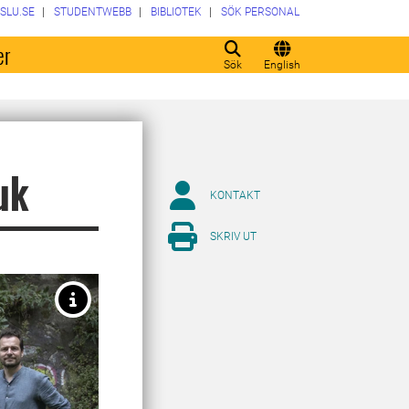
SLU.SE
STUDENTWEBB
BIBLIOTEK
SÖK PERSONAL
er
Sök
English
uk
KONTAKT
SKRIV UT