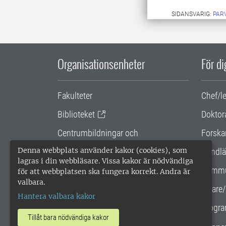
SIDANSVARIG:
PAR
Organisationsenheter
För d
Fakulteter
Chef/l
Biblioteket
Doktor
Centrumbildningar och
Forska
samarbetsprojekt
Denna webbplats använder kakor (cookies), som
Handlä
lagras i din webbläsare. Vissa kakor är nödvändiga
Gemensamma verksamhetsstödet
Kommu
för att webbplatsen ska fungera korrekt. Andra är
valbara.
SLU Holding
Lärare/
Hantera valbara kakor
Progra
Tillåt bara nödvändiga kakor