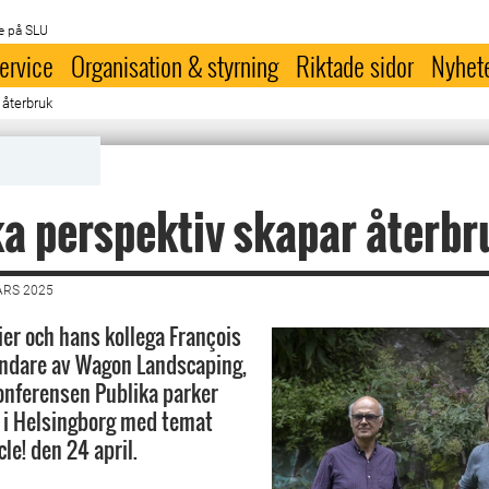
e på SLU
ervice
Organisation & styrning
Riktade sidor
Nyhet
 återbruk
a perspektiv skapar återbr
ARS 2025
er och hans kollega François
undare av Wagon Landscaping,
onferensen Publika parker
 i Helsingborg med temat
le! den 24 april.