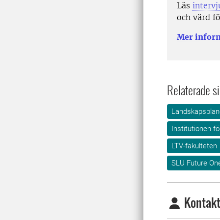
Läs
interv
och värd f
Mer inform
Relaterade si
Landskapsplane
Institutionen f
LTV-fakulteten
SLU Future On
Kontakt