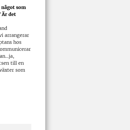
, något som
 Är det
land
vi arrangerar
eptans hos
, kommunicerar
...ja,
sen till en
rväxter som