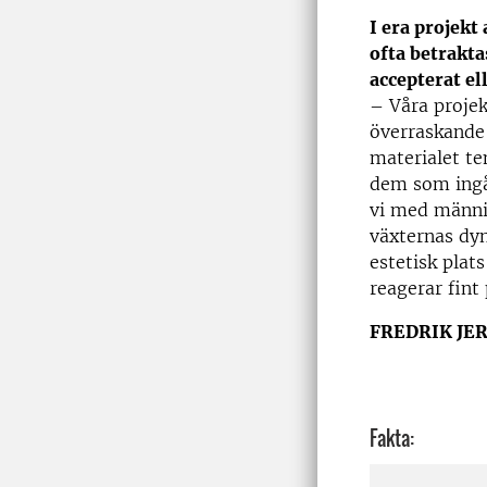
I era projekt
ofta betrakta
accepterat el
– Våra projek
överraskande 
materialet te
dem som ingår
vi med männis
växternas dyn
estetisk plat
reagerar fint
FREDRIK JE
Fakta: