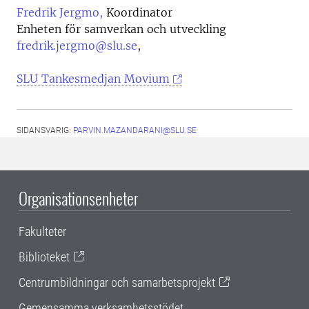
Fredrik Jergmo,
Koordinator
Enheten för samverkan och utveckling
fredrik.jergmo@slu.se
,
SLU Tankesmedjan Movium
SIDANSVARIG:
PARVIN.MAZANDARANI@SLU.SE
Organisationsenheter
Fakulteter
Biblioteket
Centrumbildningar och samarbetsprojekt
Gemensamma verksamhetsstödet