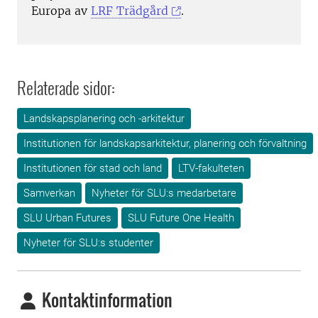
Europa av
LRF Trädgård
.
Relaterade sidor:
Landskapsplanering och -arkitektur
Institutionen för landskapsarkitektur, planering och förvaltning
Institutionen för stad och land
LTV-fakulteten
Samverkan
Nyheter för SLU:s medarbetare
SLU Urban Futures
SLU Future One Health
Nyheter för SLU:s studenter
Kontaktinformation