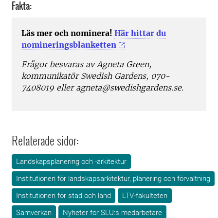
Fakta:
Läs mer och nominera!
Här hittar du
nomineringsblanketten
Frågor besvaras av Agneta Green,
kommunikatör Swedish Gardens, 070-
7408019 eller agneta@swedishgardens.se.
Relaterade sidor:
Landskapsplanering och -arkitektur
Institutionen för landskapsarkitektur, planering och förvaltning
Institutionen för stad och land
LTV-fakulteten
Samverkan
Nyheter för SLU:s medarbetare