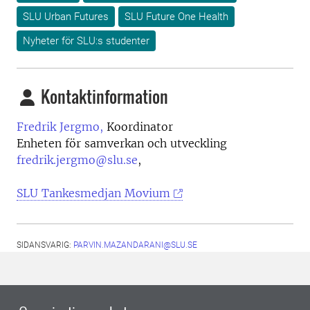
SLU Urban Futures
SLU Future One Health
Nyheter för SLU:s studenter
Kontaktinformation
Fredrik Jergmo,
Koordinator
Enheten för samverkan och utveckling
fredrik.jergmo@slu.se
,
SLU Tankesmedjan Movium
SIDANSVARIG:
PARVIN.MAZANDARANI@SLU.SE