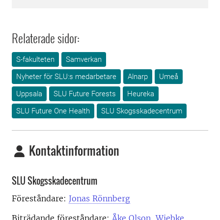
Relaterade sidor:
S-fakulteten
Samverkan
Nyheter för SLU:s medarbetare
Alnarp
Umeå
Uppsala
SLU Future Forests
Heureka
SLU Future One Health
SLU Skogsskadecentrum
Kontaktinformation
SLU Skogsskadecentrum
Föreståndare:
Jonas Rönnberg
Biträdande föreståndare:
Åke Olson
,
Wiebke