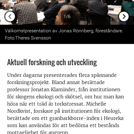
1/6
Previous
Next
Välkomstpresentation av Jonas Rönnberg, föreståndare.
Foto:Theres Svensson
Aktuell forskning och utveckling
Under dagarna presenterades flera spännande
forskningsprojekt. Bland annat berättade
professor Jonatan Klaminder, från institutionen
för skogens ekologi och skötsel, om hur man kan
höra när ett träd är torkstressat. Michelle
Nordkvist, forskare på institutionen för ekologi,
berättade om ett granbarkborre-index i Heureka
som kan användas för att bedöma ett bestånds
mottaglighet för angrepp.