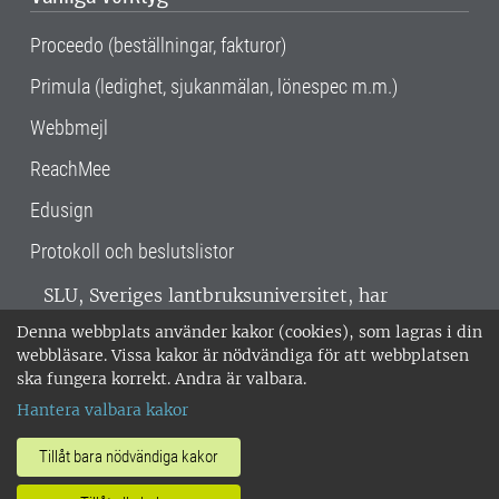
Proceedo (beställningar, fakturor)
Primula (ledighet, sjukanmälan, lönespec m.m.)
Webbmejl
ReachMee
Edusign
Protokoll och beslutslistor
SLU, Sveriges lantbruksuniversitet, har
verksamhet över hela Sverige. Huvudorter är
Denna webbplats använder kakor (cookies), som lagras i din
Alnarp, Uppsala och Umeå.
SLU är
webbläsare. Vissa kakor är nödvändiga för att webbplatsen
miljöcertifierat enligt ISO 14001. •
Telefon:
ska fungera korrekt. Andra är valbara.
018-67 10 00 • Org nr: 202100-2817 •
Om
Hantera valbara kakor
medarbetarwebben
•
SLU:s fakturaadress
•
Om SLU:s webbplatser
•
Vid KRIS
Tillåt bara nödvändiga kakor
•
Hantera kakor
•
Behandling av