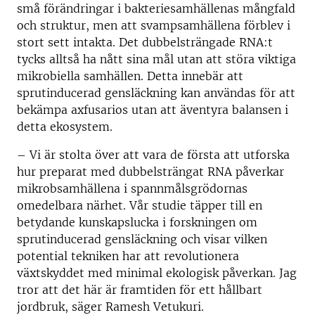
små förändringar i bakteriesamhällenas mångfald
och struktur, men att svampsamhällena förblev i
stort sett intakta. Det dubbelsträngade RNA:t
tycks alltså ha nått sina mål utan att störa viktiga
mikrobiella samhällen. Detta innebär att
sprutinducerad gensläckning kan användas för att
bekämpa axfusarios utan att äventyra balansen i
detta ekosystem.
– Vi är stolta över att vara de första att utforska
hur preparat med dubbelsträngat RNA påverkar
mikrobsamhällena i spannmålsgrödornas
omedelbara närhet. Vår studie täpper till en
betydande kunskapslucka i forskningen om
sprutinducerad gensläckning och visar vilken
potential tekniken har att revolutionera
växtskyddet med minimal ekologisk påverkan. Jag
tror att det här är framtiden för ett hållbart
jordbruk, säger Ramesh Vetukuri.