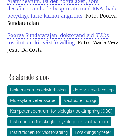
graminearum. På det högra axet, som
dessförinnan hade besprutats med RNA, hade
betydligt färre kärnor angripits.
Foto: Poorva
Sundararajan
Poorva Sundararajan, doktorand vid SLU:s
institution för växtförädling.
Foto: Maria Vera
Jesus Da Costa
Relaterade sidor:
Biokemi och molekylärbiologi
Jordbruksvetenskap
Molekylära vetenskaper
Växtbioteknologi
Kompetenscentrum för biologisk bekämpning (CBC)
Institutionen för skoglig mykologi och växtpatologi
Institutionen för växtförädling
Forskningsnyheter