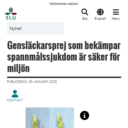
Medarbetarwebben
Till startsida
Sök
English
Meny
Nyhet
Gensläckarsprej som bekämpar
spannmålssjukdom är säker för
miljön
PUBLICERAD: 09 JANUARI 2025
KONTAKT