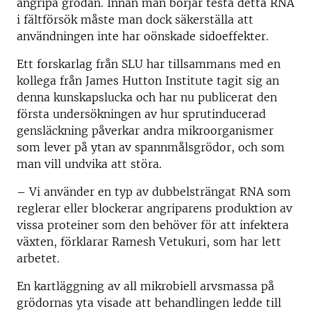
angripa grödan. Innan man börjar testa detta RNA
i fältförsök måste man dock säkerställa att
användningen inte har oönskade sidoeffekter.
Ett forskarlag från SLU har tillsammans med en
kollega från James Hutton Institute tagit sig an
denna kunskapslucka och har nu publicerat den
första undersökningen av hur sprutinducerad
gensläckning påverkar andra mikroorganismer
som lever på ytan av spannmålsgrödor, och som
man vill undvika att störa.
– Vi använder en typ av dubbelsträngat RNA som
reglerar eller blockerar angriparens produktion av
vissa proteiner som den behöver för att infektera
växten, förklarar Ramesh Vetukuri, som har lett
arbetet.
En kartläggning av all mikrobiell arvsmassa på
grödornas yta visade att behandlingen ledde till