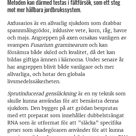
Metoden kan därmed testas i fältförsök, som ett steg
mot mer hållbara jordbrukssystem.
Axfusarios är en allvarlig sjukdom som drabbar
spannmålsgrödor, inklusive vete, korn, råg, havre
och majs. Angreppen på axen orsakas vanligen av
svampen
Fusarium graminearum
och kan
försämra både skörd och kvalitet, då det kan
bildas giftiga ämnen i kärnorna. Under senare år
har angreppen blivit både vanligare och mer
allvarliga, och hotar den globala
livsmedelssäkerheten.
Sprutinducerad gensläckning
är en ny teknik som
skulle kunna användas för att bemästra denna
sjukdom. Den bygger på att grödan besprutas
med ett preparat som innehåller dubbelsträngat
RNA som är utformat för att ”släcka” specifika
gener som skadegöraren använder för att kunna