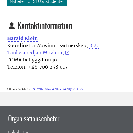
Nyheter för SLU:s studenter
Kontaktinformation
Harald Klein
Koordinator Movium Partnerskap,
SLU
Tankesmedjan Movium,
FOMA bebyggd miljö
Telefon: +46
706 258 017
SIDANSVARIG:
PARVIN.MAZANDARANI@SLU.SE
Organisationsenheter
Fakulteter