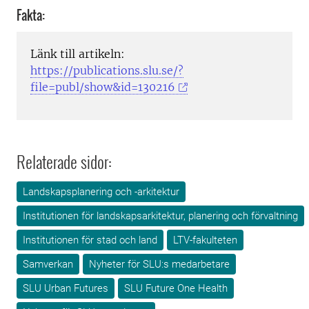
Fakta:
Länk till artikeln:
https://publications.slu.se/?
file=publ/show&id=130216
Relaterade sidor:
Landskapsplanering och -arkitektur
Institutionen för landskapsarkitektur, planering och förvaltning
Institutionen för stad och land
LTV-fakulteten
Samverkan
Nyheter för SLU:s medarbetare
SLU Urban Futures
SLU Future One Health