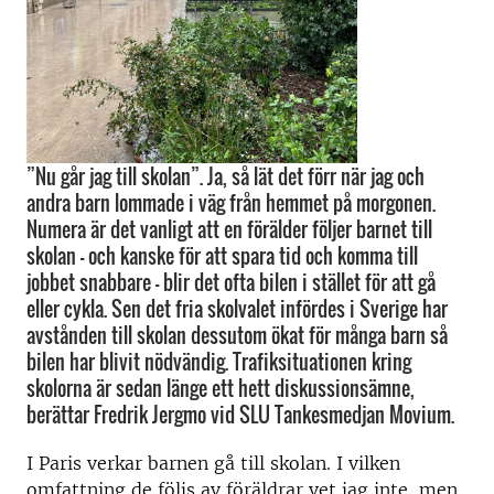
”Nu går jag till skolan”. Ja, så lät det förr när jag och
andra barn lommade i väg från hemmet på morgonen.
Numera är det vanligt att en förälder följer barnet till
skolan – och kanske för att spara tid och komma till
jobbet snabbare – blir det ofta bilen i stället för att gå
eller cykla. Sen det fria skolvalet infördes i Sverige har
avstånden till skolan dessutom ökat för många barn så
bilen har blivit nödvändig. Trafiksituationen kring
skolorna är sedan länge ett hett diskussionsämne,
berättar Fredrik Jergmo vid SLU Tankesmedjan Movium.
I Paris verkar barnen gå till skolan. I vilken
omfattning de följs av föräldrar vet jag inte, men