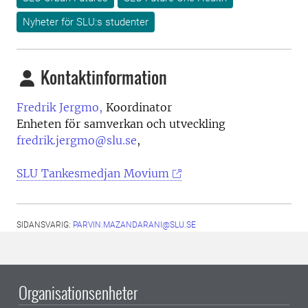
Nyheter för SLU:s studenter
Kontaktinformation
Fredrik Jergmo,
Koordinator
Enheten för samverkan och utveckling
fredrik.jergmo@slu.se
,
SLU Tankesmedjan Movium
SIDANSVARIG:
PARVIN.MAZANDARANI@SLU.SE
Organisationsenheter