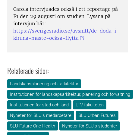
Carola intervjuades också i ett reportage på
P1 den 29 augusti om studien. Lyssna på
intervjun här:
https://sverigesradio.se/avsnitt/de-doda-i-
kiruna-maste-ocksa-flytta
Relaterade sidor:
Landskapsplanering och -arkitektur
Institutionen för landskapsarkitektur, planering och förvaltning
Institutionen för stad och land
LTV-fakulteten
Nyheter för SLU:s medarbetare
SLU Urban Futures
SLU Future One Health
Nyheter för SLU:s studenter