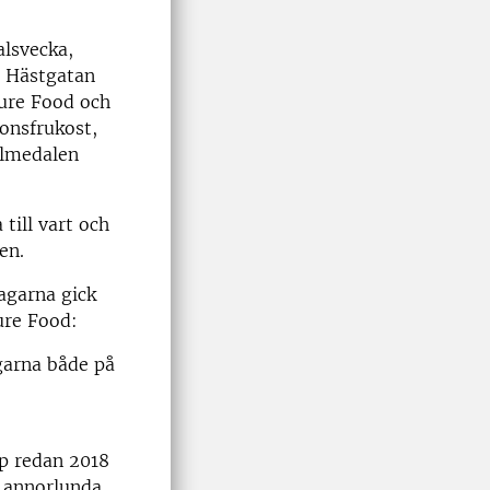
alsvecka,
å Hästgatan
ture Food och
ionsfrukost,
Almedalen
till vart och
en.
agarna gick
ure Food:
agarna både på
p redan 2018
n annorlunda