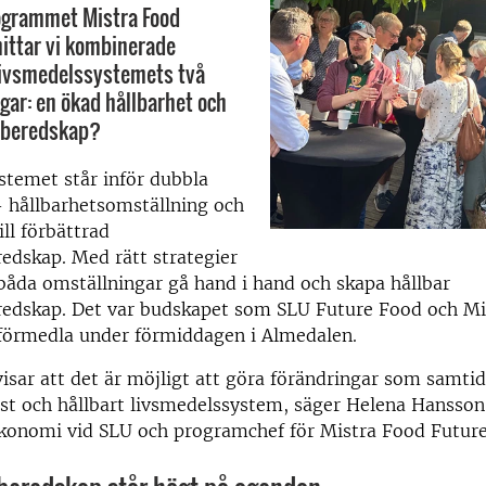
ogrammet Mistra Food
hittar vi kombinerade
livsmedelssystemets två
gar: en ökad hållbarhet och
d beredskap?
stemet står inför dubbla
 hållbarhetsomställning och
ill förbättrad
edskap. Med rätt strategier
båda omställningar gå hand i hand och skapa hållbar
redskap. Det var budskapet som SLU Future Food och Mi
 förmedla under förmiddagen i Almedalen.
isar att det är möjligt att göra förändringar som samtid
st och hållbart livsmedelssystem, säger Helena Hansson,
ekonomi vid SLU och programchef för Mistra Food Future