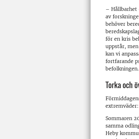
– Hållbarhet 
av forskninge
behöver bered
beredskapslag
för en kris b
uppstår, men 
kan vi anpass
fortfarande pr
befolkningen.
Torka och 
Förmiddagens
extremväder: 
Sommaren 202
samma odling
Heby kommun 