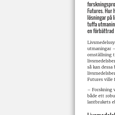
forskningspr
Futures. Hur 
lösningar på 
tuffa utmanin
en förbättra
Livsmedelssy
utmaningar –
omställning t
livsmedelsber
så kan dessa 
livsmedelsbe
Futures ville
– Forskning v
både ett robu
lantbrukets 