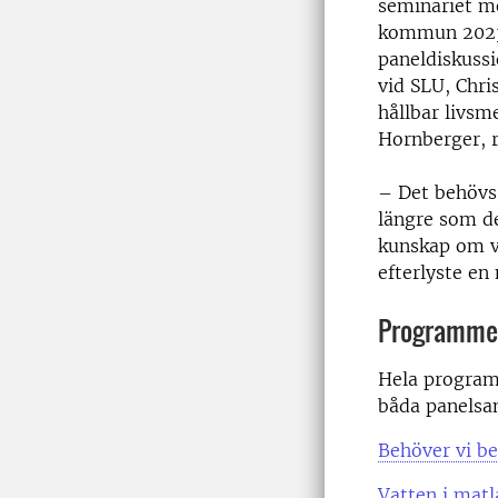
seminariet me
kommun 2023.
paneldiskussi
vid SLU, Chri
hållbar livs
Hornberger, 
– Det behövs 
längre som de
kunskap om va
efterlyste en 
Programmet
Hela program
båda panelsa
Behöver vi b
Vatten i mat