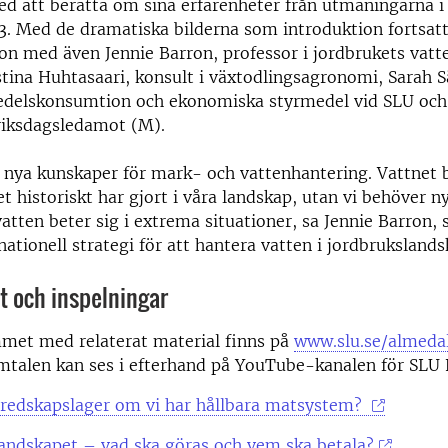
d att berätta om sina erfarenheter från utmaningarna 
 Med de dramatiska bilderna som introduktion fortsatt
on med även Jennie Barron, professor i jordbrukets vatt
stina Huhtasaari, konsult i växtodlingsagronomi, Sarah Sä
medelskonsumtion och ekonomiska styrmedel vid SLU och
riksdagsledamot (M).
nya kunskaper för mark- och vattenhantering. Vattnet b
t historiskt har gjort i våra landskap, utan vi behöver 
tten beter sig i extrema situationer, sa Jennie Barron,
nationell strategi för att hantera vatten i jordbrukslands
 och inspelningar
met med relaterat material finns på
www.slu.se/almeda
mtalen kan ses i efterhand på YouTube-kanalen för SLU 
eredskapslager om vi har hållbara matsystem?
landskapet – vad ska göras och vem ska betala?