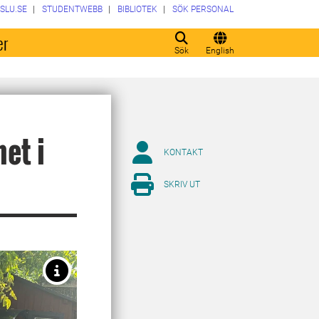
SLU.SE
STUDENTWEBB
BIBLIOTEK
SÖK PERSONAL
er
Sök
English
et i
KONTAKT
SKRIV UT