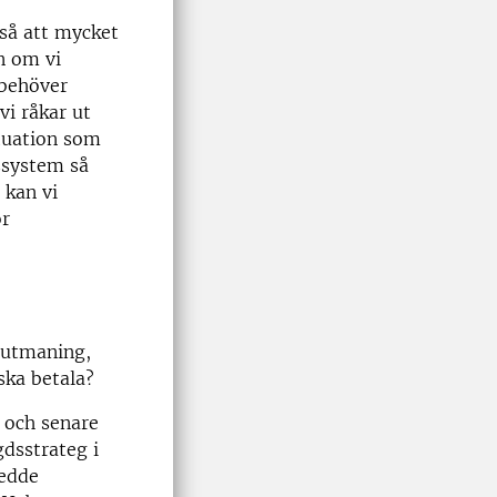
kså att mycket
n om vi
 behöver
vi råkar ut
ituation som
ssystem så
 kan vi
ör
sutmaning,
ska betala?
 och senare
dsstrateg i
ledde