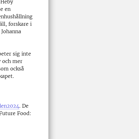
i Heby
e en
enhushållning
ll, forskare i
 Johanna
eter sig inte
ny och mer
 som också
kapet.
len2024
. De
Future Food: