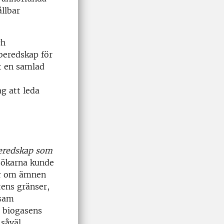
llbar
ch
sberedskap för
tt en samlad
e
g att leda
eredskap som
esökarna kunde
ner om ämnen
tens gränser,
osam
h biogasens
 såväl