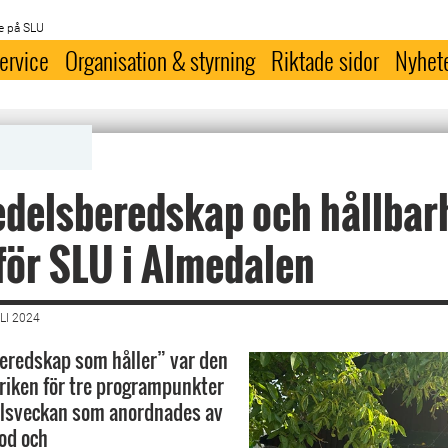
e på SLU
ervice
Organisation & styrning
Riktade sidor
Nyhet
delsberedskap och hållbarh
för SLU i Almedalen
LI 2024
eredskap som håller” var den
iken för tre programpunkter
lsveckan som anordnades av
od och