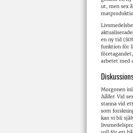
ut, men sex å
matproduktio
Livsmedelsbe
aktualiserade
en ny tid (SO
funktion för
företagandet,
arbetet med 
Diskussion
Morgonen inl
håller
. Vid s
stanna vid et
som forskning
kan vi bli sj
livsmedelspr
roll för ett 