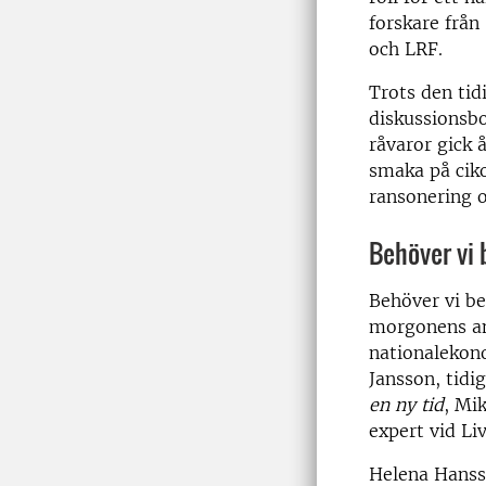
forskare från
och LRF.
Trots den tid
diskussionsb
råvaror gick 
smaka på ciko
ransonering o
Behöver vi
Behöver vi be
morgonens an
nationalekon
Jansson, tidi
en ny tid
, Mi
expert vid Li
Helena Hanss