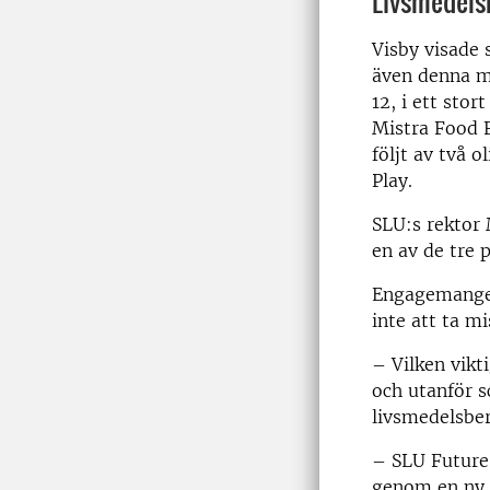
Livsmedels
Visby visade 
även denna m
12, i ett sto
Mistra Food F
följt av två 
Play.
SLU:s rektor 
en av de tre 
Engagemanget
inte att ta m
– Vilken vikt
och utanför s
livsmedelsber
– SLU Future
genom en ny 