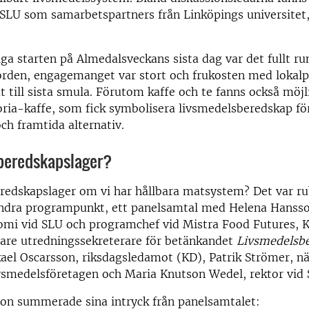
 SLU som samarbetspartners från Linköpings universitet
iga starten på Almedalsveckans sista dag var det fullt ru
orden, engagemanget var stort och frukosten med lokal
åt till sista smula. Förutom kaffe och te fanns också möjl
ria-kaffe, som fick symbolisera livsmedelsberedskap fö
ch framtida alternativ.
 beredskapslager?
redskapslager om vi har hållbara matsystem? Det var ru
dra programpunkt, ett panelsamtal med Helena Hansson
omi vid SLU och programchef vid Mistra Food Futures, K
gare utredningssekreterare för betänkandet
Livsmedelsbe
kael Oscarsson, riksdagsledamot (KD), Patrik Strömer, nä
vsmedelsföretagen och Maria Knutson Wedel, rektor vid 
on summerade sina intryck från panelsamtalet: