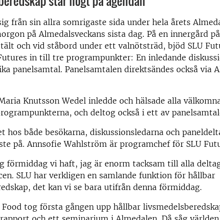
beredskap står högt på agendan
sig från sin allra somrigaste sida under hela årets Almed
orgon på Almedalsveckans sista dag. På en innergård p
rt tält och vid ståbord under ett valnötsträd, bjöd SLU Fu
utures in till tre programpunkter: En inledande diskuss
olika panelsamtal. Panelsamtalen direktsändes också via 
Maria Knutsson Wedel inledde och hälsade alla välkomna 
programpunkterna, och deltog också i ett av panelsamtal
 hos både besökarna, diskussionsledarna och paneldelt
iste på. Annsofie Wahlström är programchef för SLU Fut
ig förmiddag vi haft, jag är enorm tacksam till alla delt
cen. SLU har verkligen en samlande funktion för hållbar
edskap, det kan vi se bara utifrån denna förmiddag.
 Food tog första gången upp hållbar livsmedelsberedska
rapport och ett seminarium i Almedalen. Då såg världe