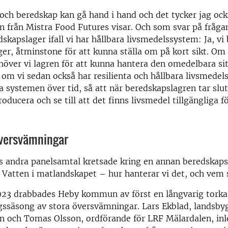
och beredskap kan gå hand i hand och det tycker jag oc
n från Mistra Food Futures visar. Och som svar på fråga
skapslager ifall vi har hållbara livsmedelssystem: Ja, vi
er, åtminstone för att kunna ställa om på kort sikt. Om 
ehöver vi lagren för att kunna hantera den omedelbara s
om vi sedan också har resilienta och hållbara livsmedel
a systemen över tid, så att när beredskapslagren tar slut
oducera och se till att det finns livsmedel tillgängliga f
översvämningar
 andra panelsamtal kretsade kring en annan beredskap
Vatten i matlandskapet – hur hanterar vi det, och vem 
3 drabbades Heby kommun av först en långvarig torka
ssäsong av stora översvämningar. Lars Ekblad, landsbyg
och Tomas Olsson, ordförande för LRF Mälardalen, in