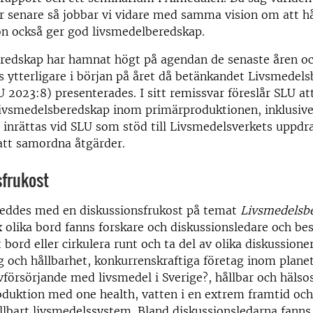
r senare så jobbar vi vidare med samma vision om att hå
n också ger god livsmedelberedskap.
redskap har hamnat högt på agendan de senaste åren o
s ytterligare i början på året då betänkandet Livsmedel
U 2023:8) presenterades. I sitt remissvar föreslår SLU a
 livsmedelsberedskap inom primärproduktionen, inklusiv
 inrättas vid SLU som stöd till Livsmedelsverkets uppdra
att samordna åtgärder.
sfrukost
eddes med en diskussionsfrukost på temat
Livsmedelsb
ex olika bord fanns forskare och diskussionsledare och b
t bord eller cirkulera runt och ta del av olika diskussio
 och hållbarhet, konkurrenskraftiga företag inom plane
älvförsörjande med livsmedel i Sverige?, hållbar och häls
oduktion med one health, vatten i en extrem framtid oc
hållbart livsmedelssystem. Bland diskussionsledarna fanns