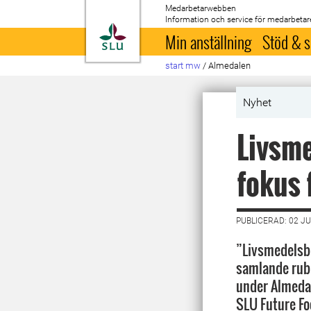
Medarbetarwebben
Information och service för medarbetar
Till startsida
Min anställning
Stöd & s
start mw
/
Almedalen
Nyhet
Livsme
fokus 
PUBLICERAD: 02 JU
”Livsmedelsb
samlande rubr
under Almeda
SLU Future Fo