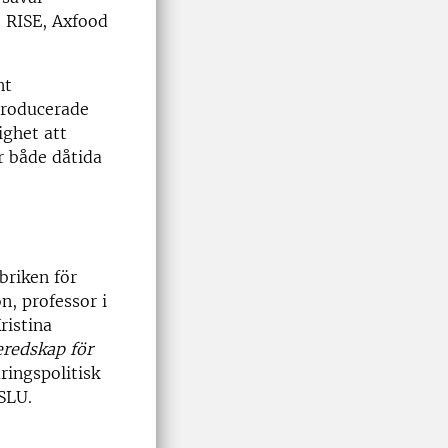
, RISE, Axfood
nt
producerade
ighet att
r både dåtida
briken för
, professor i
ristina
redskap för
ringspolitisk
SLU.