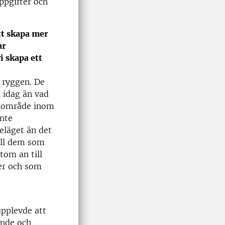
ppgifter och
tt skapa mer
ar
 skapa ett
i ryggen. De
g idag än vad
ngsområde inom
inte
eläget än det
ill dem som
tom an till
er och som
pplevde att
gande och