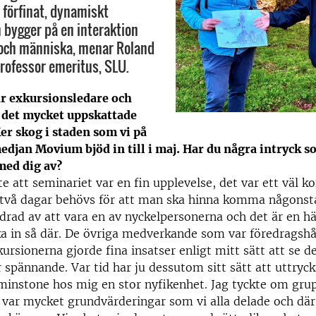
tt förfinat, dynamiskt
bygger på en interaktion
 och människa, menar Roland
rofessor emeritus, SLU.
ar exkursionsledare och
å det mycket uppskattade
er skog i staden som vi på
djan Movium bjöd in till i maj. Har du några intryck s
 med dig av?
kte att seminariet var en fin upplevelse, det var ett väl 
två dagar behövs för att man ska hinna komma någonsta
rad av att vara en av nyckelpersonerna och det är en hä
a in så där. De övriga medverkande som var föredragshå
kursionerna gjorde fina insatser enligt mitt sätt att se d
r spännande. Var tid har ju dessutom sitt sätt att uttryc
minstone hos mig en stor nyfikenhet. Jag tyckte om gru
 var mycket grundvärderingar som vi alla delade och dä