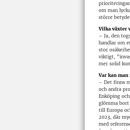
prioriteringa
om man lyckas
större betyd
Vilka växter 
– Ja, den tog
handlar om en 
stor osäkerhe
viktigt, ”inv
mer solid kun
Var kan man 
– Det finns 
och andra pro
Enköping och 
glömma bort a
till Europa o
2023, där myc
med referenso