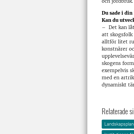
och jordbruk.
Du sade i din
Kan du utvec
– Det kan låt
att skogsfolk
alltför litet
konstnärer oc
upplevelsevär
skogens form
exempelvis sk
med en artrik 
dynamiskt tä
Relaterade si
Landskapsplane