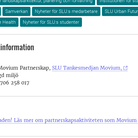
ör landskapsarkitektur, planering och förvaltning
Institutionen för s
Samverkan
Nyheter för SLU:s medarbetare
SLU Urban Futu
e Health
Nyheter för SLU:s studenter
information
Movium Partnerskap,
SLU Tankesmedjan Movium,
d miljö
706 258 017
taden! Läs mer om partnerskapsaktiviteten som Movium 