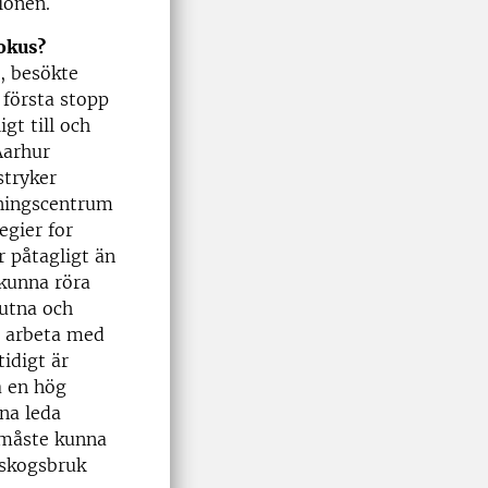
ionen.
fokus?
, besökte
 första stopp
gt till och
Aarhur
stryker
kningscentrum
egier for
 påtagligt än
kunna röra
nutna och
a arbeta med
idigt är
a en hög
na leda
 måste kunna
 skogsbruk