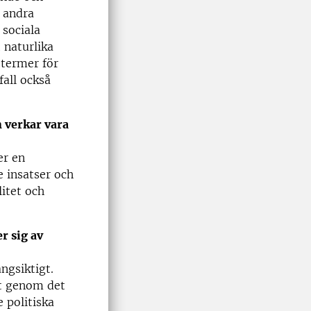
d andra
 sociala
 naturlika
 termer för
all också
 verkar vara
er en
 insatser och
litet och
r sig av
ngsiktigt.
tt genom det
 politiska