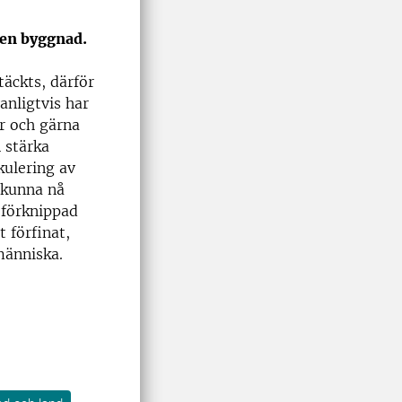
 en byggnad.
täckts, därför
anligtvis har
er och gärna
 stärka
kulering av
 kunna nå
 förknippad
t förfinat,
människa.