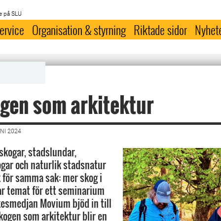
e på SLU
ervice
Organisation & styrning
Riktade sidor
Nyhet
gen som arkitektur
NI 2024
kogar, stadslundar,
gar och naturlik stadsnatur
k för samma sak: mer skog i
ar temat för ett seminarium
esmedjan Movium bjöd in till
skogen som arkitektur blir en