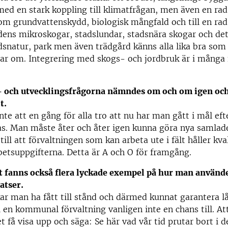
med en stark koppling till klimatfrågan, men även en ra
om grundvattenskydd, biologisk mångfald och till en rad
adens mikroskogar, stadslundar, stadsnära skogar och det
adsnatur, park men även trädgård känns alla lika bra som
ar om. Integrering med skogs- och jordbruk är i många f
- och utvecklingsfrågorna nämndes om och om igen och
t.
nte att en gång för alla tro att nu har man gått i mål eft
s. Man måste åter och åter igen kunna göra nya samlade
till att förvaltningen som kan arbeta ute i fält håller kva
betsuppgifterna. Detta är A och O för framgång.
t fanns också flera lyckade exempel på hur man använde
atser.
kar man ha fått till stånd och därmed kunnat garantera lå
 en kommunal förvaltning vanligen inte en chans till. A
 få visa upp och säga: Se här vad vår tid prutar bort i de