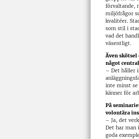
förvaltande, 
miljöfrågor s
kvalitéer. St
som stil i st
vad det handl
väsentligt.
Även skötsel
något central
– Det håller i
anläggningsfa
inte minst se 
känner för ar
På seminarie
volontära ins
– Ja, det ver
Det har man i
goda exemplet