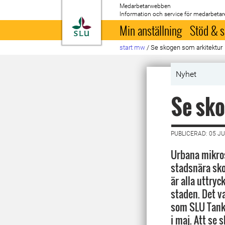
Medarbetarwebben
Information och service för medarbetar
Till startsida
Min anställning
Stöd & s
start mw
/
Se skogen som arkitektur
Nyhet
Se sko
PUBLICERAD: 05 JU
Urbana mikros
stadsnära sko
är alla uttryc
staden. Det v
som SLU Tank
i maj. Att se 