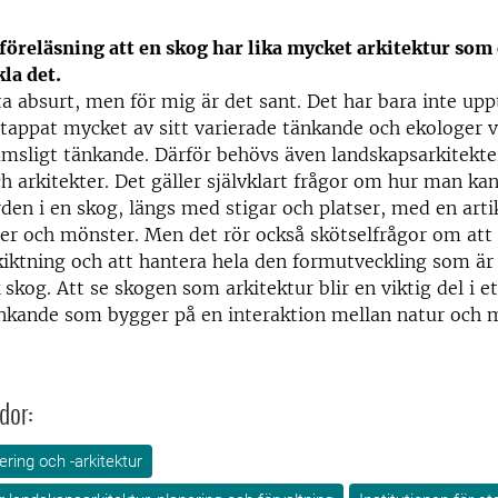
 föreläsning att en skog har lika mycket arkitektur som
kla det.
a absurt, men för mig är det sant. Det har bara inte upp
 tappat mycket av sitt varierade tänkande och ekologer v
 rumsligt tänkande. Därför behövs även landskapsarkitekt
h arkitekter. Det gäller självklart frågor om hur man kan
den i en skog, längs med stigar och platser, med en arti
er och mönster. Men det rör också skötselfrågor om att
iktning och att hantera hela den formutveckling som är
skog. Att se skogen som arkitektur blir en viktig del i et
nkande som bygger på en interaktion mellan natur och 
dor:
ring och -arkitektur