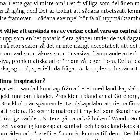
rna. Detta går vi miste om! Det frivilliga som del är en m
 få igång den! Det är troligt att sådana arbetssätt kom
else framöver – sådana exempel bör få all uppmärksam
vi väljer att använda oss av verkar också vara en central 
s upp som en het potatis flera gånger under de två daga
så stor sektor så det är inte riktigt acceptabelt att det 
t om vad som räknas som ”invasiva, främmande arter” .e
asiva, problematiska arter” inom vår egen flora. Det är d
skapsgrund, speciellt då frågan
är
komplex och svår att 
finna inspiration?
mycket insamlad kunskap från arbetet med landskapslabo
jekt runt om i landet. Projekten i bland annat Göteborg
Stockholm är spännande! Landskapslaboratorierna får vi
tt notera. De ses internationellt mycket som Skandinav
ch övriga världen. Notera gärna också boken ”Woods Go 
ket väsentlig kunskap är samlad, och besök landskapsla
mråden och ”satelliter” som är knutna till dem! Det blir