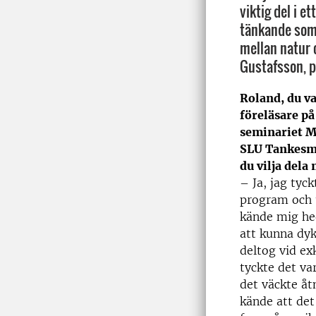
viktig del i e
tänkande som 
mellan natur
Gustafsson, p
Roland, du v
föreläsare p
seminariet M
SLU Tankesme
du vilja dela
– Ja, jag tyc
program och 
kände mig hed
att kunna dyk
deltog vid ex
tyckte det va
det väckte åt
kände att det