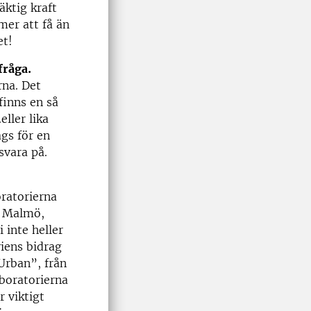
äktig kraft
mer att få än
het!
fråga.
rna. Det
finns en så
ller lika
ags för en
svara på.
ratorierna
, Malmö,
 inte heller
iens bidrag
Urban”, från
boratorierna
 viktigt