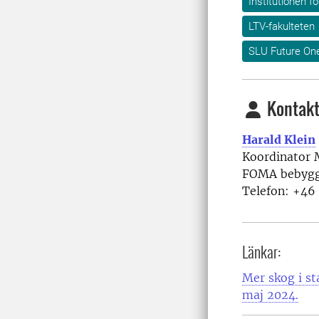
Institutionen f
LTV-fakulteten
SLU Future On
Kontakt
Harald Klein
Koordinator 
FOMA bebygg
Telefon: +46
Länkar:
Mer skog i s
maj 2024.