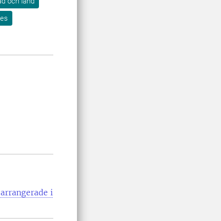
tad och land
res
arrangerade i