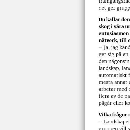
framgångsrika
det ger grupp
Du kallar dem
skog i våra u
entusiasmen 
nätverk, till
– Ja, jag kän
ger sig på en
den någonsin 
landskap, lan
automatiskt 
mesta annat 
arbetar med d
flera av de 
pågår eller k
Vilka frågor 
– Landskapet
gruppen vill 