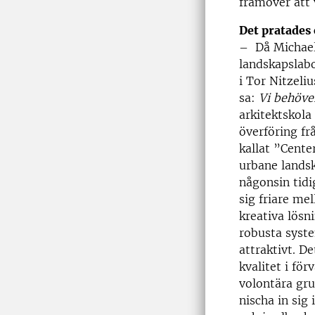
framöver att 
Det pratades 
– Då Michael 
landskapslabo
i Tor Nitzeli
sa:
Vi behöve
arkitektskol
överföring fr
kallat ”Cente
urbane landsk
någonsin tid
sig friare me
kreativa lösn
robusta syste
attraktivt. 
kvalitet i fö
volontära gr
nischa in sig