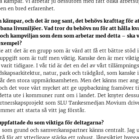
 kämpar. Vi arbetar ju dessutom med rätt olika arbetsu
en en bred erfarenhet.
 kämpar, och det är nog sant, det behövs krafttag för a
rbana livsmiljöer. Vad tror du behövs nu för att hålla kv
och kampviljan som dem som arbetar med detta – ska vi
 exempel?
de att det är en grupp som är värd att få ett bättre stöd 
 uppgift som är tuff men viktig. Kanske den är mer vikti
varit tidigare. I vår tid är det en del av vårt tillämpni
dskapsarkitektur, natur, park och trädgård, som kanske 
får den stora uppmärksamheten. Men det känns mer ang
och det vore värt mycket att ge uppbackning framöver t
etta ute i kommuner runt om i landet. Det knyter dessu
partnerskapsprojekt som SLU Tankesmedjan Movium driv
ommer att starta så vitt jag förstår.
uppfattade du som viktiga för deltagarna?
 som grund och samverkanspartner känns centralt. Jag u
stå för att ytterligare stärka ett robust, långsiktigt byg