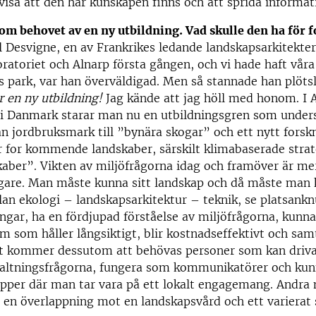
visa att den här kunskapen finns och att sprida informat
om behovet av en ny utbildning. Vad skulle den ha för 
Desvigne, en av Frankrikes ledande landskapsarkitekter
ratoriet och Alnarp första gången, och vi hade haft våra
us park, var han överväldigad. Men så stannade han plötsli
r en ny utbildning!
Jag kände att jag höll med honom. I 
a i Danmark starar man nu en utbildningsgren som under
ån jordbruksmark till ”bynära skogar” och ett nytt fors
r for kommende landskaber, särskilt klimabaserade strat
aber”. Vikten av miljöfrågorna idag och framöver är mer
igare. Man måste kunna sitt landskap och då måste man 
llan ekologi – landskapsarkitektur – teknik, se platsank
ingar, ha en fördjupad förståelse av miljöfrågorna, kunn
m som håller långsiktigt, blir kostnadseffektivt och samt
Det kommer dessutom att behövas personer som kan driv
rvaltningsfrågorna, fungera som kommunikatörer och kun
upper där man tar vara på ett lokalt engagemang. Andra
 i en överlappning mot en landskapsvård och ett varierat