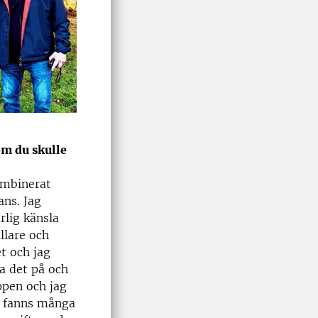
om du skulle
kombinerat
ns. Jag
rlig känsla
llare och
et och jag
ka det på och
ppen och jag
r fanns många