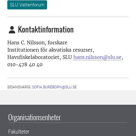
SLU Vattenforum
Kontaktinformation
Hans C. Nilsson, forskare
Institutionen för akvatiska resurser,
Havsfiskelaboratoriet, SLU
hans.nilsson@slu.se
,
010-478 40 40
SIDANSVARIG:
SOFIA.BUREBORN@SLU.SE
Organisationsenheter
Fakulteter