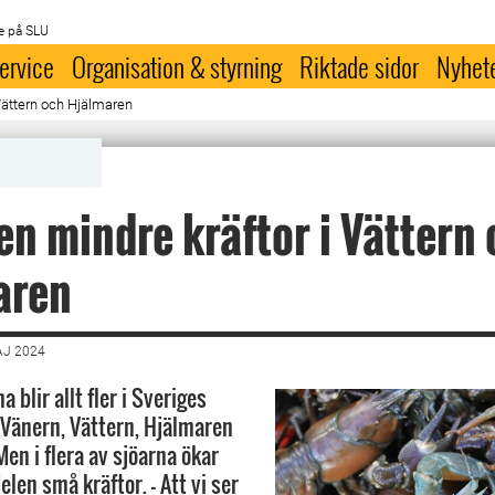
e på SLU
ervice
Organisation & styrning
Riktade sidor
Nyhet
 Vättern och Hjälmaren
en mindre kräftor i Vättern
aren
AJ 2024
 blir allt fler i Sveriges
: Vänern, Vättern, Hjälmaren
en i flera av sjöarna ökar
len små kräftor. - Att vi ser