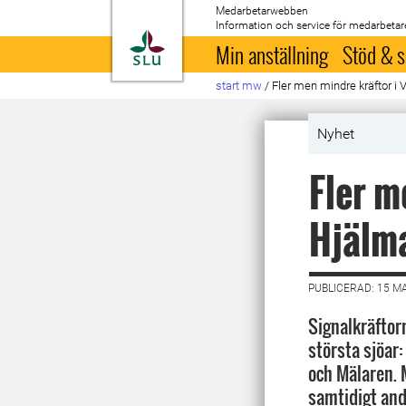
Medarbetarwebben
Information och service för medarbetar
Till startsida
Min anställning
Stöd & s
start mw
/
Fler men mindre kräftor i
Nyhet
Fler m
Hjälm
PUBLICERAD: 15 M
Signalkräftorna
största sjöar
och Mälaren. M
samtidigt ande