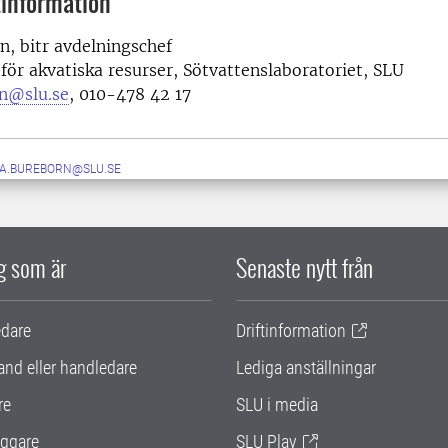
information
, bitr avdelningschef
 för akvatiska resurser, Sötvattenslaboratoriet, SLU
n@slu.se
,
010-478 42 17
IA.BUREBORN@SLU.SE
ig som är
Senaste nytt från
edare
Driftinformation
and eller handledare
Lediga anställningar
re
SLU i media
ggare
SLU Play