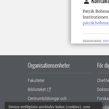
Kontakt
Patrik Bohman
Institutionen
patrik.bohma
SIDANSVARIG:
SOF
Organisationsenheter
För d
Fakulteter
Chef/l
Biblioteket
Doktor
Centrumbildningar och
Forska
samarbetsprojekt
Denna webbplats använder kakor (cookies), som
Handlä