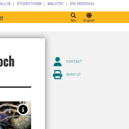
SLU.SE
STUDENTWEBB
BIBLIOTEK
SÖK PERSONAL
er
Sök
English
 och
KONTAKT
SKRIV UT