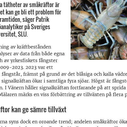
a tätheter av småkräftor är
t kan ge bli ett problem för
framtiden, säger Patrik
analytiker på Sveriges
ersitet, SLU.
ing av kräftbestånden
lyser av data från både egna
h av yrkesfiskets fångster
2009-2023. 2023 var ett
gt fångstår, främst på grund av det blåsiga och kalla vädr
t signalkräftan ökar i samtliga fyra sjöar. Högst är fångst
 I Vänern håller signalkräftan fortfarande på att sprida s
 Mälaren märks en viss förbättring av tillväxten på flera 
ftor kan ge sämre tillväxt
öarna syns dock en oroande trend; andelen småkräftor öka