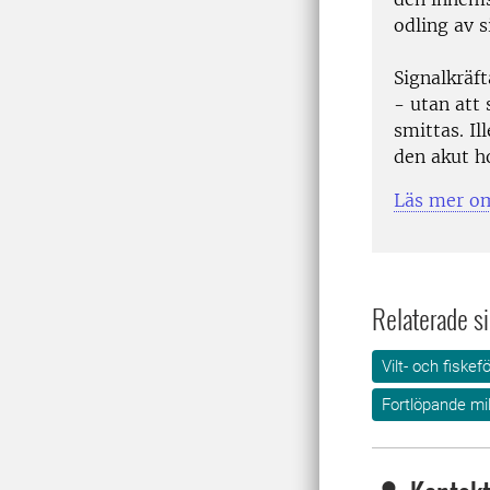
odling av s
Signalkräft
- utan att
smittas. Il
den akut h
Läs mer om
Relaterade si
Vilt- och fiskef
Fortlöpande mi