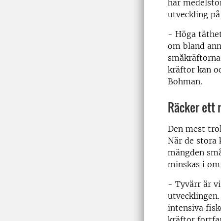
har medelstor
utveckling på
- Höga täthet
om bland anna
småkräftorna 
kräftor kan o
Bohman.
Räcker ett 
Den mest trol
När de stora 
mängden småkr
minskas i om
- Tyvärr är vi
utvecklingen.
intensiva fis
kräftor fortf