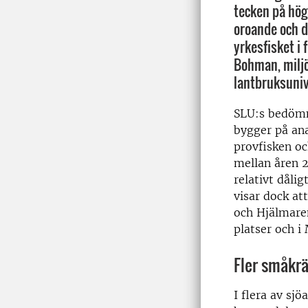
tecken på hög
oroande och de
yrkesfisket i 
Bohman, miljö
lantbruksuniv
SLU:s bedömn
bygger på ana
provfisken oc
mellan åren 
relativt dåli
visar dock at
och Hjälmaren.
platser och i
Fler småkrä
I flera av sj