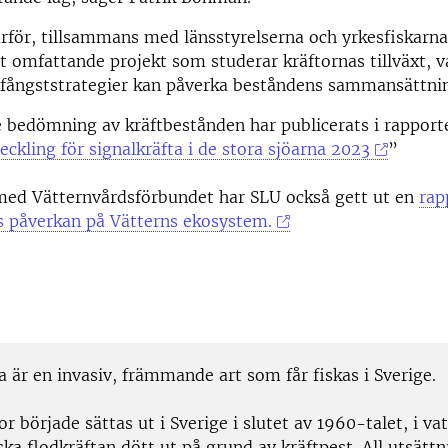
ärför, tillsammans med länsstyrelserna och yrkesfiskarna
 omfattande projekt som studerar kräftornas tillväxt, v
a fångststrategier kan påverka beståndens sammansättni
 bedömning av kräftbestånden har publicerats i rapport
ckling för signalkräfta i de stora sjöarna 2023
”
med Vätternvårdsförbundet har SLU också gett ut en
rap
s påverkan på Vätterns ekosystem.
a är en invasiv, främmande art som får fiskas i Sverige.
or började sättas ut i Sverige i slutet av 1960-talet, i va
a flodkräftan dött ut på grund av kräftpest. All utsättn