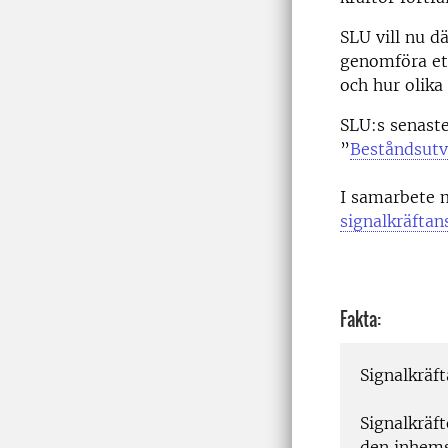
SLU vill nu d
genomföra ett
och hur olik
SLU:s senaste
”
Beståndsutve
I samarbete 
signalkräftan
Fakta:
Signalkräft
Signalkräft
den inhemsk