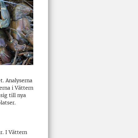
et. Analyserna
erna i Vättern
ig till nya
platser.
r. I Vättern