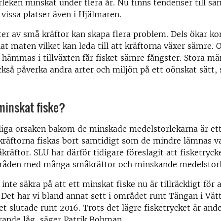
leken minskat under flera år. Nu finns tendenser till s
 vissa platser även i Hjälmaren.
er av små kräftor kan skapa flera problem. Dels ökar k
t maten vilket kan leda till att kräftorna växer sämre. 
hämmas i tillväxten får fisket sämre fångster. Stora m
ckså påverka andra arter och miljön på ett oönskat sätt, 
minskat fiske?
iga orsaken bakom de minskade medelstorlekarna är ett 
kräftorna fiskas bort samtidigt som de mindre lämnas v
äftor. SLU har därför tidigare föreslagit att fisketryck
råden med många småkräftor och minskande medelstorl
 inte säkra på att ett minskat fiske nu är tillräckligt för 
 Det har vi bland annat sett i området runt Tängan i Vätt
ket slutade runt 2016. Trots det lägre fisketrycket är and
arande låg, säger Patrik Bohman.