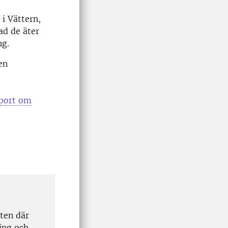
 i Vättern,
ad de äter
ng.
en
port om
tten där
ing och