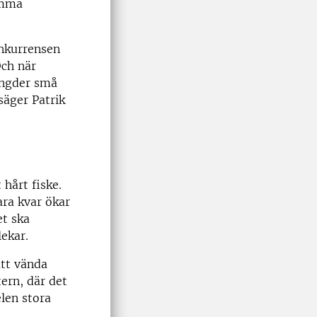
amma
onkurrensen
Och när
ängder små
säger Patrik
hårt fiske.
ara kvar ökar
et ska
ekar.
att vända
ern, där det
elen stora