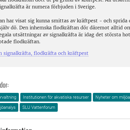
ignalkräfta är numera förbjuden i Sverige.
an har visat sig kunna smittas av kräftpest - och sprida
 själv dö. Den inhemska flodkräftan dör däremot alltid o
legala utsättningar av signalkräfta är idag det största h
otade flodkräftan.
 signalkräfta, flodkräfta och kräftpest
dor:
örvaltning
Institutionen för akvatiska resurser
Nyheter om miljöa
ljöanalys
SLU Vattenforum