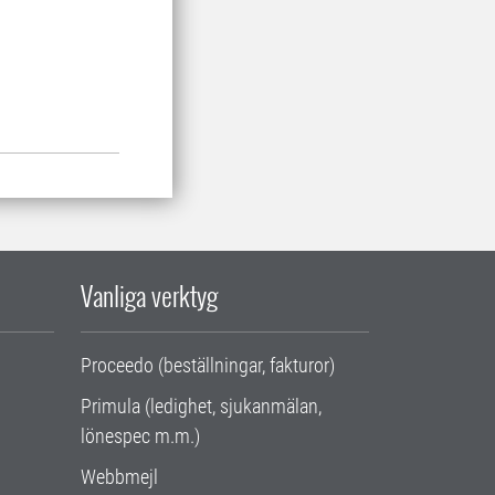
Vanliga verktyg
Proceedo (beställningar, fakturor)
Primula (ledighet, sjukanmälan,
lönespec m.m.)
Webbmejl