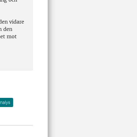
 den vidare
m den
otet mot
nalys