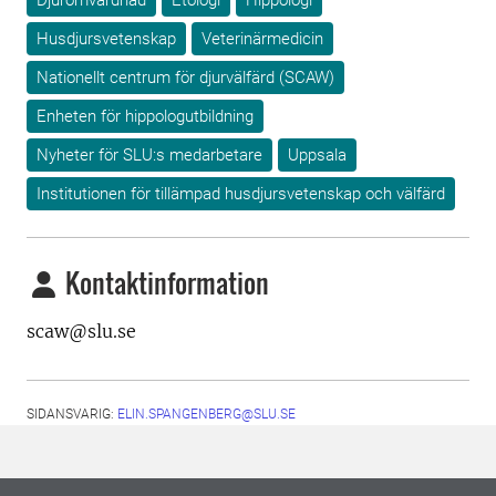
Djuromvårdnad
Etologi
Hippologi
Husdjursvetenskap
Veterinärmedicin
Nationellt centrum för djurvälfärd (SCAW)
Enheten för hippologutbildning
Nyheter för SLU:s medarbetare
Uppsala
Institutionen för tillämpad husdjursvetenskap och välfärd
Kontaktinformation
scaw@slu.se
SIDANSVARIG:
ELIN.SPANGENBERG@SLU.SE