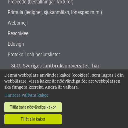
Proceedo (beställningar, fakturor)
Primula (ledighet, sjukanmälan, lönespec m.m.)
Webbmejl
ReachMee
Edusign
Protokoll och beslutslistor
SLU, Sveriges lantbruksuniversitet, har
verksamhet över hela Sverige. Huvudorter är
Denna webbplats använder kakor (cookies), som lagras i din
Alnarp, Uppsala och Umeå.
SLU är
webbläsare. Vissa kakor är nödvändiga för att webbplatsen
miljöcertifierat enligt ISO 14001. •
Telefon:
ska fungera korrekt. Andra är valbara.
018-67 10 00 • Org nr: 202100-2817 •
Om
Hantera valbara kakor
medarbetarwebben
•
SLU:s fakturaadress
•
Om SLU:s webbplatser
•
Vid KRIS
Tillåt bara nödvändiga kakor
•
Hantera kakor
•
Behandling av
Tillåt alla kakor
personuppgifter