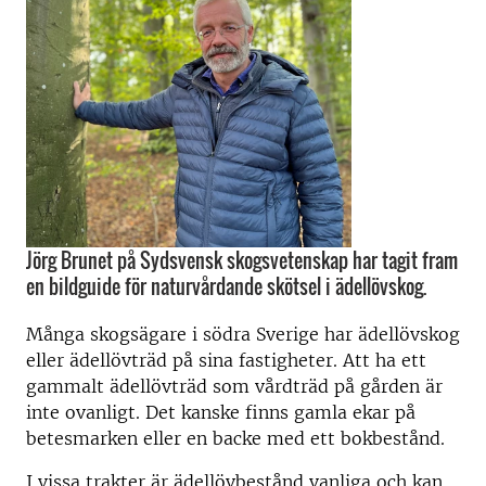
Jörg Brunet på Sydsvensk skogsvetenskap har tagit fram
en bildguide för naturvårdande skötsel i ädellövskog.
Många skogsägare i södra Sverige har ädellövskog
eller ädellövträd på sina fastigheter. Att ha ett
gammalt ädellövträd som vårdträd på gården är
inte ovanligt. Det kanske finns gamla ekar på
betesmarken eller en backe med ett bokbestånd.
I vissa trakter är ädellövbestånd vanliga och kan