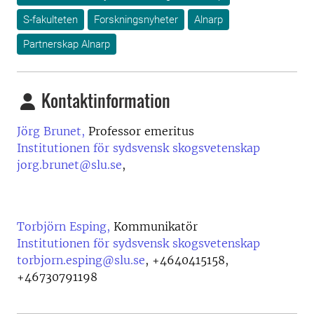
S-fakulteten
Forskningsnyheter
Alnarp
Partnerskap Alnarp
Kontaktinformation
Jörg Brunet,
Professor emeritus
Institutionen för sydsvensk skogsvetenskap
jorg.brunet@slu.se
,
Torbjörn Esping,
Kommunikatör
Institutionen för sydsvensk skogsvetenskap
torbjorn.esping@slu.se
,
+4640415158,
+46730791198