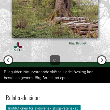
1/1
Previous
Next
Bildguiden Naturvårdande skötsel i ädellövskog kan
beställas genom Jörg Brunet på epost.
Relaterade sidor:
Institutionen för sydsvensk skogsvetenskap