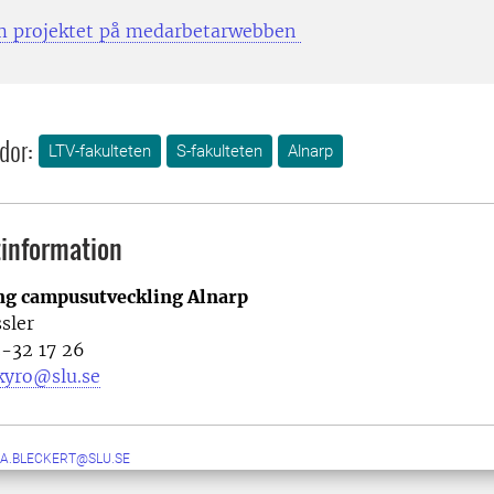
m projektet på medarbetarwebben
dor:
LTV-fakulteten
S-fakulteten
Alnarp
information
ng campusutveckling Alnarp
sler
3-32 17 26
kyro@slu.se
A.BLECKERT@SLU.SE