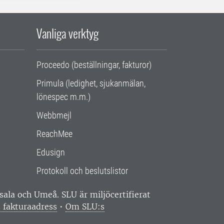
Vanliga verktyg
Proceedo (beställningar, fakturor)
Primula (ledighet, sjukanmälan,
lönespec m.m.)
Webbmejl
ReachMee
Edusign
Protokoll och beslutslistor
ppsala och Umeå.
SLU är miljöcertifierat
 fakturaadress
•
Om SLU:s