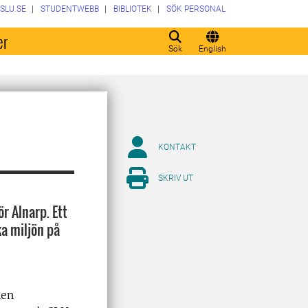
SLU.SE
STUDENTWEBB
BIBLIOTEK
SÖK PERSONAL
er
Sök
English
KONTAKT
SKRIV UT
r Alnarp. Ett
ka miljön på
nen