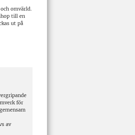
 och omvärld.
op till en
ckas ut på
vergripande
amverk för
en gemensam
vs av