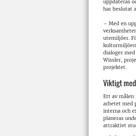
uppdateras oc
har beslutat 
– Med en uppd
verksamheten
utemiljöer. F
kulturmiljöer
dialoger med
Wissler, proj
projektet.
Viktigt med
Ett av målen 
arbetet med 
interna och e
planeras unde
attraktivt st