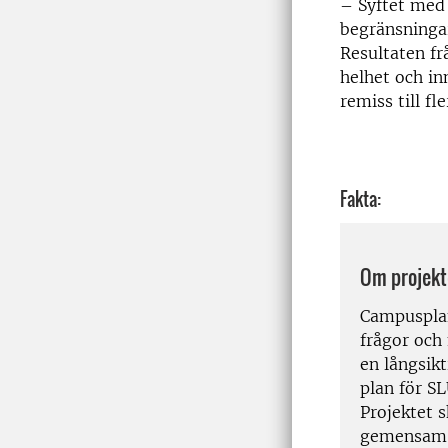
– Syftet med 
begränsningar
Resultaten f
helhet och i
remiss till f
Fakta:
Om projekt
Campusplan
frågor och 
en långsik
plan för S
Projektet 
gemensam 