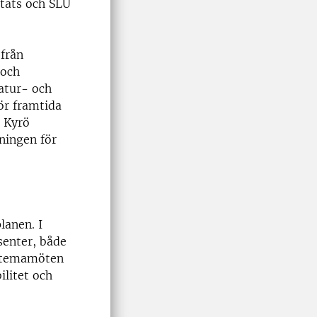
ttats och SLU
från
 och
atur- och
ör framtida
 Kyrö
dningen för
lanen. I
senter, både
al temamöten
ilitet och