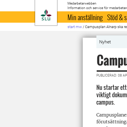
Medarbetarwebben
Information och service för medarbetar
Till startsida
Min anställning
Stöd & s
start mw
/
Campusplan Alnarp ska re
Nyhet
Campus
PUBLICERAD: 08 AP
Nu startar et
viktigt dokum
campus.
Campusplanen 
förutsättning