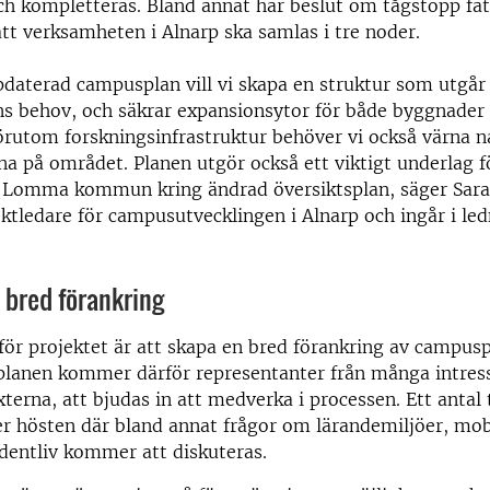
h kompletteras. Bland annat har beslut om tågstopp fa
att verksamheten i Alnarp ska samlas i tre noder.
aterad campusplan vill vi skapa en struktur som utgår 
s behov, och säkrar expansionsytor för både byggnader
örutom forskningsinfrastruktur behöver vi också värna n
na på området. Planen utgör också ett viktigt underlag f
 Lomma kommun kring ändrad översiktsplan, säger Sara
ektledare för campusutvecklingen i Alnarp och ingår i le
 bred förankring
för projektet är att skapa en bred förankring av campusp
planen kommer därför representanter från många intres
xterna, att bjudas in att medverka i processen. Ett ant
r hösten där bland annat frågor om lärandemiljöer, mob
udentliv kommer att diskuteras.