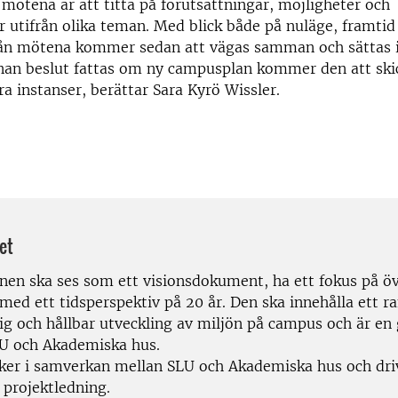
mötena är att titta på förutsättningar, möjligheter och
 utifrån olika teman. Med blick både på nuläge, framtid
rån mötena kommer sedan att vägas samman och sättas ih
nnan beslut fattas om ny campusplan kommer den att ski
lera instanser, berättar Sara Kyrö Wissler.
et
en ska ses som ett visionsdokument, ha ett fokus på ö
med ett tidsperspektiv på 20 år. Den ska innehålla ett r
tig och hållbar utveckling av miljön på campus och är 
LU och Akademiska hus.
sker i samverkan mellan SLU och Akademiska hus och dri
projektledning.