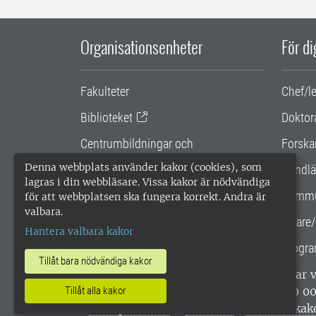
Organisationsenheter
För d
Fakulteter
Chef/l
Biblioteket
Doktor
Centrumbildningar och
Forska
samarbetsprojekt
Denna webbplats använder kakor (cookies), som
Handlä
lagras i din webbläsare. Vissa kakor är nödvändiga
Gemensamma verksamhetsstödet
Kommu
för att webbplatsen ska fungera korrekt. Andra är
valbara.
SLU Holding
Lärare/
Hantera valbara kakor
Progra
Tillåt bara nödvändiga kakor
SLU, Sveriges lantbruksuniversitet, har
Tillåt alla kakor
enligt ISO 14001. •
Telefon: 018-67 10 0
webbplatser
•
Vid KRIS
•
Hantera kak