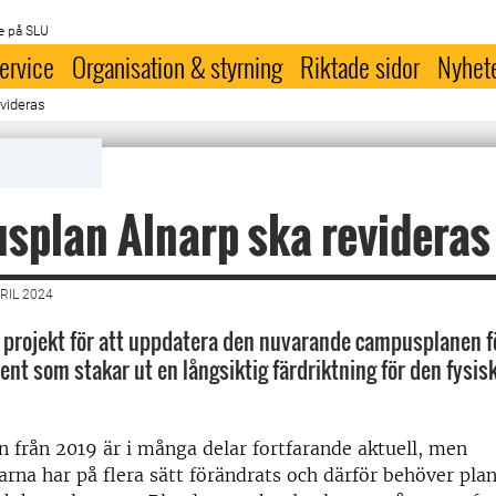
e på SLU
ervice
Organisation & styrning
Riktade sidor
Nyhet
videras
plan Alnarp ska revideras
RIL 2024
t projekt för att uppdatera den nuvarande campusplanen fö
ent som stakar ut en långsiktig färdriktning för den fysis
från 2019 är i många delar fortfarande aktuell, men
arna har på flera sätt förändrats och därför behöver pla