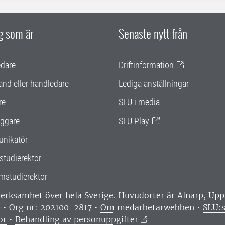
ig som är
Senaste nytt från
edare
Driftinformation
and eller handledare
Lediga anställningar
re
SLU i media
ggare
SLU Play
nikatör
studierektor
mstudierektor
 verksamhet över hela Sverige. Huvudorter är Alnarp, U
0 • Org nr: 202100-2817 •
Om medarbetarwebben
•
SLU:s
or
•
Behandling av personuppgifter