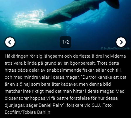
1/2
Previous
Next
Håkäringen rör sig långsamt och de flesta äldre individerna
tros vara blinda på grund av en ögonparasit. Trots detta
hittas både delar av snabbsimmande fiskar, sälar och till
och med mindre valar i deras magar. ”Du tror kanske att det
är en slö haj som bara äter kadaver, men denna bild
matchar inte riktigt med det man hittar i deras magar. Med
biosensorer hoppas vi få bättre förståelse för hur dessa
djur jagar, säger Daniel Palm”, forskare vid SLU. Foto:
Ecofilm/Tobias Dahlin