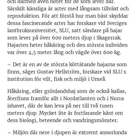
och därmed även hotet för de som lever där.
Särskilt känsliga är arter med långsam tillväxt och
reproduktion. För att förstå hur man bäst skyddar
dessa fascinerande arter har forskare vid Sveriges
lantbruksuniversitet, SLU, satt sändare på hajar
som lever på över 600 meters djup i Skagerrak.
Hajarten heter håkäring och den största individen
var över 4,5 meter lång och vägde över 600 kg.
– Det är en av de största köttätande hajarna som
finns, säger Gustav Hellström, forskare vid SLU:s
institution för vilt, fisk och miljö i Umeå.
Håkäring, eller grönlandshaj som de också kallas,
återfinns framför allt i Nordatlanten och i Norra
ishavet, där de kan leva på ner till två tusen
meters djup. Mycket lite är fortfarande känt om
dess biologi, beteende och vandringsmönster.
– Miljön där nere i djupen är extremt annorlunda