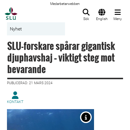
Medarbetarwebben
Till startsida
Sök
English
Meny
Nyhet
SLU-forskare spårar gigantisk
djuphavshaj – viktigt steg mot
bevarande
PUBLICERAD: 21 MARS 2024
KONTAKT