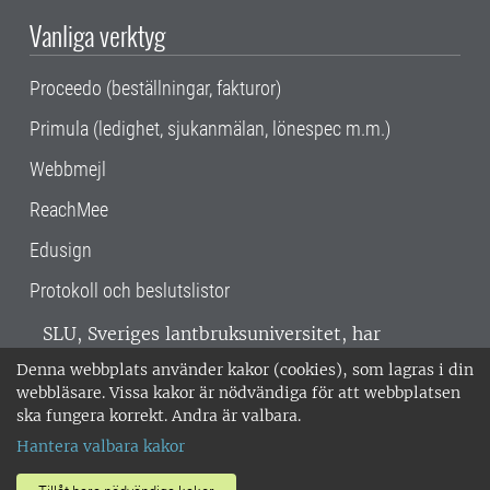
Vanliga verktyg
Proceedo (beställningar, fakturor)
Primula (ledighet, sjukanmälan, lönespec m.m.)
Webbmejl
ReachMee
Edusign
Protokoll och beslutslistor
SLU, Sveriges lantbruksuniversitet, har
verksamhet över hela Sverige. Huvudorter är
Denna webbplats använder kakor (cookies), som lagras i din
Alnarp, Uppsala och Umeå.
SLU är
webbläsare. Vissa kakor är nödvändiga för att webbplatsen
miljöcertifierat enligt ISO 14001. •
Telefon:
ska fungera korrekt. Andra är valbara.
018-67 10 00 • Org nr: 202100-2817 •
Om
Hantera valbara kakor
medarbetarwebben
•
SLU:s fakturaadress
•