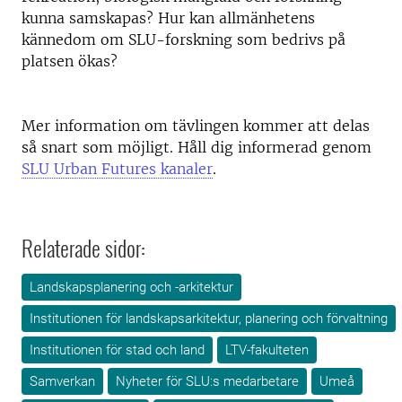
kunna samskapas? Hur kan allmänhetens
kännedom om SLU-forskning som bedrivs på
platsen ökas?
Mer information om tävlingen kommer att delas
så snart som möjligt. Håll dig informerad genom
SLU Urban Futures kanaler
.
Relaterade sidor:
Landskapsplanering och -arkitektur
Institutionen för landskapsarkitektur, planering och förvaltning
Institutionen för stad och land
LTV-fakulteten
Samverkan
Nyheter för SLU:s medarbetare
Umeå