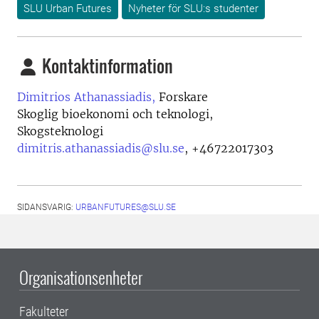
SLU Urban Futures
Nyheter för SLU:s studenter
Kontaktinformation
Dimitrios Athanassiadis,
Forskare
Skoglig bioekonomi och teknologi,
Skogsteknologi
dimitris.athanassiadis@slu.se
,
+46722017303
SIDANSVARIG:
URBANFUTURES@SLU.SE
Organisationsenheter
Fakulteter