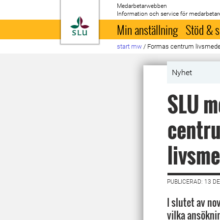
Medarbetarwebben
Information och service för medarbetar
Till startsida
Min anställning
Stöd & s
start mw
/
Formas centrum livsmed
Nyhet
SLU me
centru
livsm
PUBLICERAD: 13 D
I slutet av n
vilka ansökni