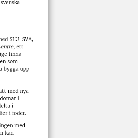
t svenska
 med SLU, SVA,
Centre
, ett
äge finns
mnen som
ka bygga upp
att med nya
kdomar i
elta i
er i foder.
jningen med
om kan