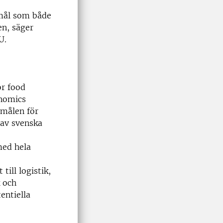
tmål som både
en, säger
U.
or food
onomics
 målen för
 av svenska
med hela
till logistik,
 och
entiella