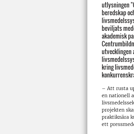
utlysningen "
beredskap och
livsmedelssy
beviljats med
akademisk par
Centrumbildni
utvecklingen a
livsmedelssys
kring livsme
konkurrenskra
– Att rusta 
en nationell 
livsmedelsse
projekten ska
praktiknära k
ett pressmed