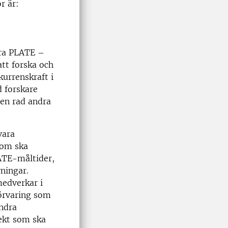
r är:
era PLATE –
tt forska och
kurrenskraft i
d forskare
 en rad andra
vara
som ska
LATE-måltider,
rningar.
medverkar i
förvaring som
indra
jekt som ska