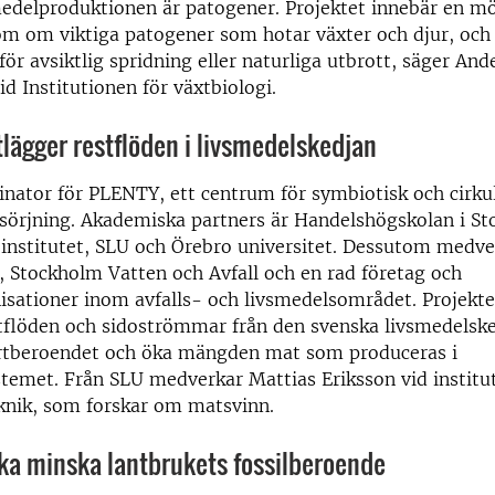
edelproduktionen är patogener. Projektet innebär en möj
m om viktiga patogener som hotar växter och djur, och
för avsiktlig spridning eller naturliga utbrott, säger And
d Institutionen för växtbiologi.
lägger restflöden i livsmedelskedjan
nator för PLENTY, ett centrum för symbiotisk och cirku
sörjning. Akademiska partners är Handelshögskolan i St
institutet, SLU och Örebro universitet. Dessutom medve
 Stockholm Vatten och Avfall och en rad företag och
isationer inom avfalls- och livsmedelsområdet. Projekte
tflöden och sidoströmmar från den svenska livsmedelske
tberoendet och öka mängden mat som produceras i
temet. Från SLU medverkar Mattias Eriksson vid institu
knik, som forskar om matsvinn.
ka minska lantbrukets fossilberoende