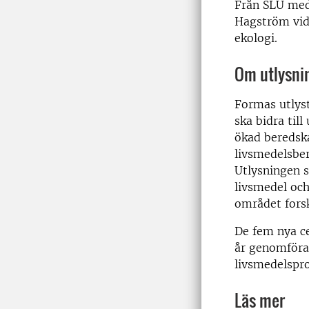
Från SLU med
Hagström vid 
ekologi.
Om utlysni
Formas utlys
ska bidra til
ökad beredska
livsmedelsber
Utlysningen 
livsmedel och
området fors
De fem nya ce
år genomföra 
livsmedelspr
Läs mer