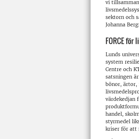
vi tillsammans
livsmedelssy
sektorn och s
Johanna Berg
FORCE för l
Lunds univer
system resili
Centre och K
satsningen är
bönor, ärtor,
livsmedelspro
värdekedjan f
produktformul
handel, skol
styrmedel li
kriser för at