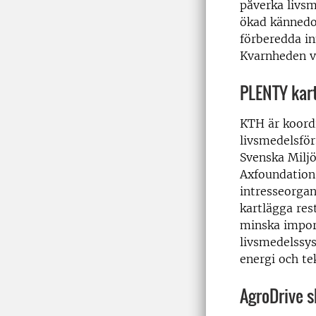
påverka livsm
ökad kännedo
förberedda in
Kvarnheden vi
PLENTY kart
KTH är koordi
livsmedelsför
Svenska Miljö
Axfoundation,
intresseorgan
kartlägga res
minska impor
livsmedelssys
energi och te
AgroDrive s