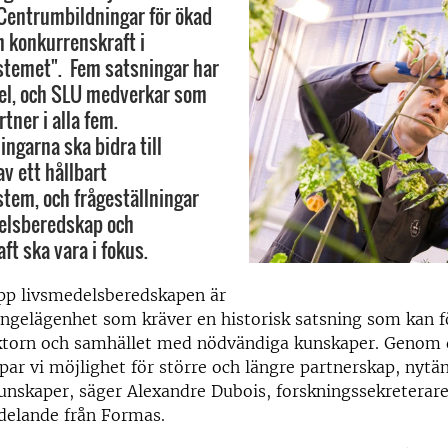
Centrumbildningar för ökad
 konkurrenskraft i
stemet". Fem satsningar har
el, och SLU medverkar som
tner i alla fem.
ngarna ska bidra till
v ett hållbart
tem, och frågeställningar
delsberedskap och
ft ska vara i fokus.
upp livsmedelsberedskapen är
angelägenhet som kräver en historisk satsning som kan f
ktorn och samhället med nödvändiga kunskaper. Genom 
par vi möjlighet för större och längre partnerskap, nyt
unskaper, säger Alexandre Dubois, forskningssekreterare
delande från Formas.