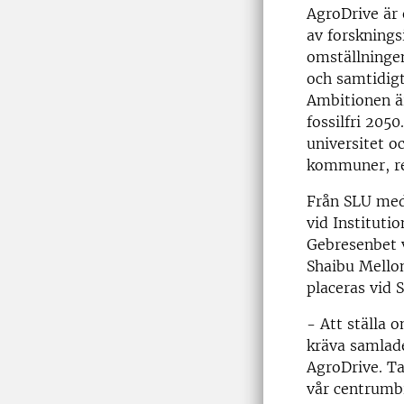
AgroDrive är 
av forsknings
omställningen
och samtidigt
Ambitionen är
fossilfri 205
universitet o
kommuner, re
Från SLU med
vid Instituti
Gebresenbet v
Shaibu Mello
placeras vid 
- Att ställa 
kräva samlade
AgroDrive. T
vår centrumbi