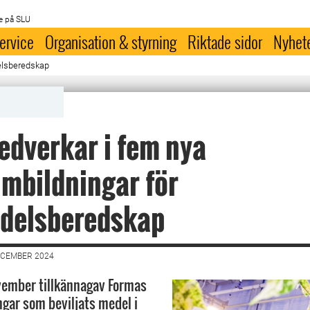
e på SLU
ervice
Organisation & styrning
Riktade sidor
Nyhet
elsberedskap
dverkar i fem nya
mbildningar för
edelsberedskap
ECEMBER 2024
ovember tillkännagav Formas
ngar som beviljats medel i