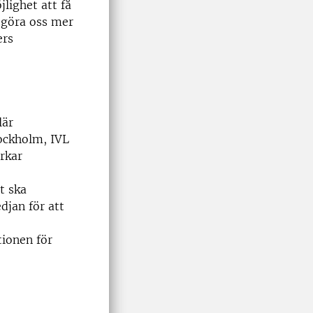
lighet att få
 göra oss mer
ers
lär
ockholm, IVL
rkar
t ska
djan för att
tionen för