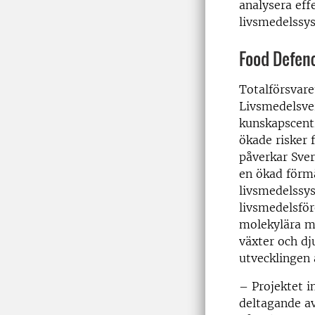
analysera eff
livsmedelssy
Food Defen
Totalförsvare
Livsmedelsve
kunskapscentr
ökade risker 
påverkar Sve
en ökad förm
livsmedelssys
livsmedelsfö
molekylära m
växter och d
utvecklingen 
– Projektet i
deltagande a