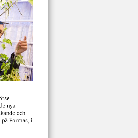
örse
de nya
änkande och
 på Formas, i