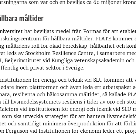
tsningarna som var och en beviljas ca 60 miljoner krono
ållbara måltider
iversitet har beviljats medel från Formas för att etabl
orskningscentrum för hållbara måltider. PLATE kommer a
g måltidens roll för ökad beredskap, hållbarhet och kon
ret leds av Stockholm Resilience Centre, i samarbete me
, Beijerinstitutet vid Kungliga vetenskapsakademin och
ffentlig och privat sektor i Sverige.
 institutionen för energi och teknik vid SLU kommer att 
ledare inom plattformen och även leda ett arbetspaket 
lbara, resilienta och hälsosamma måltider, så kallade P
 till livsmedelssystemets resiliens i tider av oro och stö
alefors vid institutionen för energi och teknik vid SLU 
t som ska utveckla strategier för att hantera livsmedels
tet och samtidigt minimera överproduktion för att förh
n Ferguson vid Institutionen för ekonomi leder ett pro