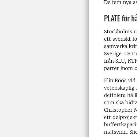
De fem nya sa
PLATE för h
Stockholms un
ett svenskt f
samverka krin
Sverige. Cent
från SLU, KTH
parter inom o
Elin Röös vid
vetenskaplig 
definiera hål
som ska bidra
Christopher M
ett delprojek
buffertkapaci
matsvinn. Sho