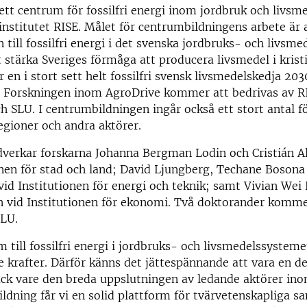
ett centrum för fossilfri energi inom jordbruk och livsm
institutet RISE. Målet för centrumbildningens arbete är at
 till fossilfri energi i det svenska jordbruks- och livsm
 stärka Sveriges förmåga att producera livsmedel i kristi
 en i stort sett helt fossilfri svensk livsmedelskedja 203
0. Forskningen inom AgroDrive kommer att bedrivas av R
ch SLU. I centrumbildningen ingår också ett stort antal f
gioner och andra aktörer.
verkar forskarna Johanna Bergman Lodin och Cristián Al
onen för stad och land; David Ljungberg, Techane Boson
id Institutionen för energi och teknik; samt Vivian We
n vid Institutionen för ekonomi. Två doktorander komme
SLU.
om till fossilfri energi i jordbruks- och livsmedelssyste
 krafter. Därför känns det jättespännande att vara en de
ack vare den breda uppslutningen av ledande aktörer in
ldning får vi en solid plattform för tvärvetenskapliga 