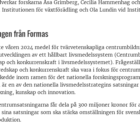
verkar forskarna Åsa Grimberg, Cecilia Hammenhag oc
Institutionen för växtförädling och Ola Lundin vid Insti
ngen från Formas
te våren 2024 medel för tvärvetenskapliga centrumbild
l utvecklingen av ett hållbart livsmedelssystem (Centrumb
p och konkurrenskraft i livsmedelssystemet). Frågeställ
edskap och konkurrenskraft ska vara i fokus för centru
skedde inom ramen för det nationella forskningsprogra
 är en av den nationella livsmedelsstrategins satsninga
kning, kunskap och innovation.
ntrumsatsningarna får dela på 300 miljoner kronor för a
sina satsningar som ska stärka omställningen för svens
oduktion.