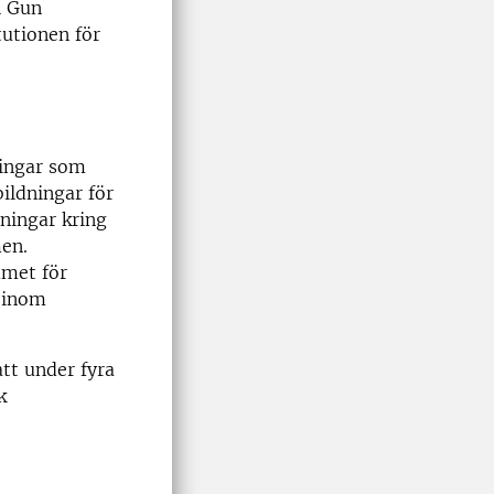
h Gun
tutionen för
ningar som
ildningar för
ningar kring
men.
mmet för
r inom
tt under fyra
k