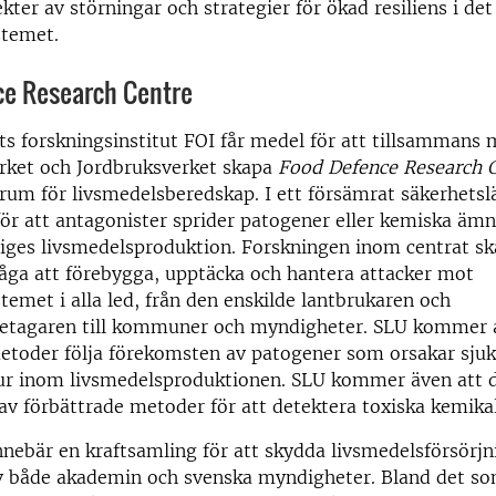
ekter av störningar och strategier för ökad resiliens i de
stemet.
ce Research Centre
ts forskningsinstitut FOI får medel för att tillsammans
rket och Jordbruksverket skapa
Food Defence Research 
um för livsmedelsberedskap. I ett försämrat säkerhetsl
för att antagonister sprider patogener eller kemiska ä
riges livsmedelsproduktion. Forskningen inom centrat s
åga att förebygga, upptäcka och hantera attacker mot
temet i alla led, från den enskilde lantbrukaren och
retagaren till kommuner och myndigheter. SLU kommer 
etoder följa förekomsten av patogener som orsakar sju
jur inom livsmedelsproduktionen. SLU kommer även att d
av förbättrade metoder för att detektera toxiska kemikali
nnebär en kraftsamling för att skydda livsmedelsförsör
v både akademin och svenska myndigheter. Bland det s