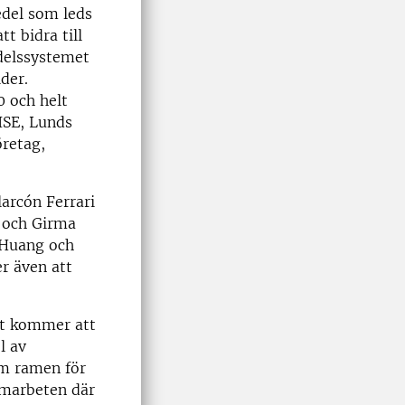
edel som leds
t bidra till
edelssystemet
der.
0 och helt
ISE, Lunds
öretag,
arcón Ferrari
a och Girma
i Huang och
r även att
met kommer att
l av
om ramen för
samarbeten där