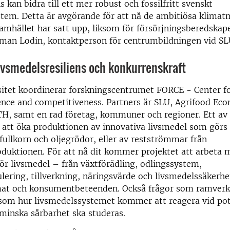
 kan bidra till ett mer robust och fossilfritt svenskt
stem. Detta är avgörande för att nå de ambitiösa klima
amhället har satt upp, liksom för försörjningsberedskap
man Lodin, kontaktperson för centrumbildningen vid SL
ivsmedelsresiliens och konkurrenskraft
sitet koordinerar forskningscentrumet FORCE - Center f
ence and competitiveness. Partners är SLU, Agrifood Ec
TH, samt en rad företag, kommuner och regioner. Ett av
 att öka produktionen av innovativa livsmedel som görs
 fullkorn och oljegrödor, eller av restströmmar från
duktionen. För att nå dit kommer projektet att arbeta 
ör livsmedel – från växtförädling, odlingssystem,
ering, tillverkning, näringsvärde och livsmedelssäkerhet 
mat och konsumentbeteenden. Också frågor som ramverk
ksom hur livsmedelssystemet kommer att reagera vid pot
t minska sårbarhet ska studeras.