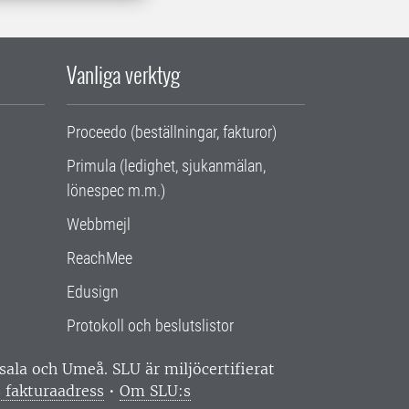
Vanliga verktyg
Proceedo (beställningar, fakturor)
Primula (ledighet, sjukanmälan,
lönespec m.m.)
Webbmejl
ReachMee
Edusign
Protokoll och beslutslistor
ppsala och Umeå.
SLU är miljöcertifierat
 fakturaadress
•
Om SLU:s