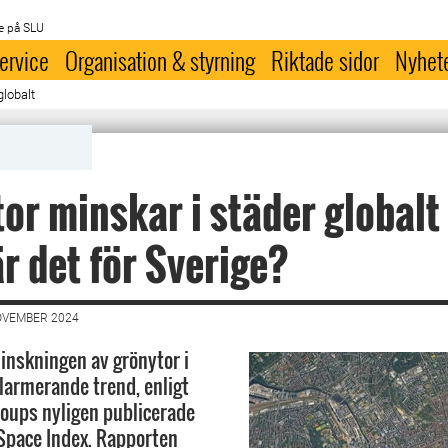
e på SLU
ervice
Organisation & styrning
Riktade sidor
Nyhet
globalt
or minskar i städer globalt 
r det för Sverige?
OVEMBER 2024
inskningen av grönytor i
alarmerande trend, enligt
oups nyligen publicerade
Space Index. Rapporten