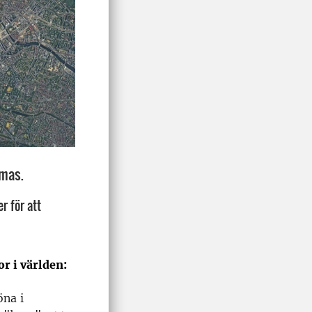
omas.
r för att
r i världen:
öna i