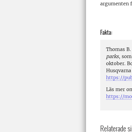
argumenten fö
Fakta:
Thomas B. 
parks
, som
oktober. B
Husqvarna
https://pu
Läs mer o
https://mo
Relaterade si