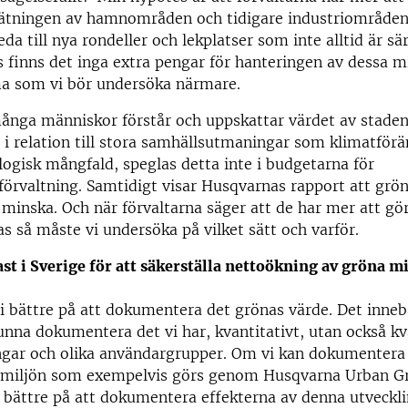
tätningen av hamnområden och tidigare industriområden
a till nya rondeller och lekplatser som inte alltid är sär
s finns det inga extra pengar för hanteringen av dessa mi
ma som vi bör undersöka närmare.
många människor förstår och uppskattar värdet av stade
 relation till stora samhällsutmaningar som klimatförä
ologisk mångfald, speglas detta inte i budgetarna för
örvaltning. Samtidigt visar Husqvarnas rapport att gr
t minska. Och när förvaltarna säger att de har mer att gör
as så måste vi undersöka på vilket sätt och varför.
ast i Sverige för att säkerställa nettoökning av gröna mi
i bättre på att dokumentera det grönas värde. Det innebä
nna dokumentera det vi har, kvantitativt, utan också kva
ngar och olika användargrupper. Om vi kan dokumentera
 miljön som exempelvis görs genom Husqvarna Urban G
i bättre på att dokumentera effekterna av denna utveckl