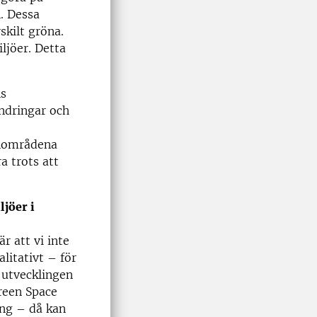
. Dessa
skilt gröna.
ljöer. Detta
ns
ndringar och
önområdena
a trots att
ljöer i
r att vi inte
litativt – för
 utvecklingen
reen Space
ing – då kan