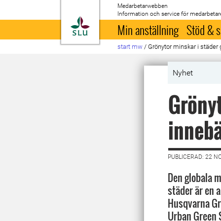
Medarbetarwebben
Information och service för medarbetar
Till startsida
Min anställning
Stöd & s
start mw
/
Grönytor minskar i städer 
Nyhet
Grönyt
innebä
PUBLICERAD: 22 N
Den globala m
städer är en 
Husqvarna Gr
Urban Green 