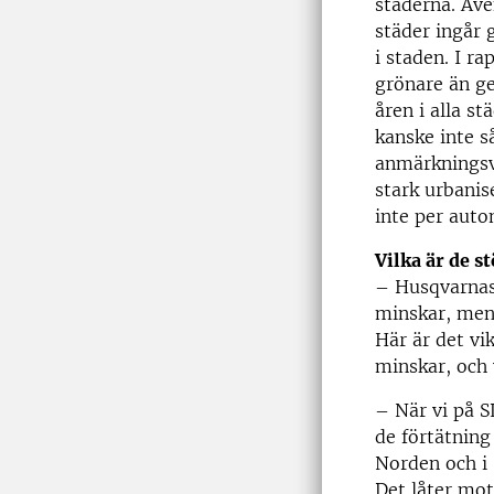
städerna. Äve
städer ingår 
i staden. I ra
grönare än ge
åren i alla s
kanske inte s
anmärkningsvä
stark urbanis
inte per auto
Vilka är de s
– Husqvarnas 
minskar, men 
Här är det vi
minskar, och 
– När vi på S
de förtätning
Norden och i 
Det låter mot