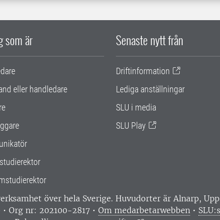
ig som är
Senaste nytt från
edare
Driftinformation
and eller handledare
Lediga anställningar
re
SLU i media
ggare
SLU Play
nikatör
studierektor
mstudierektor
 verksamhet över hela Sverige. Huvudorter är Alnarp, U
0 • Org nr: 202100-2817 •
Om medarbetarwebben
•
SLU:s