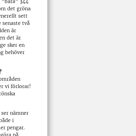
t "bara" 344
 om det gröna
nerellt sett
 senaste två
lden är
en det är
ige sker en
ing behöver
?
önområden
 vi förlorar!
grönska
e ser nämner
både i
mer pengar.
 göra på