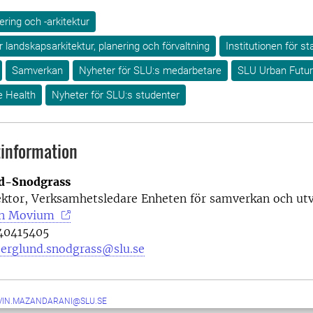
ring och -arkitektur
ör landskapsarkitektur, planering och förvaltning
Institutionen för s
Samverkan
Nyheter för SLU:s medarbetare
SLU Urban Futu
e Health
Nyheter för SLU:s studenter
information
nd-Snodgrass
lektor, Verksamhetsledare Enheten för samverkan och ut
an Movium
640415405
berglund.snodgrass@slu.se
VIN.MAZANDARANI@SLU.SE