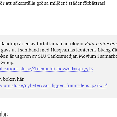
r att säkerställa gröna miljöer i städer förbättras!
Randrup är en av författarna i antologin
Future directio
 gavs ut i samband med Husqvarnas konferens Living Cit
oken är utgiven av SLU Tankesmedjan Movium i samarb
 Group.
blications.slu.se/?file=publ/show&id=131175
m boken här
vium.slu.se/nyheter/var-ligger-framtidens-park/
dor: