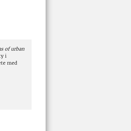
ns of urban
y i
ete med