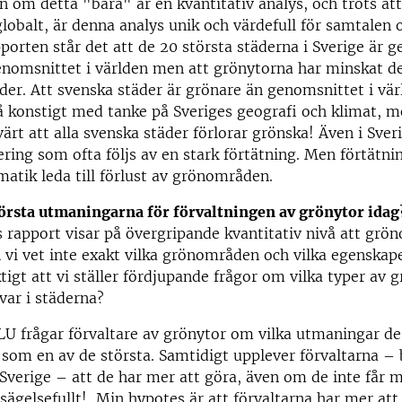
n om detta "bara" är en kvantitativ analys, och trots at
globalt, är denna analys unik och värdefull för samtalen
pporten står det att de 20 största städerna i Sverige är ge
nomsnittet i världen men att grönytorna har minskat de
täder. Att svenska städer är grönare än genomsnittet i vär
å konstigt med tanke på Sveriges geografi och klimat, m
rt att alla svenska städer förlorar grönska! Även i Sver
ering som ofta följs av en stark förtätning. Men förtätn
matik leda till förlust av grönområden.
törsta utmaningarna för förvaltningen av grönytor idag
rapport visar på övergripande kvantitativ nivå att gr
vi vet inte exakt vilka grönområden och vilka egenskaper
ktigt att vi ställer fördjupande frågor om vilka typer av 
var i städerna?
LU frågar förvaltare av grönytor om vilka utmaningar d
 som en av de största. Samtidigt upplever förvaltarna – 
Sverige – att de har mer att göra, även om de inte får 
sägelsefullt! Min hypotes är att förvaltarna har mer att