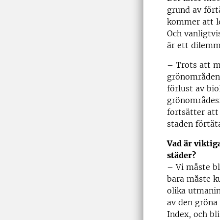
grund av för
kommer att led
Och vanligtvi
är ett dilem
– Trots att 
grönområden i
förlust av bi
grönområdesf
fortsätter at
staden förtät
Vad är viktig
städer?
– Vi måste bl
bara måste ku
olika utmani
av den gröna
Index, och bl