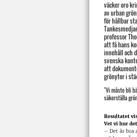
väcker oro kr
av urban grö
för hållbar s
Tankesmedjan 
professor Tho
att få hans k
innehåll och 
svenska konte
att dokument
grönytor i stä
"Vi måste bli b
säkerställa grö
Resultatet vi
Vet vi hur det
– Det är bra 