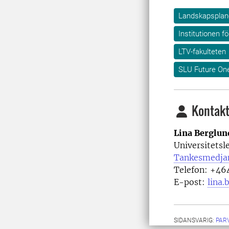
Landskapsplane
Institutionen f
LTV-fakulteten
SLU Future On
Kontakt
Lina Berglu
Universitets
Tankesmedj
Telefon: +4
E-post:
lina.
SIDANSVARIG:
PAR