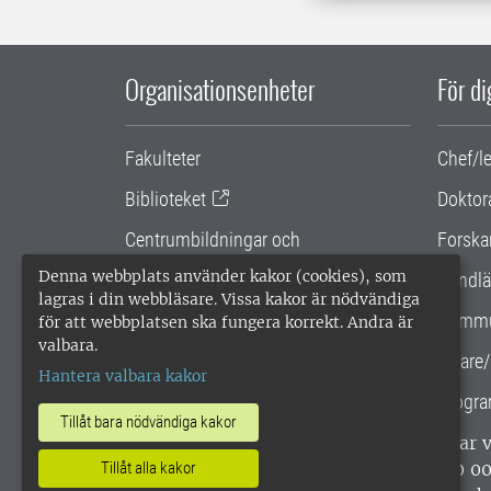
Organisationsenheter
För d
Fakulteter
Chef/l
Biblioteket
Doktor
Centrumbildningar och
Forska
samarbetsprojekt
Denna webbplats använder kakor (cookies), som
Handlä
lagras i din webbläsare. Vissa kakor är nödvändiga
Gemensamma verksamhetsstödet
Kommu
för att webbplatsen ska fungera korrekt. Andra är
valbara.
SLU Holding
Lärare/
Hantera valbara kakor
Progra
Tillåt bara nödvändiga kakor
SLU, Sveriges lantbruksuniversitet, har
Tillåt alla kakor
enligt ISO 14001. •
Telefon: 018-67 10 0