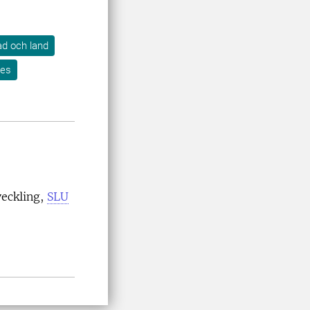
tad och land
res
veckling,
SLU