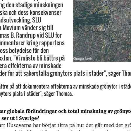
ing den stadiga minskningen
nska och dess konsekvenser
tadsutveckling. SLU
Movium vänder sig till
mas B. Randrup vid SLU för
ommentarer kring rapportens
dess betydelse för den
xten. "Vi måste bli bättre på
era effekterna av minskade
der för att säkerställa grönytors plats i städer", säger Th
ättre på att dokumentera effekterna av minskade grönytor i städe
nytors plats i städer", säger Thomas.
sar globala förändringar och total minskning av grönyto
 ser ut i Sverige?
att Husqvarna har börjat titta på hur det går med det gr