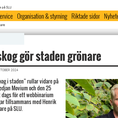
e på SLU
ervice
Organisation & styrning
Riktade sidor
Nyhet
nare
kog gör staden grönare
KTOBER 2024
og i staden” rullar vidare på
djan Movium och den 25
t dags för ett webbinarium
ar tillsammans med Henrik
are på SLU.