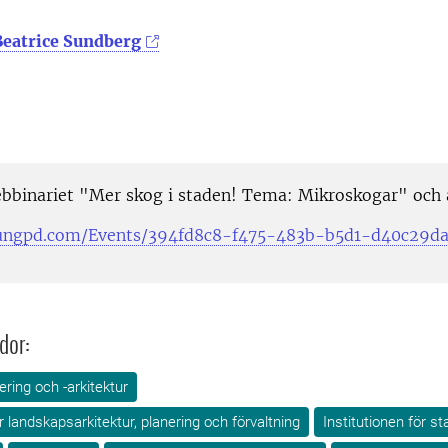
Beatrice Sundberg
binariet "Mer skog i staden! Tema: Mikroskogar" och
i.ungpd.com/Events/394fd8c8-f475-483b-b5d1-d40c29d
dor:
ring och -arkitektur
ör landskapsarkitektur, planering och förvaltning
Institutionen för s