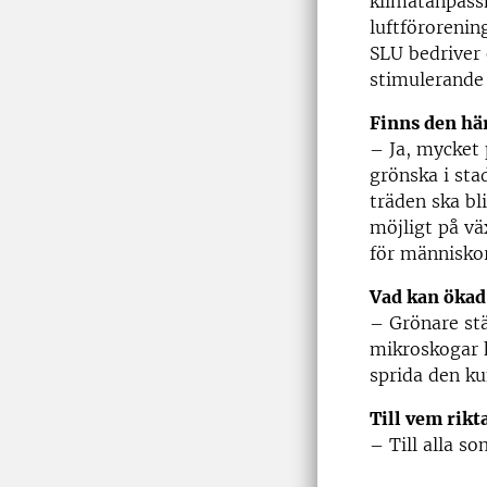
klimatanpass
luftförorenin
SLU bedriver 
stimulerande 
Finns den hä
– Ja, mycket 
grönska i sta
träden ska bl
möjligt på vä
för människor
Vad kan ökad 
– Grönare stä
mikroskogar k
sprida den ku
Till vem rikt
– Till alla s