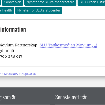
Samverkan
Nyheter för SLU:s medarbetare
SLU Urban Futu
e Health
Nyheter för SLU:s studenter
information
Movium Partnerskap,
SLU Tankesmedjan Movium,
d miljö
706 258 017
VIN.MAZANDARANI@SLU.SE
ig som är
Senaste nytt från