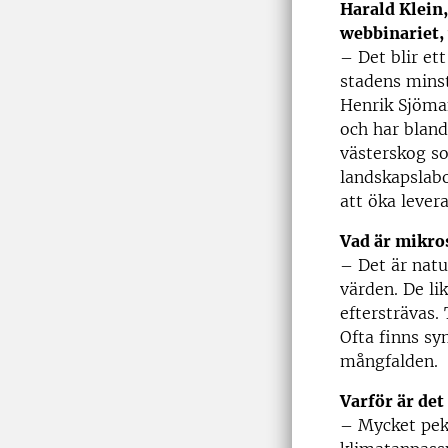
Harald Klein
webbinariet,
– Det blir ett
stadens mins
Henrik Sjöma
och har bland
västerskog so
landskapslab
att öka lever
Vad är mikro
– Det är natu
värden. De li
eftersträvas.
Ofta finns sy
mångfalden.
Varför är det
– Mycket peka