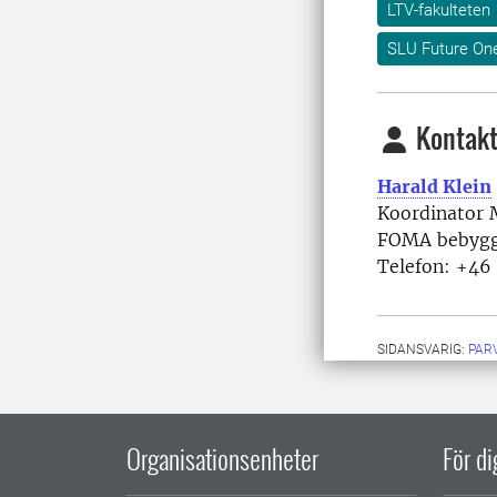
LTV-fakulteten
SLU Future On
Kontakt
Harald Klein
Koordinator 
FOMA bebygg
Telefon: +46
SIDANSVARIG:
PAR
Organisationsenheter
För d