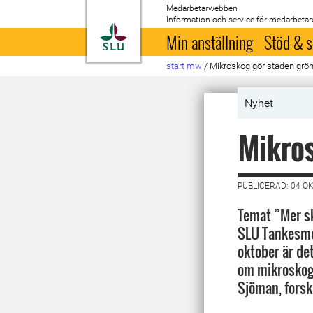
Medarbetarwebben
Information och service för medarbetar
Till startsida
Min anställning
Stöd & s
start mw
/
Mikroskog gör staden grö
Nyhet
Mikros
PUBLICERAD: 04 O
Temat ”Mer sk
SLU Tankesme
oktober är de
om mikroskog
Sjöman, forsk