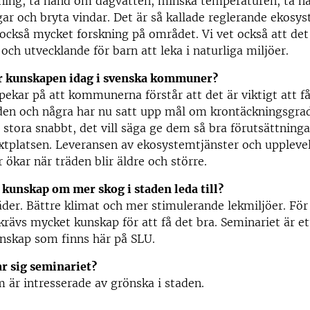
ning, ta hand om dagvatten, minska temperaturen, ta 
gar och bryta vindar. Det är så kallade reglerande ekosys
också mycket forskning på området. Vi vet också att det
och utvecklande för barn att leka i naturliga miljöer.
r kunskapen idag i svenska kommuner?
pekar på att kommunerna förstår att det är viktigt att f
den och några har nu satt upp mål om krontäckningsgrad.
i stora snabbt, det vill säga ge dem så bra förutsättning
xtplatsen. Leveransen av ekosystemtjänster och uppleve
 ökar när träden blir äldre och större.
kunskap om mer skog i staden leda till?
der. Bättre klimat och mer stimulerande lekmiljöer. För
rävs mycket kunskap för att få det bra. Seminariet är ett
nskap som finns här på SLU.
ar sig seminariet?
om är intresserade av grönska i staden.