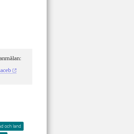
 anmälan:
aaceb
tad och land