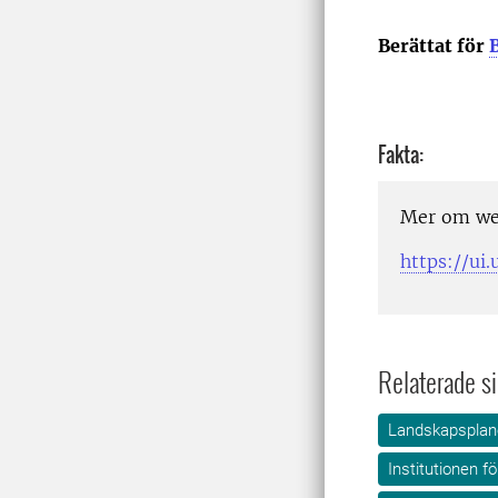
Berättat för
Fakta:
Mer om web
https://u
Relaterade si
Landskapsplane
Institutionen f