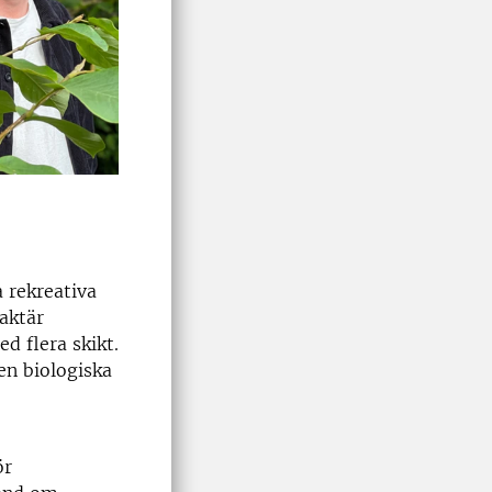
 rekreativa
aktär
d flera skikt.
en biologiska
ör