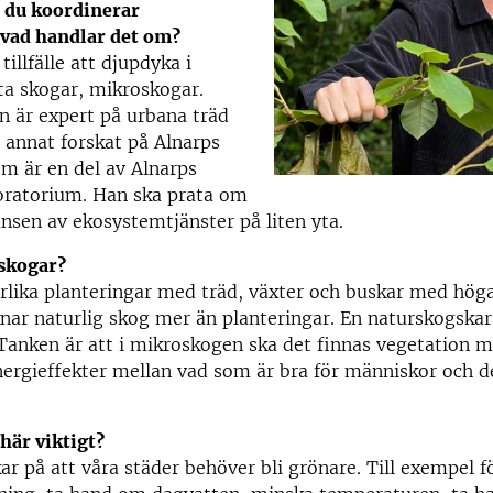
, du koordinerar
 vad handlar det om?
 tillfälle att djupdyka i
ta skogar, mikroskogar.
n är expert på urbana träd
 annat forskat på Alnarps
m är en del av Alnarps
oratorium. Han ska prata om
ansen av ekosystemtjänster på liten yta.
skogar?
rlika planteringar med träd, växter och buskar med höga
knar naturlig skog mer än planteringar. En naturskogskar
 Tanken är att i mikroskogen ska det finnas vegetation me
nergieffekter mellan vad som är bra för människor och d
 här viktigt?
r på att våra städer behöver bli grönare. Till exempel f