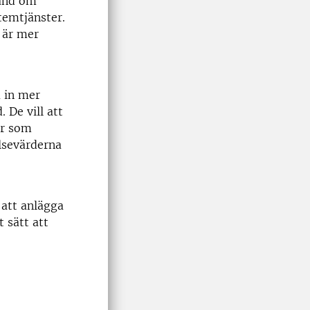
hand om
temtjänster.
 är mer
å in mer
 De vill att
ar som
lsevärderna
 att anlägga
 sätt att