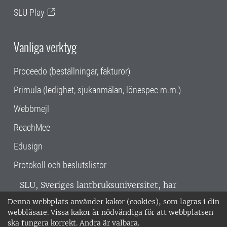
SLU Play
Vanliga verktyg
Proceedo (beställningar, fakturor)
Primula (ledighet, sjukanmälan, lönespec m.m.)
Webbmejl
ReachMee
Edusign
Protokoll och beslutslistor
SLU, Sveriges lantbruksuniversitet, har
verksamhet över hela Sverige. Huvudorter är
Denna webbplats använder kakor (cookies), som lagras i din
Alnarp, Uppsala och Umeå.
SLU är
webbläsare. Vissa kakor är nödvändiga för att webbplatsen
miljöcertifierat enligt ISO 14001. •
Telefon:
ska fungera korrekt. Andra är valbara.