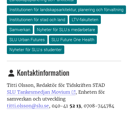
Institutionen för landskapsarkitektur, planering och förvaltning
Institutionen för stad och land
LTV-fakulteten
Samverkan
Nyheter för SLU:s medarbetare
SLU Urban Futures
SLU Future One Health
Nyheter för SLU:s studenter
Kontaktinformation
Titti Olsson, Redaktör för Tidskriften STAD
SLU Tankesmedjan Movium
, Enheten för
samverkan och utveckling
titti.olsson@slu.se
, 040-41
52 13
, 0708-744784