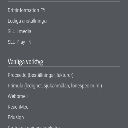
Driftinformation
Lediga anställningar
SLU i media
SLU Play
Vanliga verktyg
Proceedo (beställningar, fakturor)
Primula (ledighet, sjukanmälan, lönespec m.m.)
Webbmejl
ReachMee
Edusign
Protokoll och beslutslistor