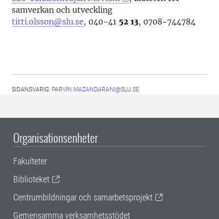
samverkan och utveckling
titti.olsson@slu.se
, 040-41
52 13
, 0708-744784
SIDANSVARIG:
PARVIN.MAZANDARANI@SLU.SE
Organisationsenheter
Fakulteter
Biblioteket
Centrumbildningar och samarbetsprojekt
Gemensamma verksamhetsstödet