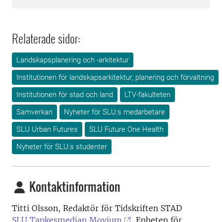
Relaterade sidor:
Landskapsplanering och -arkitektur
Institutionen för landskapsarkitektur, planering och förvaltning
Institutionen för stad och land
LTV-fakulteten
Samverkan
Nyheter för SLU:s medarbetare
SLU Urban Futures
SLU Future One Health
Nyheter för SLU:s studenter
Kontaktinformation
Titti Olsson, Redaktör för Tidskriften STAD
SLU Tankesmedjan Movium
, Enheten för