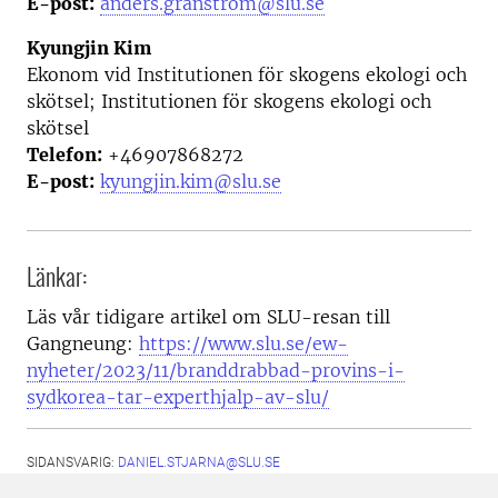
E-post:
anders.granstrom@slu.se
Kyungjin Kim
Ekonom vid Institutionen för skogens ekologi och
skötsel; Institutionen för skogens ekologi och
skötsel
Telefon:
+46907868272
E-post:
kyungjin.kim@slu.se
Länkar:
Läs vår tidigare artikel om SLU-resan till
Gangneung:
https://www.slu.se/ew-
nyheter/2023/11/branddrabbad-provins-i-
sydkorea-tar-experthjalp-av-slu/
SIDANSVARIG:
DANIEL.STJARNA@SLU.SE