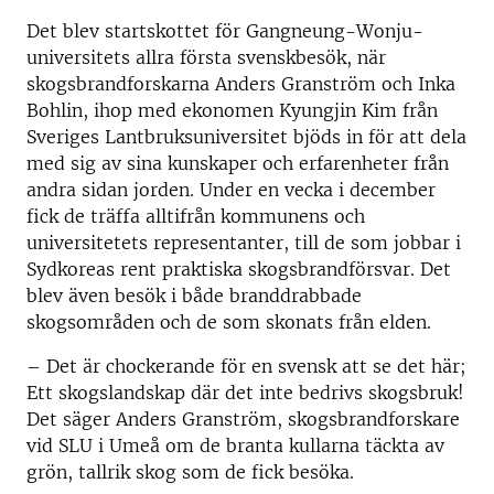
Det blev startskottet för Gangneung-Wonju-
universitets allra första svenskbesök, när
skogsbrandforskarna Anders Granström och Inka
Bohlin, ihop med ekonomen Kyungjin Kim från
Sveriges Lantbruksuniversitet bjöds in för att dela
med sig av sina kunskaper och erfarenheter från
andra sidan jorden. Under en vecka i december
fick de träffa alltifrån kommunens och
universitetets representanter, till de som jobbar i
Sydkoreas rent praktiska skogsbrandförsvar. Det
blev även besök i både branddrabbade
skogsområden och de som skonats från elden.
– Det är chockerande för en svensk att se det här;
Ett skogslandskap där det inte bedrivs skogsbruk!
Det säger Anders Granström, skogsbrandforskare
vid SLU i Umeå om de branta kullarna täckta av
grön, tallrik skog som de fick besöka.