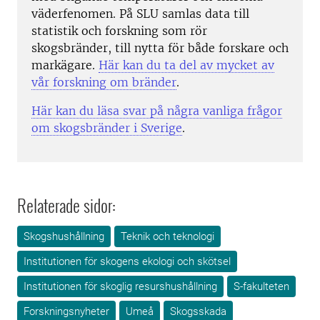
väderfenomen. På SLU samlas data till
statistik och forskning som rör
skogsbränder, till nytta för både forskare och
markägare.
Här kan du ta del av mycket av
vår forskning om bränder
.
Här kan du läsa svar på några vanliga frågor
om skogsbränder i Sverige
.
Relaterade sidor:
Skogshushållning
Teknik och teknologi
Institutionen för skogens ekologi och skötsel
Institutionen för skoglig resurshushållning
S-fakulteten
Forskningsnyheter
Umeå
Skogsskada