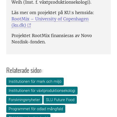
Weih (Inst. f. växtproduktionsekologi).
Läs mer om projektet på KU:s hemsida:
RootMix – University of Copenhagen
(ku.dk)
Projektet RootMix finansieras av Novo
Nordisk-fonden.
Relaterade sidor:
Institutionen för mark och miljö
Institutionen för växtproduktionsekologi
Forskningsnyheter
SLU Future Food
Programmet för odlad mångfald