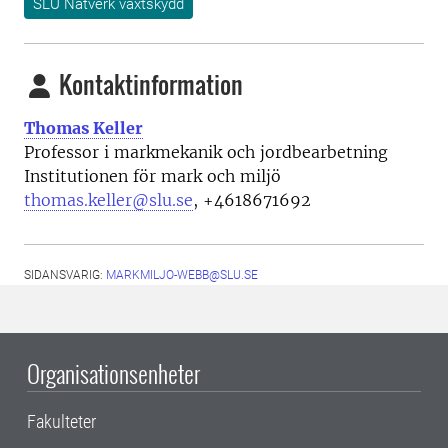
SLU Nätverk växtskydd
Kontaktinformation
Thomas Keller
Professor i markmekanik och jordbearbetning
Institutionen för mark och miljö
thomas.keller@slu.se
,
+4618671692
SIDANSVARIG:
MARKMILJO-WEBB@SLU.SE
Organisationsenheter
Fakulteter