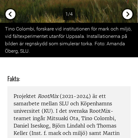
1/4
Previous
Next
Tino Colombi, forskare vid institutionen för mark och miljö,
vid fältexperimentet utanför Uppsala. Installationerna på
bilden är regnskydd som simulerar torka. Foto: Amanda
Öberg, SLU.
Fakta:
Projektet
RootMix
(2021-2024) är ett
samarbete mellan SLU och Köpenhamns
universitet (KU). I det svenska RootMix-
teamet ingår Mitsuaki Ota, Tino Colombi,
Daniel Iseskog, Björn Lindahl och Thomas
Keller (Inst. f. mark och miljö) samt Martin