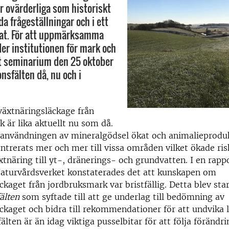
r ovärderliga som historiskt
ida frågeställningar och i ett
mat. För att uppmärksamma
er institutionen för mark och
ett seminarium den 25 oktober
nsfälten då, nu och i
äxtnäringsläckage från
 är lika aktuellt nu som då.
 användningen av mineralgödsel ökat och animalieproduk
ntrerats mer och mer till vissa områden vilket ökade ris
xtnäring till yt-, dränerings- och grundvatten. I en rap
Naturvårdsverket konstaterades det att kunskapen om
ckaget från jordbruksmark var bristfällig. Detta blev sta
älten
som syftade till att ge underlag till bedömning av
ckaget och bidra till rekommendationer för att undvika 
älten är än idag viktiga pusselbitar för att följa förändr