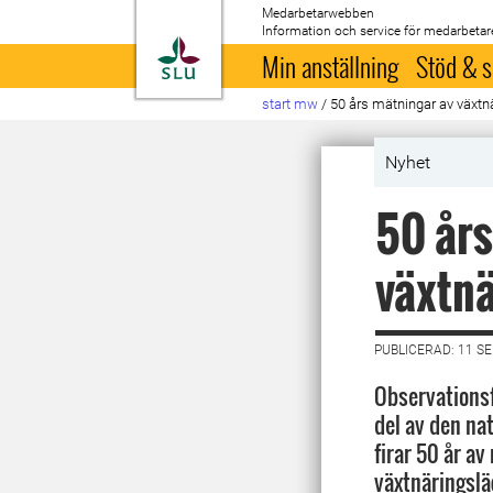
Medarbetarwebben
Information och service för medarbetar
Till startsida
Min anställning
Stöd & s
start mw
/
50 års mätningar av växtn
Nyhet
50 års
växtnä
PUBLICERAD: 11 S
Observationsf
del av den na
firar 50 år a
växtnäringsläc