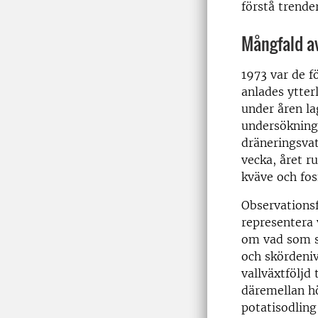
förstå trender
Mångfald av
1973 var de f
anlades ytterl
under åren la
undersökning
dräneringsvat
vecka, året r
kväve och fos
Observationsf
representera 
om vad som s
och skördeniv
vallväxtföljd
däremellan hö
potatisodling 