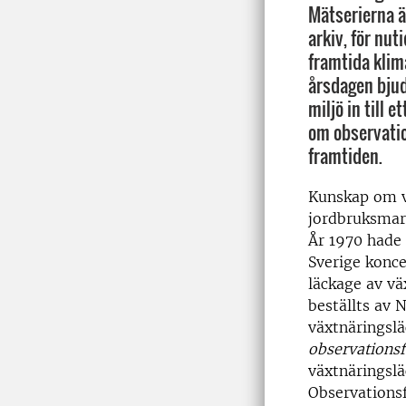
Mätserierna ä
arkiv, för nut
framtida kli
årsdagen bjud
miljö in till 
om observatio
framtiden.
Kunskap om v
jordbruksmark
År 1970 hade
Sverige konce
läckage av vä
beställts av 
växtnäringslä
observationsf
växtnäringslä
Observationsf