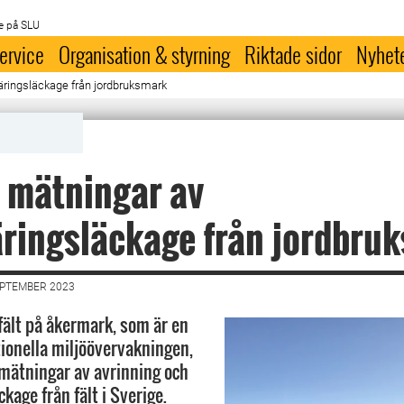
e på SLU
ervice
Organisation & styrning
Riktade sidor
Nyhet
äringsläckage från jordbruksmark
 mätningar av
ringsläckage från jordbru
EPTEMBER 2023
ält på åkermark, som är en
tionella miljöövervakningen,
v mätningar av avrinning och
kage från fält i Sverige.