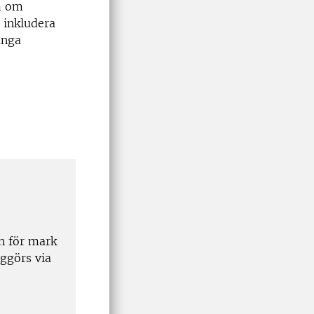
um om
 inkludera
ånga
n för mark
ggörs via