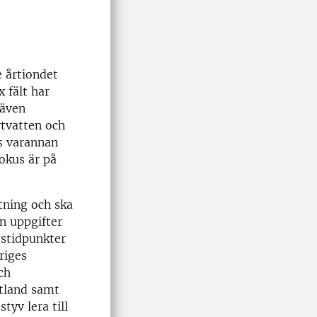
e årtiondet
x fält har
 även
tvatten och
as varannan
okus är på
tning och ska
in uppgifter
gstidpunkter
riges
ch
ötland samt
tyv lera till