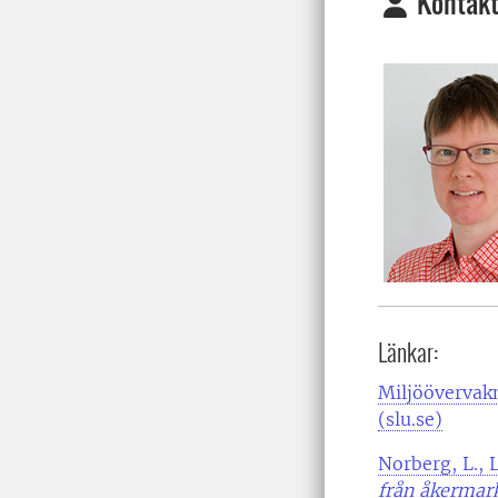
Kontakt
Länkar:
Miljöövervak
(slu.se)
Norberg, L., 
från åkermar