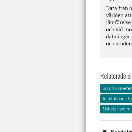
Data från o
världen at
jämförelse
och vid mo
data ingår 
och studen
Relaterade si
Jordbruksvete
Institutionen fö
Nyheter om mil