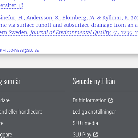
ersitet.
Linefur, H., Andersson, S., Blomberg, M. & Kyllmar, K. 20
ime via surface runoff and subsurface drainage from an a
hern Sweden.
Journal of Environmental Quality,
51
,
1235-1
KMILJO-WEBB@SLU.SE
ig som är
Senaste nytt från
edare
Driftinformation
and eller handledare
Lediga anställningar
re
SLU i media
ggare
SLU Play