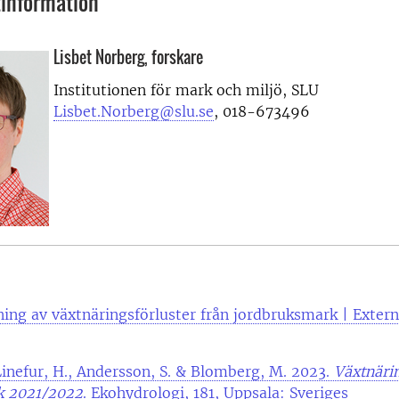
information
Lisbet Norberg, forskare
Institutionen för mark och miljö, SLU
Lisbet.Norberg@slu.se
, 018-673496
ning av växtnäringsförluster från jordbruksmark | Exte
Linefur, H., Andersson, S. & Blomberg, M. 2023.
Växtnärin
k 2021/2022
. Ekohydrologi, 181, Uppsala: Sveriges