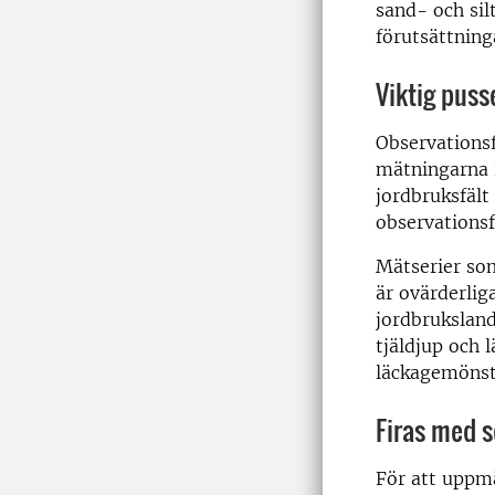
sand- och sil
förutsättning
Viktig pusse
Observationsf
mätningarna i
jordbruksfält 
observationsf
Mätserier som
är ovärderliga
jordbrukslan
tjäldjup och 
läckagemönst
Firas med 
För att uppmä