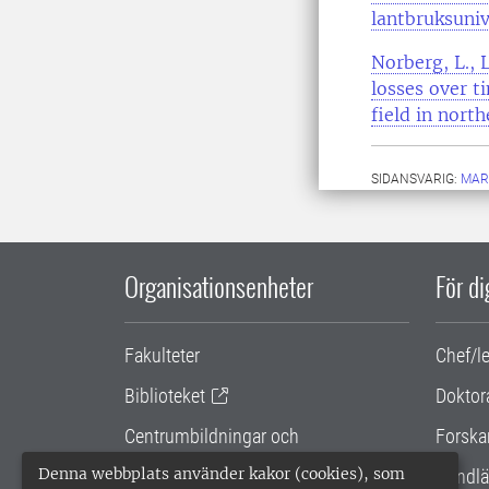
lantbruksuniv
Norberg, L., 
losses over t
field in nort
SIDANSVARIG:
MAR
Organisationsenheter
För d
Fakulteter
Chef/l
Biblioteket
Doktor
Centrumbildningar och
Forska
samarbetsprojekt
Denna webbplats använder kakor (cookies), som
Handlä