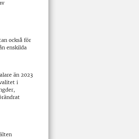
av
tan också för
ån enskilda
alare än 2023
alitet i
ngder,
förändrat
älten