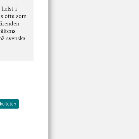
helst i
ds ofta som
särenden
fältens
 på svenska
kulteten