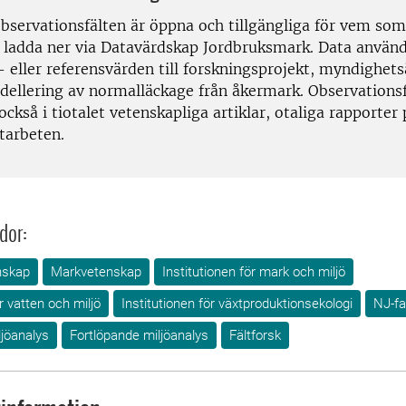
bservationsfälten är öppna och tillgängliga för vem som 
t ladda ner via Datavärdskap Jordbruksmark. Data använ
- eller referensvärden till forskningsprojekt, myndighet
dellering av normalläckage från åkermark. Observations
också i tiotalet vetenskapliga artiklar, otaliga rapporter
tarbeten.
dor:
nskap
Markvetenskap
Institutionen för mark och miljö
r vatten och miljö
Institutionen för växtproduktionsekologi
NJ-fa
jöanalys
Fortlöpande miljöanalys
Fältforsk