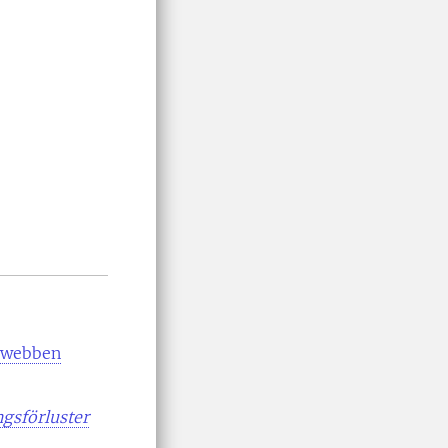
rnwebben
gsförluster