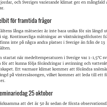
tjordar, och Sveriges varierande klimat ger en mångfald 
ar.
lbit för framtida frågor
ältens långa mätserier är inte bara unika för sin längd u
 sig. Kontinuerliga mätningar av växtnäringsförluster fr
finns inte på några andra platser i Sverige än från de 13
älten.
 startat när medeltemperaturen i Sverige var 1-1,5°C sv
 för att kunna följa förändringar i avrinning och vattenkv
dskapet. Ett varmare klimat kommer att förändra snömä
längd på vintersäsongen, vilket kommer att leda till ett 
er.
seminariedag 25 oktober
rksamma att det är 50 år sedan de första observationsf