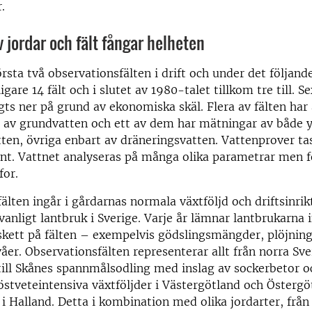
.
 jordar och fält fångar helheten
örsta två observationsfälten i drift och under det följand
igare 14 fält och i slutet av 1980-talet tillkom tre till. Se
gts ner på grund av ekonomiska skäl. Flera av fälten har
 av grundvatten och ett av dem har mätningar av både y
ten, övriga enbart av dräneringsvatten. Vattenprover t
unt. Vattnet analyseras på många olika parametrar men f
for.
älten ingår i gårdarnas normala växtföljd och driftsinrik
vanligt lantbruk i Sverige. Varje år lämnar lantbrukarna 
kett på fälten – exempelvis gödslingsmängder, plöjnin
åer. Observationsfälten representerar allt från norra Sve
 till Skånes spannmålsodling med inslag av sockerbetor o
stveteintensiva växtföljder i Västergötland och Österg
i Halland. Detta i kombination med olika jordarter, från s