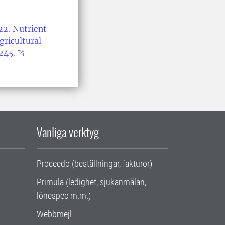
22. Nutrient
gricultural
245.
Vanliga verktyg
Proceedo (beställningar, fakturor)
Primula (ledighet, sjukanmälan,
lönespec m.m.)
Webbmejl