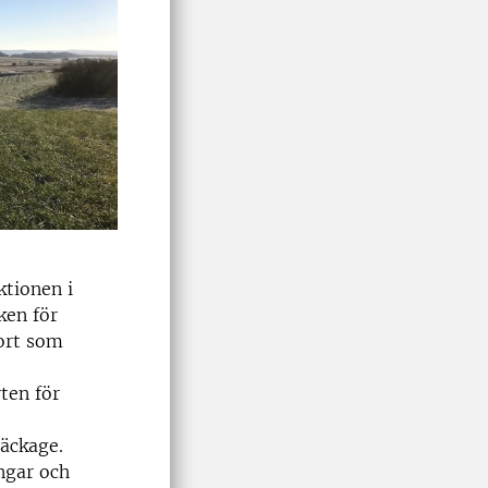
tionen i
ken för
port som
rten för
läckage.
ingar och