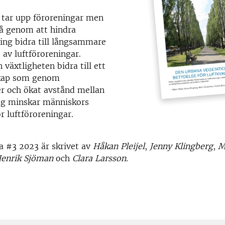
 tar upp föroreningar men
så genom att hindra
ing bidra till långsammare
 av luftföroreningar.
växtligheten bidra till ett
skap som genom
er och ökat avstånd mellan
lag minskar människors
r luftföroreningar.
 #3 2023 är skrivet av
Håkan Pleijel
,
Jenny Klingberg
,
M
enrik Sjöman
och
Clara Larsson.