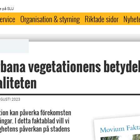
e på SLU
ervice
Organisation & styrning
Riktade sidor
Nyhet
bana vegetationens betydel
aliteten
UGUSTI 2023
tion kan påverka förekomsten
ngar. I detta faktablad vill vi
ighetens påverkan på stadens