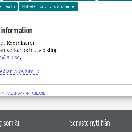
e Health
Nyheter för SLU:s studenter
information
mo,
Koordinator
samverkan och utveckling
mo@slu.se
,
edjan Movium
VIN.MAZANDARANI@SLU.SE
ig som är
Senaste nytt från