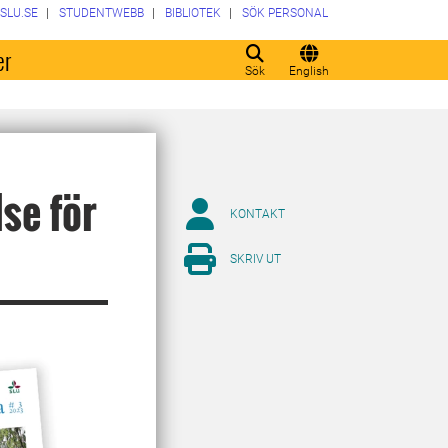
SLU.SE
STUDENTWEBB
BIBLIOTEK
SÖK PERSONAL
er
Sök
English
se för
KONTAKT
SKRIV UT