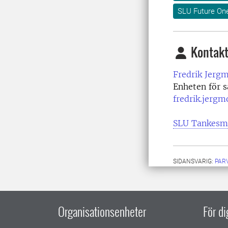
SLU Future On
Kontakt
Fredrik Jerg
Enheten för 
fredrik.jerg
SLU Tankesm
SIDANSVARIG:
PAR
Organisationsenheter
För d