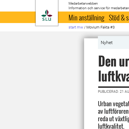
Medarbetarwebben
Information och service för medarbetar
Till startsida
Min anställning
Stöd & s
start mw
/
Movium Fakta #3
Nyhet
Den ur
luftkv
PUBLICERAD: 21 A
Urban vegeta
av luftföroreni
reda ut växtl
luftkvalitet.