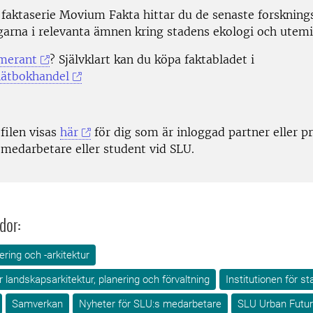
faktaserie Movium Fakta hittar du de senaste forskning
garna i relevanta ämnen kring stadens ekologi och utemil
merant
? Självklart kan du köpa faktabladet i
ätbokhandel
 filen visas
här
för dig som är inloggad partner eller 
 medarbetare eller student vid SLU.
dor:
ring och -arkitektur
ör landskapsarkitektur, planering och förvaltning
Institutionen för s
Samverkan
Nyheter för SLU:s medarbetare
SLU Urban Futu