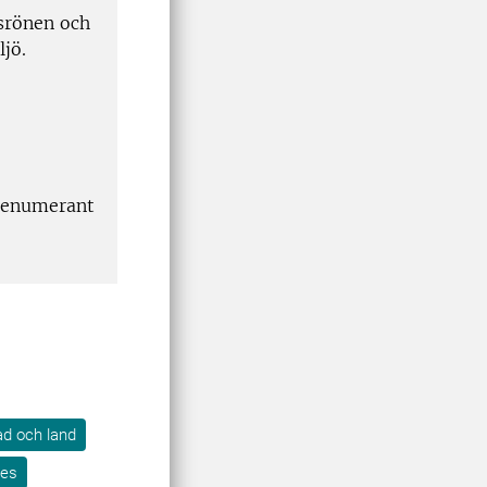
srönen och
jö.
prenumerant
tad och land
res