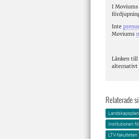
I Moviums 
fördjupnin
Inte
prenu
Moviums
n
Länken till
alternativt
Relaterade si
Landskapsplane
Institutionen f
LTV-fakulteten