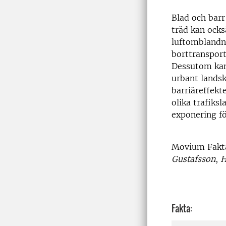
Blad och barr
träd kan ock
luftomblandn
borttransport
Dessutom kan 
urbant land
barriäreffekt
olika trafiks
exponering fö
Movium Fakta
Gustafsson
,
H
Fakta: