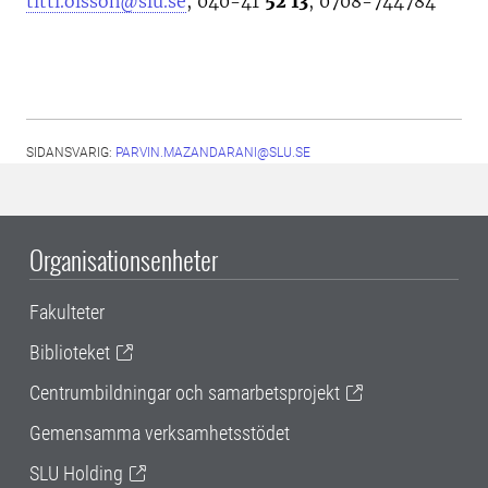
titti.olsson@slu.se
, 040-41
52 13
, 0708-744784
SIDANSVARIG:
PARVIN.MAZANDARANI@SLU.SE
Organisationsenheter
Fakulteter
Biblioteket
Centrumbildningar och samarbetsprojekt
Gemensamma verksamhetsstödet
SLU Holding