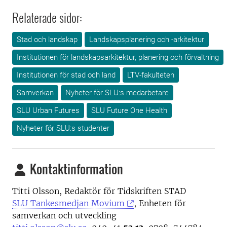
Relaterade sidor:
Stad och landskap
Landskapsplanering och -arkitektur
Institutionen för landskapsarkitektur, planering och förvaltning
Institutionen för stad och land
LTV-fakulteten
Samverkan
Nyheter för SLU:s medarbetare
SLU Urban Futures
SLU Future One Health
Nyheter för SLU:s studenter
Kontaktinformation
Titti Olsson, Redaktör för Tidskriften STAD
SLU Tankesmedjan Movium
, Enheten för
samverkan och utveckling