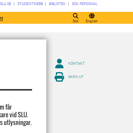
SLU.SE
STUDENTWEBB
BIBLIOTEK
SÖK PERSONAL
er
Sök
English
KONTAKT
SKRIV UT
m får
kare vid SLU.
s utlysningar.