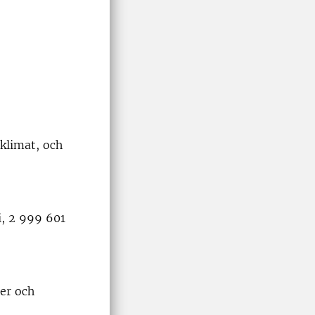
klimat, och
i, 2 999 601
er och