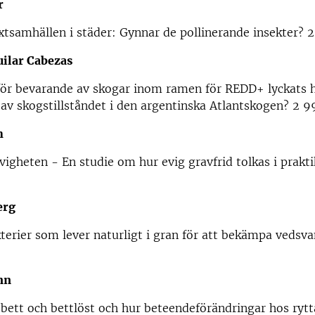
r
tsamhällen i städer: Gynnar de pollinerande insekter? 2
uilar Cabezas
 för bevarande av skogar inom ramen för REDD+ lyckats 
av skogstillståndet i den argentinska Atlantskogen? 2 99
h
evigheten - En studie om hur evig gravfrid tolkas i prakti
erg
terier som lever naturligt i gran för att bekämpa vedsv
nn
ett och bettlöst och hur beteendeförändringar hos rytt