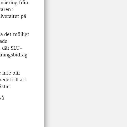
nsiering från
taren i
iversitet på
ra det möjligt
rade
, där SLU-
skningsbidrag
 inte blir
del till att
star.
vå