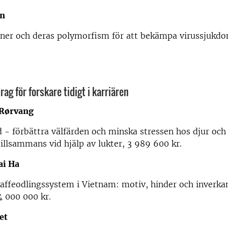
én
ener och deras polymorfism för att bekämpa virussjukdo
ag för forskare tidigt i karriären
 Rørvang
d - förbättra välfärden och minska stressen hos djur oc
illsammans vid hjälp av lukter, 3 989 600 kr.
ai Ha
affeodlingssystem i Vietnam: motiv, hinder och inverka
4 000 000 kr.
ret