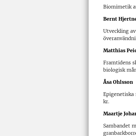
Biomimetik av
Bernt Hjertn
Utveckling av
överanvändnin
Matthias Pe
Framtidens s
biologisk mån
Åsa Ohlsson
Epigenetiska 
kr.
Maartje Joha
Sambandet mel
granbarkborr