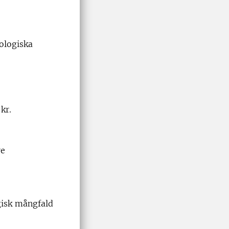
ologiska
kr.
re
gisk mångfald