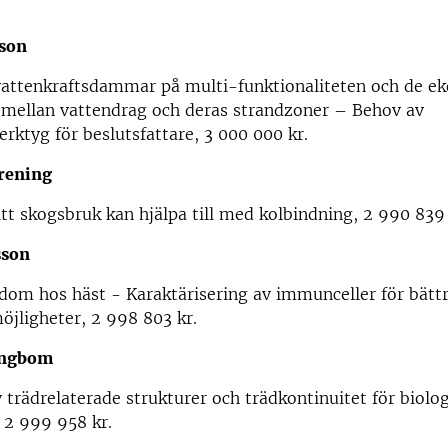
son
vattenkraftsdammar på multi-funktionaliteten och de ek
 mellan vattendrag och deras strandzoner – Behov av
ktyg för beslutsfattare, 3 000 000 kr.
rening
tt skogsbruk kan hjälpa till med kolbindning, 2 990 839 
sson
kdom hos häst - Karaktärisering av immunceller för bätt
jligheter, 2 998 803 kr.
engbom
 trädrelaterade strukturer och trädkontinuitet för biolo
, 2 999 958 kr.