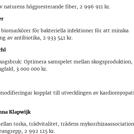
 naturens högpresterande fiber, 2 996 911 kr.
er
 biomarkörer för bakteriella infektioner för att minska
g av antibiotika, 2 933 541 kr.
ichl
kogsbruk: Optimera samspelet mellan skogsproduktion, 
gfald, 3 000 000 kr.
modifieringar kopplat till utvecklingen av kardiomyopat
nna Klapwijk
lan torka, trädvitalitet, trädens mykorrhizaassociation
eangrepp, 2 992 125 kr.