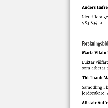
Anders Hafr
Identifiera g
983 834 kr.
Forskningsbidr
Maria Vilain
Luktar välfär
som arbetar t
Thi Thanh M
Samodling i k
jordbrukare, 
Alistair Auff