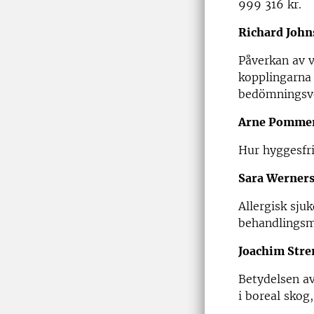
999 316 kr.
Richard John
Påverkan av 
kopplingarna
bedömningsver
Arne Pomme
Hur hyggesfri
Sara Werner
Allergisk sju
behandlingsmö
Joachim Str
Betydelsen av
i boreal skog