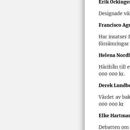
Erik Öckinge
Designade väx
Francisco Ag
Har insatser
försämringar 
Helena Nord
Härifrån till 
000 000 kr.
Derek Lundb
Värdet av bak
000 000 kr
Elke Hartma
Debatten om b