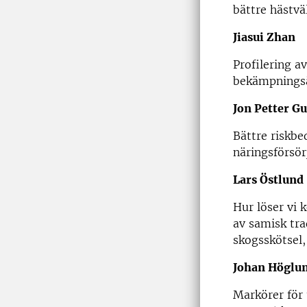
bättre hästvä
Jiasui Zhan
Profilering a
bekämpningså
Jon Petter G
Bättre riskb
näringsförsör
Lars Östlun
Hur löser vi 
av samisk tra
skogsskötsel,
Johan Högl
Markörer för 