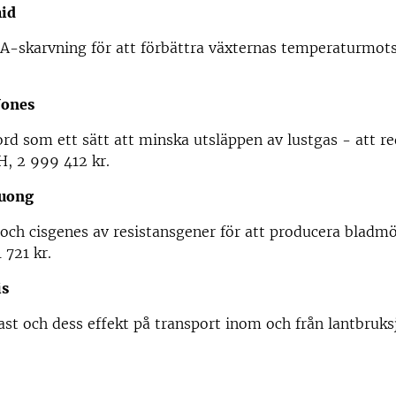
id
A-skarvning för att förbättra växternas temperaturmots
Jones
ord som ett sätt att minska utsläppen av lustgas - att re
H, 2 999 412 kr.
huong
och cisgenes av resistansgener för att producera bladmö
 721 kr.
is
last och dess effekt på transport inom och från lantbruks