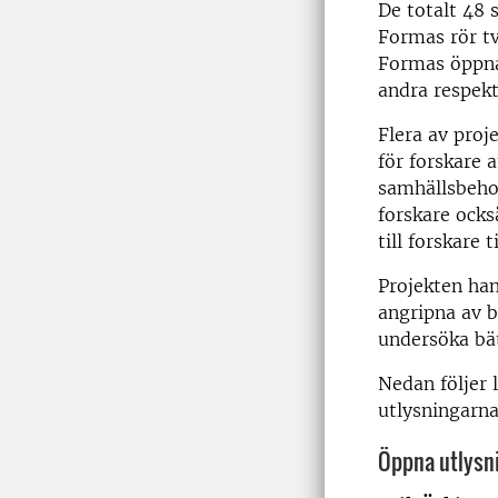
De totalt 48 
Formas rör tv
Formas öppna 
andra respekt
Flera av proj
för forskare 
samhällsbeho
forskare ocks
till forskare t
Projekten han
angripna av b
undersöka bät
Nedan följer 
utlysningarna
Öppna utlysn