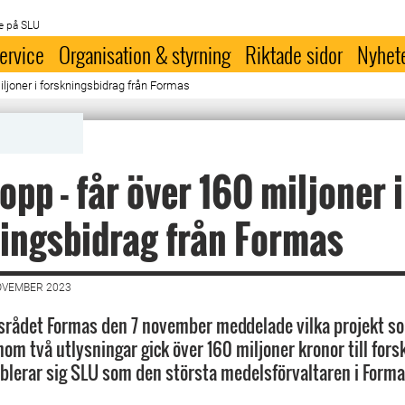
e på SLU
ervice
Organisation & styrning
Riktade sidor
Nyhet
miljoner i forskningsbidrag från Formas
topp - får över 160 miljoner i
ingsbidrag från Formas
OVEMBER 2023
srådet Formas den 7 november meddelade vilka projekt so
nom två utlysningar gick över 160 miljoner kronor till fors
blerar sig SLU som den största medelsförvaltaren i Forma