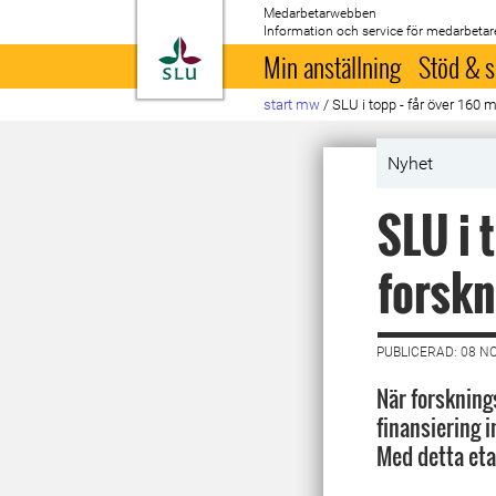
Medarbetarwebben
Information och service för medarbetar
Till startsida
Min anställning
Stöd & s
start mw
/
SLU i topp - får över 160 
Nyhet
SLU i 
forskn
PUBLICERAD: 08 N
När forskning
finansiering i
Med detta eta