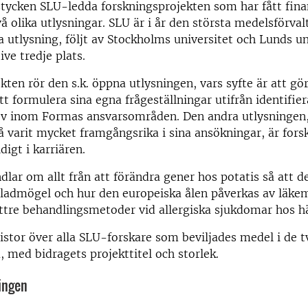
stycken SLU-ledda forskningsprojekten som har fått fina
å olika utlysningar. SLU är i år den största medelsförval
utlysning, följt av Stockholms universitet och Lunds un
ive tredje plats.
ekten rör den s.k. öppna utlysningen, vars syfte är att gö
att formulera sina egna frågeställningar utifrån identifie
v inom Formas ansvarsområden. Den andra utlysningen
å varit mycket framgångsrika i sina ansökningar, är for
idigt i karriären.
dlar om allt från att förändra gener hos potatis så att de
ladmögel och hur den europeiska ålen påverkas av läkeme
tre behandlingsmetoder vid allergiska sjukdomar hos hä
listor över alla SLU-forskare som beviljades medel i de t
, med bidragets projekttitel och storlek.
ingen