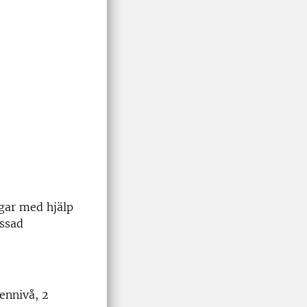
ägar med hjälp
assad
ennivå, 2