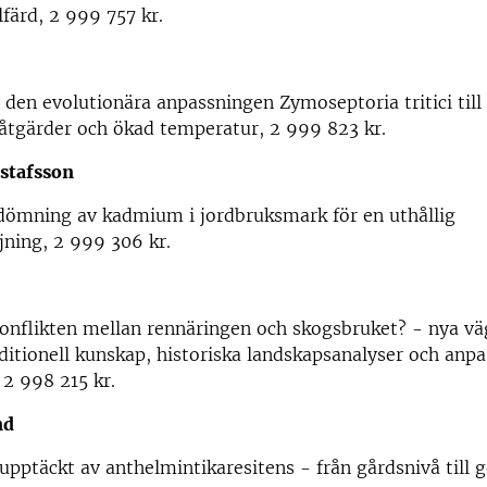
lfärd, 2 999 757 kr.
v den evolutionära anpassningen Zymoseptoria tritici till
tgärder och ökad temperatur, 2 999 823 kr.
ustafsson
edömning av kadmium i jordbruksmark för en uthållig
jning, 2 999 306 kr.
d
konflikten mellan rennäringen och skogsbruket? - nya v
ditionell kunskap, historiska landskapsanalyser och anp
 2 998 215 kr.
und
upptäckt av anthelmintikaresitens - från gårdsnivå till g