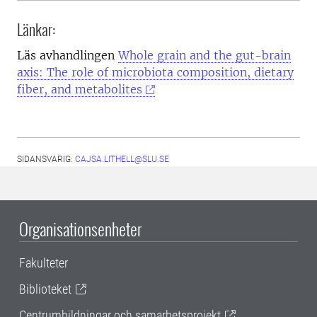
Länkar:
Läs avhandlingen
Whole grain and the gut-brain
axis: The role of microbiota composition, dietary
fiber, and metabolites
SIDANSVARIG:
CAJSA.LITHELL@SLU.SE
Organisationsenheter
Fakulteter
Biblioteket
Centrumbildningar och samarbetsprojekt