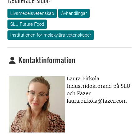
Livsmedelsvetenskap
Avhandlingar
SLU Future Food
Institutionen för molekylära vetenskaper
Kontaktinformation
Laura Pirkola
Industridoktorand på SLU
och Fazer
laura.pirkola@fazer.com