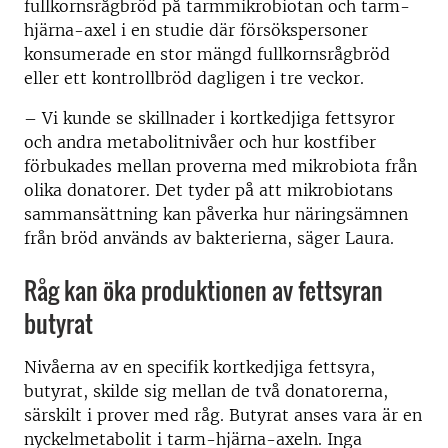
fullkornsrågbröd på tarmmikrobiotan och tarm-
hjärna-axel i en studie där försökspersoner
konsumerade en stor mängd fullkornsrågbröd
eller ett kontrollbröd dagligen i tre veckor.
– Vi kunde se skillnader i kortkedjiga fettsyror
och andra metabolitnivåer och hur kostfiber
förbukades mellan proverna med mikrobiota från
olika donatorer.
Det tyder på
att mikrobiotans
sammansättning kan påverka hur näringsämnen
från bröd används av bakterierna, säger Laura.
Råg kan öka produktionen av fettsyran
butyrat
Nivåerna av en specifik kortkedjiga fettsyra,
butyrat, skilde sig mellan de två donatorerna,
särskilt i prover med råg. Butyrat anses vara är en
nyckelmetabolit i tarm-hjärna-axeln. Inga