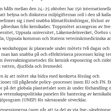
m hålls mellan den 24-25 oktober har 150 internationell
 att belysa och diskutera miljögifternas roll i den så kalla
efinner sig i med snabba klimatförändringar, förlust av 
 påverkan från kemikalier. Toppmötet arrangeras av Sve
ersitet, Uppsala universitet, Läkemedelsverket, Örebro u
la, Uppsala kommun och Statens veterinärmedicinska an
a workshoppar är planerade under mötets två dagar och 
man kan snabba på och effektivisera processer kring te
om övervakningsmetoder för kemisk exponering och riskv
i vatten, djurföda och livsmedel.
n är att mötet ska bidra med konkreta förslag och
ner till pågående policy-processer inom EU och FN. Ett
ör på det globala plastavtalet som är under förhandling 
la vetenskapspolitiska panelen för hantering av kemikalie
jöprogram (UNEP) för närvarande utvecklar.
umsessionerna (som går att ta del av via live-sändningar