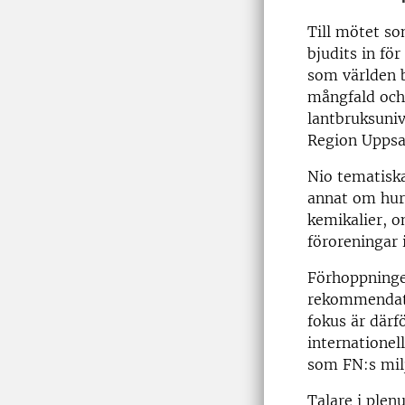
Till mötet so
bjudits in för
som världen b
mångfald och
lantbruksuniv
Region Uppsa
Nio tematisk
annat om hur 
kemikalier, 
föroreningar 
Förhoppninge
rekommendatio
fokus är därf
internationel
som FN:s mil
Talare i plen