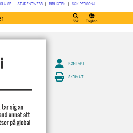
SLU.SE
STUDENTWEBB
BIBLIOTEK
SÖK PERSONAL
er
Sök
English
i
KONTAKT
SKRIV UT
tar sig an
and annat att
tser på global