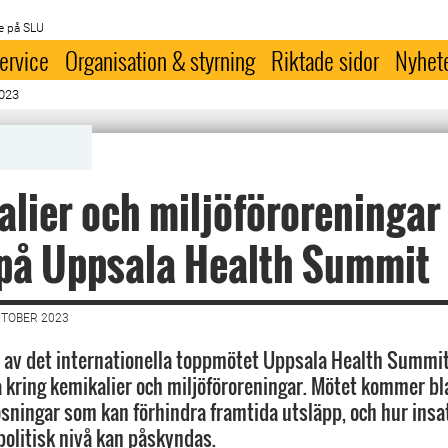
e på SLU
ervice
Organisation & styrning
Riktade sidor
Nyhet
023
lier och miljöföroreningar 
 på Uppsala Health Summit
KTOBER 2023
 av det internationella toppmötet Uppsala Health Summit 
kring kemikalier och miljöföroreningar. Mötet kommer bl
ösningar som kan förhindra framtida utsläpp, och hur insa
politisk nivå kan påskyndas.