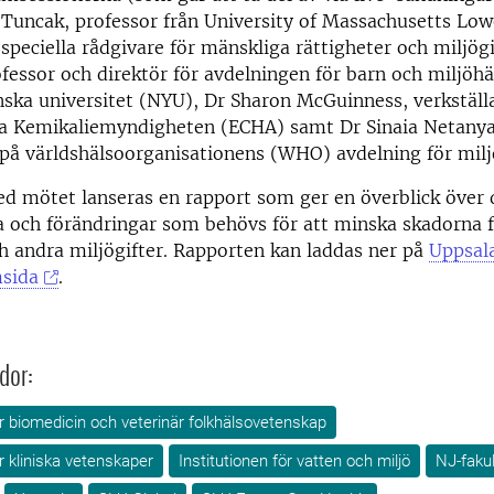
Tuncak, professor från University of Massachusetts Low
 speciella rådgivare för mänskliga rättigheter och miljögi
fessor och direktör för avdelningen för barn och miljöh
ska universitet (NYU), Dr Sharon McGuinness, verkställ
ka Kemikaliemyndigheten (ECHA) samt Dr Sinaia Netany
å världshälsoorganisationens (WHO) avdelning för milj
d mötet lanseras en rapport som ger en överblick över 
 och förändringar som behövs för att minska skadorna 
h andra miljögifter. Rapporten kan laddas ner på
Uppsal
sida
.
dor:
ör biomedicin och veterinär folkhälsovetenskap
ör kliniska vetenskaper
Institutionen för vatten och miljö
NJ-faku