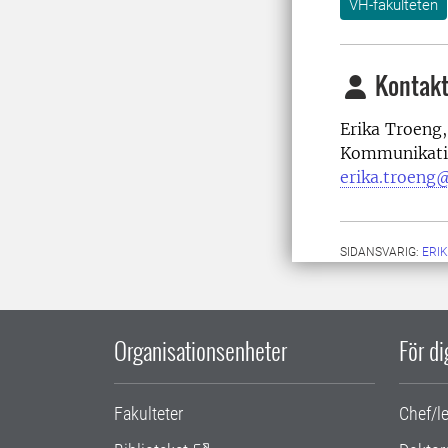
VH-fakulteten
Kontakt
Erika Troeng,
Kommunikati
erika.troeng@
SIDANSVARIG:
ERI
Organisationsenheter
För d
Fakulteter
Chef/l