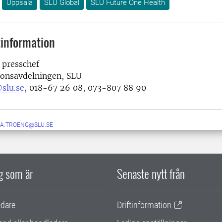
Uppsala
SLU Global
SLU Future One Health
information
 presschef
onsavdelningen, SLU
slu.se
, 018-67 26 08, 073-807 88 90
KA.TROENG@SLU.SE
ig som är
Senaste nytt från
edare
Driftinformation