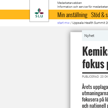
Medarbetarwebben
Information och service för medarbetar
Till startsida
Min anställning
Stöd & s
start mw
/
Uppsala Health Summit 2
Nyhet
Kemika
fokus
PUBLICERAD: 20 O
Årets upplaga
utmaningarna 
fokusera på l
och nationell 