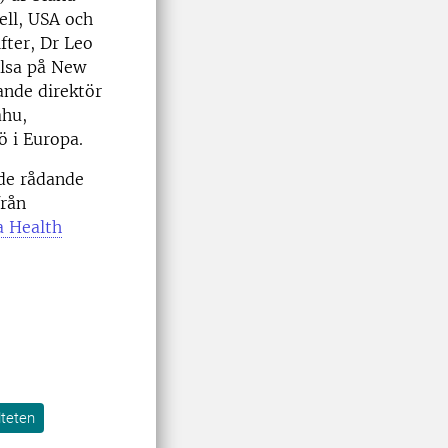
ell, USA och
fter, Dr Leo
älsa på New
ande direktör
ahu,
ö i Europa.
de rådande
från
a Health
lteten