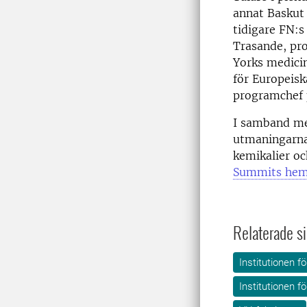
annat Baskut 
tidigare FN:s
Trasande, pro
Yorks medicin
för Europeis
programchef p
I samband me
utmaningarna
kemikalier oc
Summits hem
Relaterade si
Institutionen f
Institutionen f