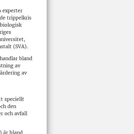
a experter
de trippelkris
biologisk
riges
niversitet,
stalt (SVA).
handlar bland
stning av
ärdering av
 speciellt
och den
r och avfall
) är bland