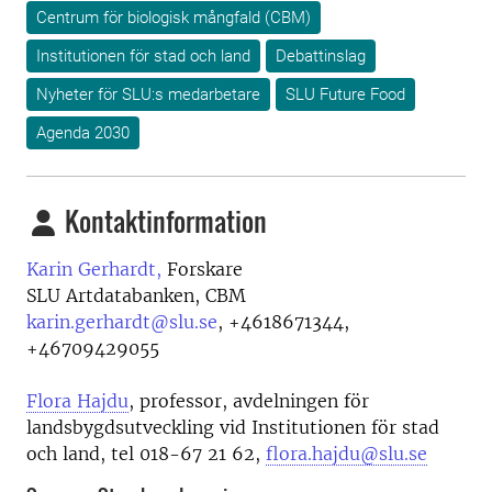
Centrum för biologisk mångfald (CBM)
Institutionen för stad och land
Debattinslag
Nyheter för SLU:s medarbetare
SLU Future Food
Agenda 2030
Kontaktinformation
Karin Gerhardt,
Forskare
SLU Artdatabanken, CBM
karin.gerhardt@slu.se
,
+4618671344,
+46709429055
Flora Hajdu
, professor, avdelningen för
landsbygdsutveckling vid Institutionen för stad
och land, tel 018-67 21 62,
flora.hajdu@slu.se