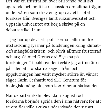
Det var en frustration över bristande politiskt
agerande och politisk diskussion om klimatfrågan
under våren som drev en grupp av ett tiotal
forskare från Sveriges lantbruksuniversitet och
Uppsala universitet att börja skriva på en
debattartikel i juni.
– Jag har upplevt att politikerna i allt mindre
utsträckning lyssnar på forskningen kring klimat-
och
mångfaldskrisen, och blivit alltmer frustrerad
och arg. Så med Gretas ord ”lyssna på
forskningen” i bakhuvudet tyckte jag att nu är det
på tiden att forskarna säger ifrån, och
uppslutningen har varit mycket större än väntat ,
säger Karin Gerhardt vid SLU Centrum för
biologisk mångfald, som koordinerat skrivandet.
När debattartikeln blev klar i augusti och
forskarna började sprida den i sina nätverk för att
se om fler ville skriva under visade det sig att