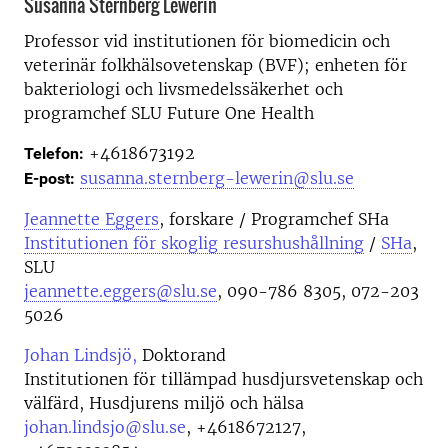
Susanna Sternberg Lewerin
Professor vid i
nstitutionen för biomedicin och
veterinär folkhälsovetenskap (BVF); enheten för
bakteriologi och livsmedelssäkerhet och
programchef SLU Future One Health
+4618673192
Telefon:
susanna.sternberg-lewerin@slu.se
E-post:
Jeannette Eggers
, forskare / Programchef SHa
Institutionen för skoglig resurshushållning
/
SHa
,
SLU
jeannette.eggers@slu.se
, 090-786 8305, 072-203
5026
Johan Lindsjö,
Doktorand
Institutionen för tillämpad husdjursvetenskap och
välfärd, Husdjurens miljö och hälsa
johan.lindsjo@slu.se
,
+4618672127,