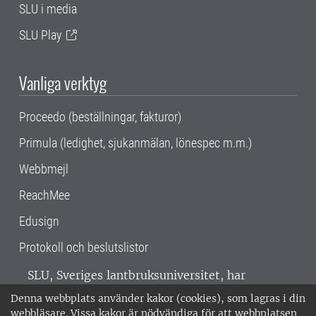
SLU i media
SLU Play
Vanliga verktyg
Proceedo (beställningar, fakturor)
Primula (ledighet, sjukanmälan, lönespec m.m.)
Webbmejl
ReachMee
Edusign
Protokoll och beslutslistor
SLU, Sveriges lantbruksuniversitet, har
verksamhet över hela Sverige. Huvudorter är
Denna webbplats använder kakor (cookies), som lagras i din
Alnarp, Uppsala och Umeå.
SLU är
webbläsare. Vissa kakor är nödvändiga för att webbplatsen