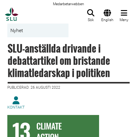
Medarbetarwebben
Till startsida
Sök
English
Meny
Nyhet
SLU-anställda drivande i
debattartikel om bristande
klimatledarskap i politiken
PUBLICERAD: 26 AUGUSTI 2022
KONTAKT