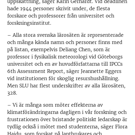
uppskattning, säger Karin Gerhardt. Vid deadlinen
hade 1944 personer skrivit under, de flesta
forskare och professorer från universitet och
forskningsinstitut.
– Alla stora svenska lärosäten är representerade
och många kända namn och personer finns med
på listan, exempelvis Deliang Chen, som är
professor i fysikalisk meteorologi vid Göteborgs
universitet och en av huvudförfattarna till IPCCs
6th Assessment Report, säger Jeannette Eggers
vid institutionen för skoglig resurshushållning.
Men SLU har flest underskrifter av alla lärosäten,
328.
– Vi är många som möter effekterna av
klimatförändringarna dagligen i vår forskning och
frustrationen över bristande politiskt ledarskap är
tydlig också i mötet med studenterna, säger Flora
Hajdu, som forskat på lantbrukares och