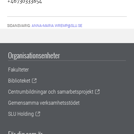
+46730333854
SIDANSVARIG:
ANNA-MARIA.WREMP@SLU.SE
Organisationsenheter
Fakulteter
Biblioteket
Centrumbildningar och samarbetsprojekt
Gemensamma verksamhetsstödet
SLU Holding