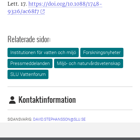
Lett. 17.
https://doi.org/10.1088/1748-
9326/ac68f7
Relaterade sidor:
Institutionen för vatten och miljö
Forskningsnyheter
Pressmeddelanden
Miljö- och naturvårdsvetenskap
SLU Vattenforum
Kontaktinformation
SIDANSVARIG:
DAVID.STEPHANSSON@SLU.SE