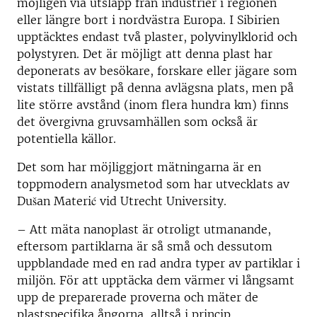
möjligen via utsläpp från industrier i regionen
eller längre bort i nordvästra Europa. I Sibirien
upptäcktes endast två plaster, polyvinylklorid och
polystyren. Det är möjligt att denna plast har
deponerats av besökare, forskare eller jägare som
vistats tillfälligt på denna avlägsna plats, men på
lite större avstånd (inom flera hundra km) finns
det övergivna gruvsamhällen som också är
potentiella källor.
Det som har möjliggjort mätningarna är en
toppmodern analysmetod som har utvecklats av
Dušan Materić vid Utrecht University.
– Att mäta nanoplast är otroligt utmanande,
eftersom partiklarna är så små och dessutom
uppblandade med en rad andra typer av partiklar i
miljön. För att upptäcka dem värmer vi långsamt
upp de preparerade proverna och mäter de
plastspecifika ångorna, alltså i princip