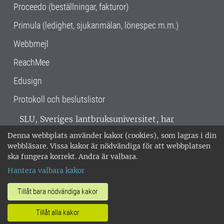
Proceedo (beställningar, fakturor)
Primula (ledighet, sjukanmälan, lönespec m.m.)
Webbmejl
ReachMee
Edusign
Protokoll och beslutslistor
SLU, Sveriges lantbruksuniversitet, har
verksamhet över hela Sverige. Huvudorter är
Denna webbplats använder kakor (cookies), som lagras i din
Alnarp, Uppsala och Umeå.
SLU är
webbläsare. Vissa kakor är nödvändiga för att webbplatsen
miljöcertifierat enligt ISO 14001. •
Telefon:
ska fungera korrekt. Andra är valbara.
018-67 10 00 • Org nr: 202100-2817 •
Om
Hantera valbara kakor
medarbetarwebben
•
SLU:s fakturaadress
•
Om SLU:s webbplatser
•
Vid KRIS
Tillåt bara nödvändiga kakor
•
Hantera kakor
•
Behandling av
Tillåt alla kakor
personuppgifter