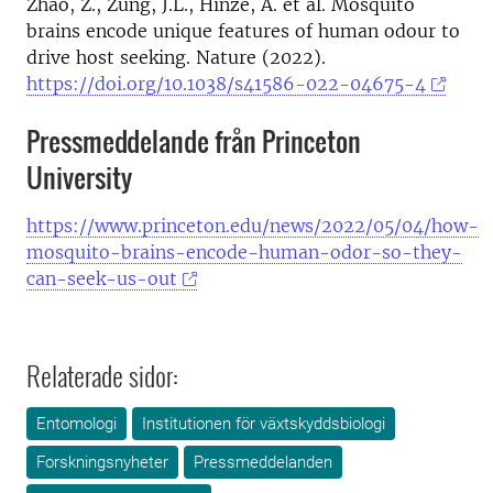
Zhao, Z., Zung, J.L., Hinze, A. et al. Mosquito
brains encode unique features of human odour to
drive host seeking. Nature (2022).
https://doi.org/10.1038/s41586-022-04675-4
Pressmeddelande från Princeton
University
https://www.princeton.edu/news/2022/05/04/how-
mosquito-brains-encode-human-odor-so-they-
can-seek-us-out
Relaterade sidor:
Entomologi
Institutionen för växtskyddsbiologi
Forskningsnyheter
Pressmeddelanden