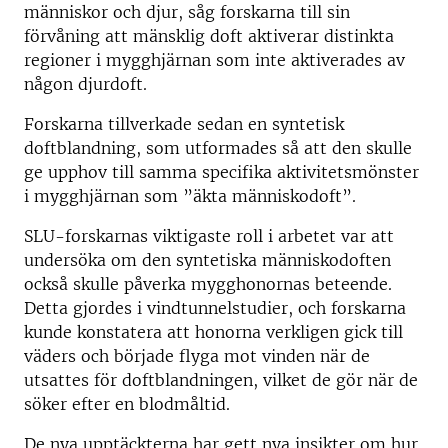
människor och djur, såg forskarna till sin
förvåning att mänsklig doft aktiverar distinkta
regioner i mygghjärnan som inte aktiverades av
någon djurdoft.
Forskarna tillverkade sedan en syntetisk
doftblandning, som utformades så att den skulle
ge upphov till samma specifika aktivitetsmönster
i mygghjärnan som ”äkta människodoft”.
SLU-forskarnas viktigaste roll i arbetet var att
undersöka om den syntetiska människodoften
också skulle påverka mygghonornas beteende.
Detta gjordes i vindtunnelstudier, och forskarna
kunde konstatera att honorna verkligen gick till
väders och började flyga mot vinden när de
utsattes för doftblandningen, vilket de gör när de
söker efter en blodmåltid.
De nya upptäckterna har gett nya insikter om hur