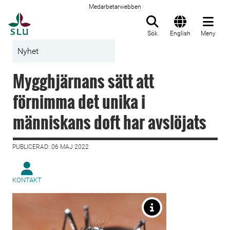
Medarbetarwebben
Till startsida
Sök
English
Meny
Nyhet
Mygghjärnans sätt att
förnimma det unika i
människans doft har avslöjats
PUBLICERAD: 06 MAJ 2022
KONTAKT