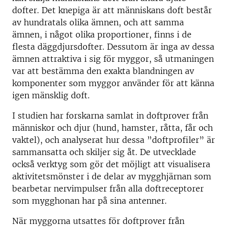
dofter. Det knepiga är att människans doft består
av hundratals olika ämnen, och att samma
ämnen, i något olika proportioner, finns i de
flesta däggdjursdofter. Dessutom är inga av dessa
ämnen attraktiva i sig för myggor, så utmaningen
var att bestämma den exakta blandningen av
komponenter som myggor använder för att känna
igen mänsklig doft.
I studien har forskarna samlat in doftprover från
människor och djur (hund, hamster, råtta, får och
vaktel), och analyserat hur dessa ”doftprofiler” är
sammansatta och skiljer sig åt. De utvecklade
också verktyg som gör det möjligt att visualisera
aktivitetsmönster i de delar av mygghjärnan som
bearbetar nervimpulser från alla doftreceptorer
som mygghonan har på sina antenner.
När myggorna utsattes för doftprover från