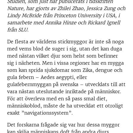
Studien, som just har publicerats i tidskriften
Nature, har gjorts av Zhilei Zhao, Jessica Zung och
Lindy McBride från Princeton University i USA, i
samarbete med Annika Hinze och Rickard Ignell
från SLU.
De flesta av världens stickmyggor är inte så noga
med vems blod de suger i sig, utan det kan duga
med nästan vilket djur som helst som befinner
sig i närheten. Men i vissa regioner har en mygga
som kan sprida sjukdomar som Zika, dengue och
gula febern – Aedes aegypti, eller
gulafebernmyggan på svenska – utvecklats till att
vara nästan uteslutande inriktade på människor.
För att överleva med en så pass smal diet,
människoblod, måste de ha utvecklat ett otroligt
exakt ”navigationssystem”.
Det forskarna frågade sig var hur dessa myggor
kan skilja människans doft från andra djurs