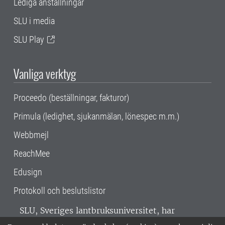
Lediga anställningar
SLU i media
SLU Play
Vanliga verktyg
Proceedo (beställningar, fakturor)
Primula (ledighet, sjukanmälan, lönespec m.m.)
Webbmejl
ReachMee
Edusign
Protokoll och beslutslistor
SLU, Sveriges lantbruksuniversitet, har
verksamhet över hela Sverige. Huvudorter är