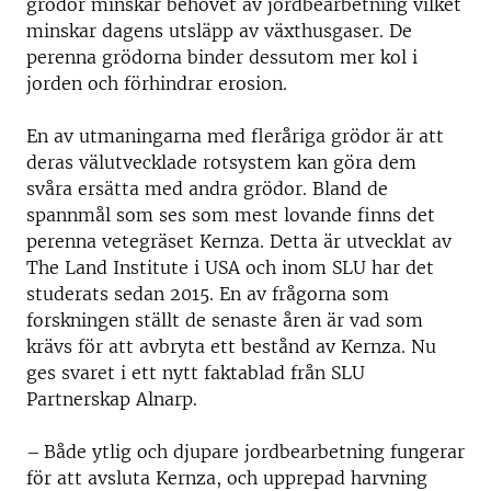
grödor minskar behovet av jordbearbetning vilket
minskar dagens utsläpp av växthusgaser. De
perenna grödorna binder dessutom mer kol i
jorden och förhindrar erosion.
En av utmaningarna med fleråriga grödor är att
deras välutvecklade rotsystem kan göra dem
svåra ersätta med andra grödor. Bland de
spannmål som ses som mest lovande finns det
perenna vetegräset Kernza. Detta är utvecklat av
The Land Institute i USA och inom SLU har det
studerats sedan 2015. En av frågorna som
forskningen ställt de senaste åren är vad som
krävs för att avbryta ett bestånd av Kernza. Nu
ges svaret i ett nytt faktablad från SLU
Partnerskap Alnarp.
– Både ytlig och djupare jordbearbetning fungerar
för att avsluta Kernza, och upprepad harvning