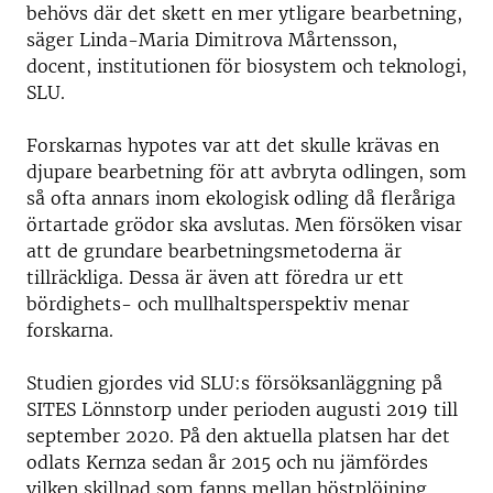
behövs där det skett en mer ytligare bearbetning,
säger Linda-Maria Dimitrova Mårtensson,
docent, institutionen för biosystem och teknologi,
SLU.
Forskarnas hypotes var att det skulle krävas en
djupare bearbetning för att avbryta odlingen, som
så ofta annars inom ekologisk odling då fleråriga
örtartade grödor ska avslutas. Men försöken visar
att de grundare bearbetningsmetoderna är
tillräckliga. Dessa är även att föredra ur ett
bördighets- och mullhaltsperspektiv menar
forskarna.
Studien gjordes vid SLU:s försöksanläggning på
SITES Lönnstorp under perioden augusti 2019 till
september 2020. På den aktuella platsen har det
odlats Kernza sedan år 2015 och nu jämfördes
vilken skillnad som fanns mellan höstplöjning,