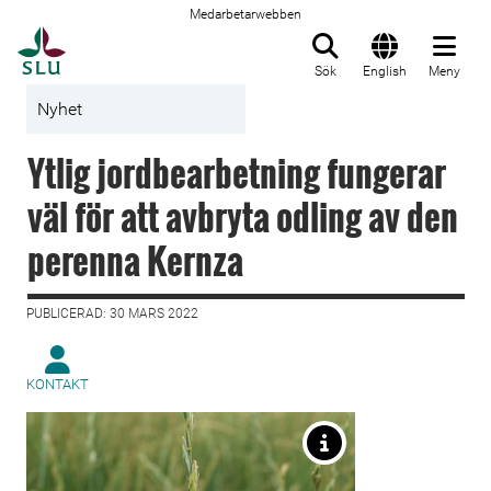
Medarbetarwebben
Till startsida
Sök
English
Meny
Nyhet
Ytlig jordbearbetning fungerar
väl för att avbryta odling av den
perenna Kernza
PUBLICERAD: 30 MARS 2022
KONTAKT