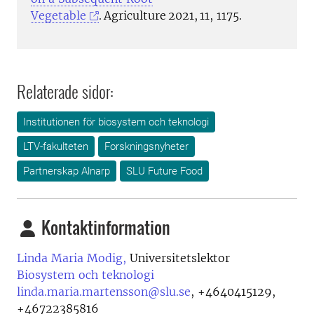
Vegetable
. Agriculture 2021, 11, 1175.
Relaterade sidor:
Institutionen för biosystem och teknologi
LTV-fakulteten
Forskningsnyheter
Partnerskap Alnarp
SLU Future Food
Kontaktinformation
Linda Maria Modig,
Universitetslektor
Biosystem och teknologi
linda.maria.martensson@slu.se
,
+4640415129,
+46722385816