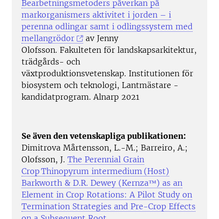
Bearbetningsmetoders påverkan på
markorganismers aktivitet i jorden – i
perenna odlingar samt i odlingssystem med
mellangrödor
av Jenny
Olofsson. Fakulteten för landskapsarkitektur,
trädgårds- och
växtproduktionsvetenskap. Institutionen för
biosystem och teknologi, Lantmästare -
kandidatprogram. Alnarp 2021
Se även den vetenskapliga publikationen:
Dimitrova Mårtensson, L.-M.; Barreiro, A.;
Olofsson, J.
The Perennial Grain
Crop Thinopyrum intermedium (Host)
Barkworth & D.R. Dewey (Kernza™) as an
Element in Crop Rotations: A Pilot Study on
Termination Strategies and Pre-Crop Effects
on a Subsequent Root