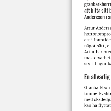
granbarkborr
att hitta sitt 
Andersson i s
Artur Anders
hortonomprog
att i framtid
något sätt, e
Artur har prec
mastersarbet
styltfllugor 
En allvarli
Granbarkborr
timmerkvalite
med skadedju
kan ha flyttat