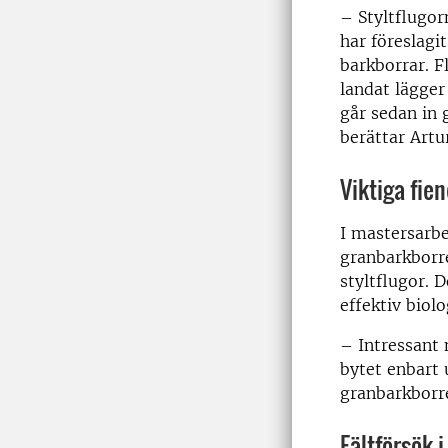
– Styltflugor
har föreslagi
barkborrar. F
landat lägger
går sedan in 
berättar Artu
Viktiga fie
I mastersarbet
granbarkborre
styltflugor. 
effektiv biol
– Intressant 
bytet enbart 
granbarkborr
Fältförsök 