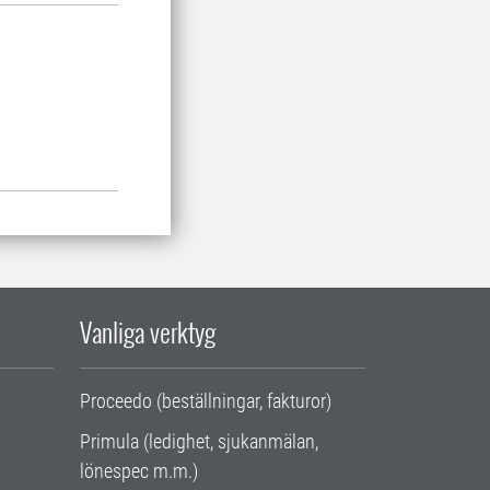
Vanliga verktyg
Proceedo (beställningar, fakturor)
Primula (ledighet, sjukanmälan,
lönespec m.m.)