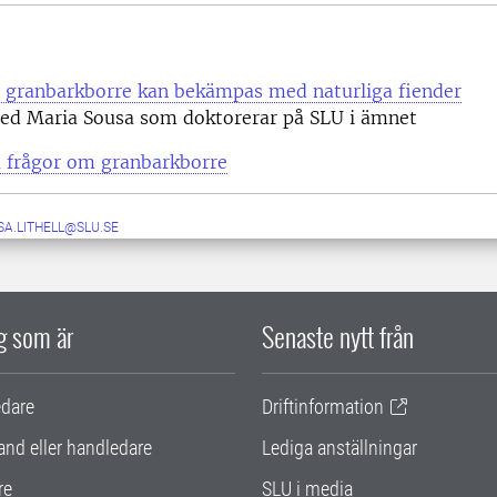
 granbarkborre kan bekämpas med naturliga fiender
med Maria Sousa som doktorerar på SLU i ämnet
å frågor om granbarkborre
SA.LITHELL@SLU.SE
ig som är
Senaste nytt från
edare
Driftinformation
and eller handledare
Lediga anställningar
re
SLU i media