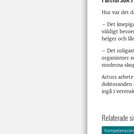
Hur var det d
– Det knepiga
väldigt beroe
helger och lå
– Det roligas
organismer so
moderna skog
Arturs arbete
doktoranden M
ingå i vetensk
Relaterade si
Kompetenscent