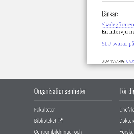
Länkar:
Skadegöraren
En intervju 
SLU svarar p
SIDANSVARIG:
CAJ
Organisationsenheter
För d
Fakulteter
Chef/l
Biblioteket
Doktor
Centrumbildningar och
Forska