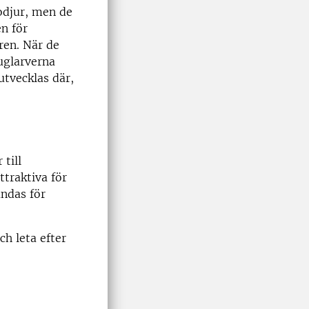
todjur, men de
n för
ren. När de
luglarverna
utvecklas där,
 till
traktiva för
ändas för
ch leta efter