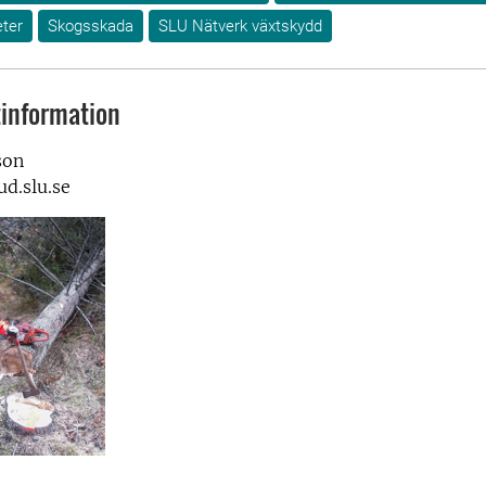
ter
Skogsskada
SLU Nätverk växtskydd
information
son
d.slu.se