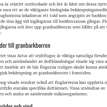
na är relativt outforskade och lite är känt om dessa nyt
ts vara ett av de viktigaste biologiska bekämpningsmedle
lughonorna lokaliserar ett träd som angripits av barkbor
 de sina ägg vid ingångarna till barkborrarnas gångar. F
gångarna och äter upp granbarkborrar som håller på att 
r.
nder till granbarkborren
et visar Artur att styltflugor är viktiga naturliga fiender
n och användandet av doftblandningar visade sig vara at
Det innebär att de här flugorna troligen skulle kunna anv
ogisk bekämpning av granbarkborren i framtiden.
nog visade resultat också att fluglarverna kan uppfatta o
utifrån enstaka specifika doftämnen. Vissa utsöndras av
en och andra av samlevande mikroorganismer.
i väder och vind