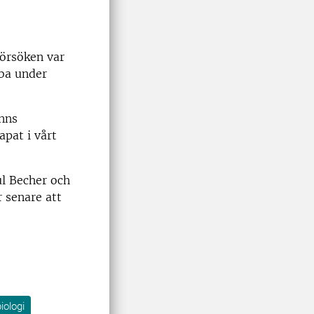
Försöken var
bba under
inns
pat i vårt
ul Becher och
 senare att
iologi