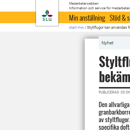
Medarbetarwebben
Information och service för medarbetar
Till startsida
Min anställning
Stöd & s
start mw
/
Styltflugor kan användas 
Nyhet
Styltf
bekäm
PUBLICERAD: 03 O
Den allvarlig
granbarkborr
av styltflugo
specifika dof