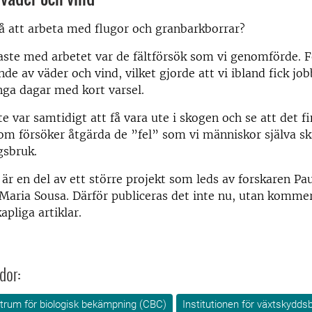
å att arbeta med flugor och granbarkborrar?
ste med arbetet var de fältförsök som vi genomförde. 
nde av väder och vind, vilket gjorde att vi ibland fick jo
nga dagar med kort varsel.
te var samtidigt att få vara ute i skogen och se att det f
m försöker åtgärda de ”fel” som vi människor själva ska
sbruk.
 är en del av ett större projekt som leds av forskaren Pa
aria Sousa. Därför publiceras det inte nu, utan kommer
apliga artiklar.
dor:
rum för biologisk bekämpning (CBC)
Institutionen för växtskyddsb