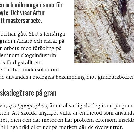
en och mikroorganismer för
byte. Det visar Artur
itt mastersarbete.
son har gått SLU:s femåriga
ram i Alnarp och siktar på
en arbeta med förädling på
ller inom skogsindustrin.
is färdigställt ett
e där han undersöker om
kan användas i biologisk bekämpning mot granbarkborren
g skadegörare på gran
en
, Ips typographus
, är en allvarlig skadegörare på gra
ten. Att skörda angripet virke är en metod som används 
ret, men den här metoden har problem eftersom insekt
 till nya träd eller ner på marken där de övervintrar.