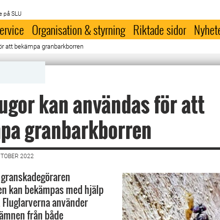
e på SLU
ervice
Organisation & styrning
Riktade sidor
Nyhet
för att bekämpa granbarkborren
lugor kan användas för att
pa granbarkborren
KTOBER 2022
a granskadegöraren
en kan bekämpas med hjälp
r. Fluglarverna använder
tämnen från både