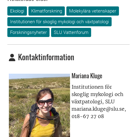
Ekologi
Klimatforskning
Molekylära vetenskaper
Institutionen för skoglig mykologi och växtpatologi
Forskningsnyheter
SLU Vattenforum
Kontaktinformation
Mariana Kluge
Institutionen för
skoglig mykologi och
växtpatologi, SLU
mariana.kluge@slu.se,
018-67 27 08