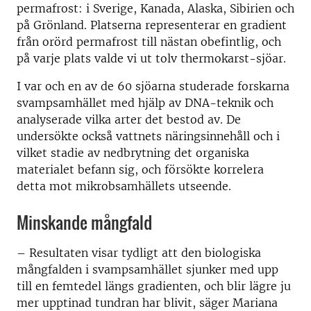
permafrost: i Sverige, Kanada, Alaska, Sibirien och
på Grönland. Platserna representerar en gradient
från orörd permafrost till nästan obefintlig, och
på varje plats valde vi ut tolv thermokarst-sjöar.
I var och en av de 60 sjöarna studerade forskarna
svampsamhället med hjälp av DNA-teknik och
analyserade vilka arter det bestod av. De
undersökte också vattnets näringsinnehåll och i
vilket stadie av nedbrytning det organiska
materialet befann sig, och försökte korrelera
detta mot mikrobsamhällets utseende.
Minskande mångfald
– Resultaten visar tydligt att den biologiska
mångfalden i svampsamhället sjunker med upp
till en femtedel längs gradienten, och blir lägre ju
mer upptinad tundran har blivit, säger Mariana