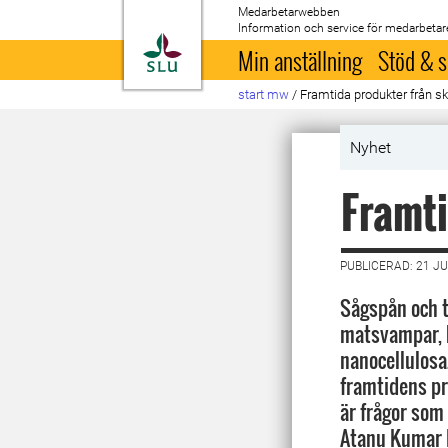
Medarbetarwebben
Information och service för medarbetar
Till startsida
Min anställning
Stöd & s
start mw
/
Framtida produkter från s
Nyhet
Framti
PUBLICERAD: 21 JU
Sågspån och t
matsvampar, 
nanocellulosa.
framtidens pr
är frågor som
Atanu Kumar 