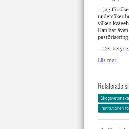
– Jag försöke
undersöker hu
vilken kväveh
Han har även 
pastörisering
– Det betyder
Läs mer
Relaterade si
Skogsvetensk
Institutionen 