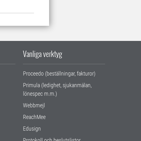
Vanliga verktyg
Proceedo (beställningar, fakturor)
Primula (ledighet, sjukanmälan,
lönespec m.m.)
Webbmejl
ReachMee
Edusign
Protokoll och beslutslistor