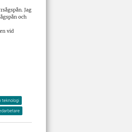
rrsågspån. Jag
rsågspån och
en vid
h teknologi
edarbetare