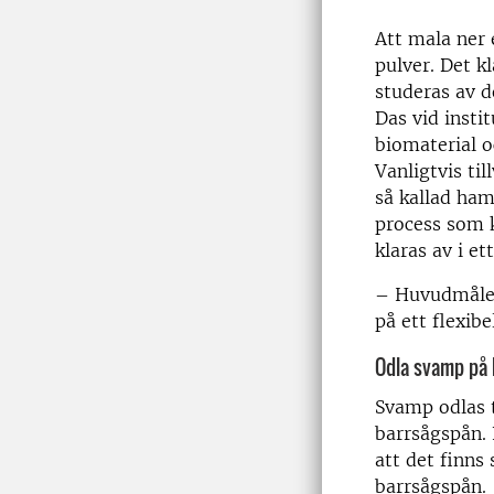
Att mala ner e
pulver. Det k
studeras av 
Das vid insti
biomaterial o
Vanligtvis til
så kallad ha
process som k
klaras av i ett
– Huvudmålet 
på ett flexib
Odla svamp på 
Svamp odlas t
barrsågspån. 
att det finns
barrsågspån.