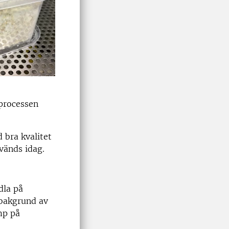
 processen
 bra kvalitet
vänds idag.
dla på
 bakgrund av
mp på