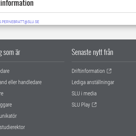
information
S.PERNEBRATT@SLU.SE
ig som är
Senaste nytt från
edare
Driftinformation
and eller handledare
Lediga anställningar
re
SLU i media
ggare
SLU Play
nikatör
studierektor