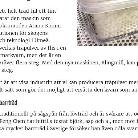
tt helt träd till ett fint
larar den maskin som
doktoranden Atanu Kumar
tutionen för skogens
ch teknologi i Umeå.
lverkas träpulver av flis i en
mmarkvarn, men det är en
räver flera steg. Med den nya maskinen, Klingmill, kan
 steg.
är att visa industrin att vi kan producera träpulver med
elt sätt som gör det möjligt att ersätta den kvarn som an
barrträd
raditionellt på sågspån från lövträd och är svårare att o
Feng Chen har hittills testat björk, asp och al, men mot
 så mycket barrträd i Sverige försöker han även odla sva