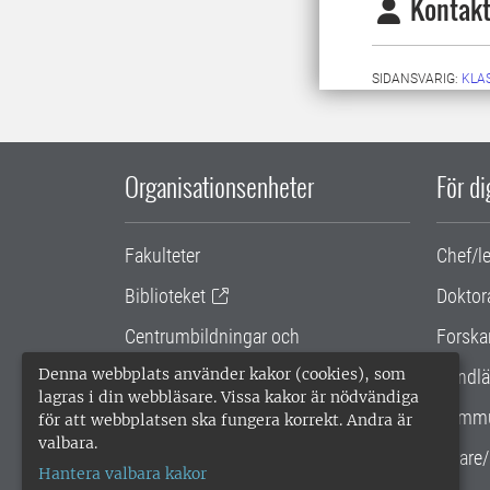
Kontakt
SIDANSVARIG:
KLA
Organisationsenheter
För d
Fakulteter
Chef/l
Biblioteket
Doktor
Centrumbildningar och
Forska
samarbetsprojekt
Denna webbplats använder kakor (cookies), som
Handlä
lagras i din webbläsare. Vissa kakor är nödvändiga
Gemensamma verksamhetsstödet
Kommu
för att webbplatsen ska fungera korrekt. Andra är
valbara.
SLU Holding
Lärare/
Hantera valbara kakor