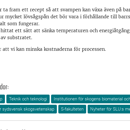
r ta fram ett recept så att svampen kan växa även på ba
r mycket lövsågspån det bör vara i förhållande till bar
alt som fungerar.
hittat ett sätt att sänka temperaturen och energiåtgång
 av substratet.
 att vi kan minska kostnaderna för processen.
dor:
ap
Teknik och teknologi
Institutionen för skogens biomaterial oc
för sydsvensk skogsvetenskap
S-fakulteten
Nyheter för SLU:s m