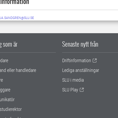
information
JA.SANDGREN@SLU.SE
ig som är
Senaste nytt från
edare
Driftinformation
and eller handledare
Lediga anställningar
re
SLU i media
ggare
SLU Play
nikatör
studierektor