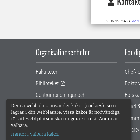
Kontakt
SIDANSVARIG:
VAN
Organisationsenheter
För d
Fakulteter
Chef/l
Biblioteket
Doktor
Centrumbildningar och
Forska
samarbetsprojekt
Denna webbplats använder kakor (cookies), som
Handlä
lagras i din webbläsare. Vissa kakor är nödvändiga
Gemensamma verksamhetsstödet
Kommu
för att webbplatsen ska fungera korrekt. Andra är
valbara.
SLU Holding
Lärare/
Hantera valbara kakor