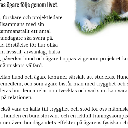
as ägare följs genom livet.
 forskare och projektledare
tillsammans med sin
sammanställt ett antal
hundägare ska svara på.
 förståelse för hur olika
m livsstil, arvsanlag, hälsa
, påverkar hund och ägare hoppas vi genom projektet ku
människors välfärd.
llan hund och ägare kommer särskilt att studeras. Hund
jemedlem, och som ägare bistår man med trygghet och s
deras hur denna relation utvecklas och vad som kan var
 på relationen.
kså vara en källa till trygghet och stöd för oss människ
 i hunden en bundsförvant och en lekfull träningskompi
mmer även hundägandets effekter på ägarens fysiska och