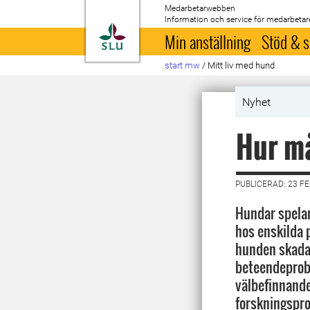
Medarbetarwebben
Information och service för medarbetar
Till startsida
Min anställning
Stöd & s
start mw
/
Mitt liv med hund
Nyhet
Hur må
PUBLICERAD: 23 F
Hundar spelar 
hos enskilda 
hunden skadas
beteendeprob
välbefinnande
forskningspro