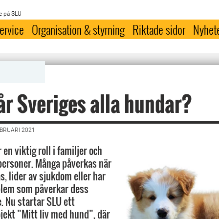
e på SLU
ervice
Organisation & styrning
Riktade sidor
Nyhet
r Sveriges alla hundar?
EBRUARI 2021
en viktig roll i familjer och
personer. Många påverkas när
, lider av sjukdom eller har
lem som påverkar dess
. Nu startar SLU ett
jekt ”Mitt liv med hund”, där