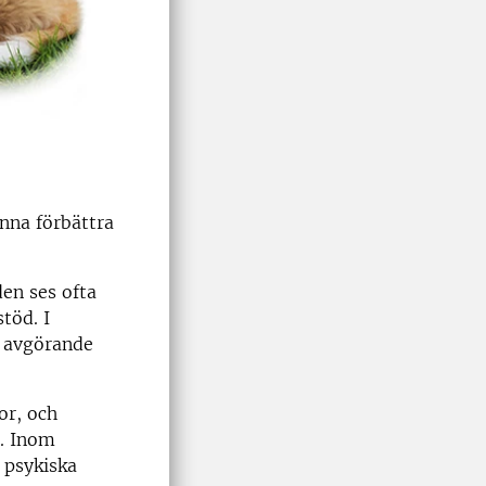
nna förbättra
en ses ofta
töd. I
a avgörande
or, och
s. Inom
 psykiska