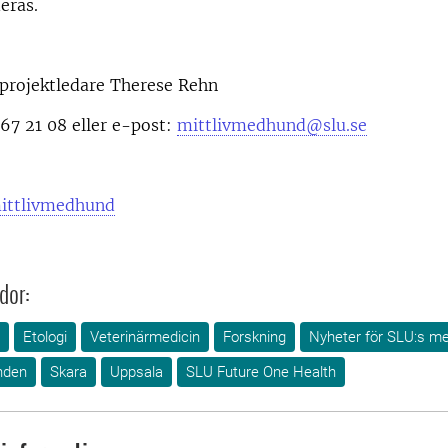
eras.
 projektledare Therese Rehn
67 21 08 eller e-post:
mittlivmedhund@slu.se
ittlivmedhund
dor:
Etologi
Veterinärmedicin
Forskning
Nyheter för SLU:s m
nden
Skara
Uppsala
SLU Future One Health