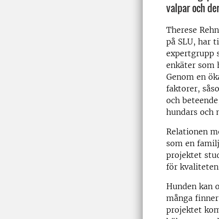
valpar och der
Therese Rehn,
på SLU, har 
expertgrupp 
enkäter som 
Genom en ökad
faktorer, såso
och beteende
hundars och 
Relationen me
som en famil
projektet stu
för kvaliteten
Hunden kan oc
många finner
projektet ko