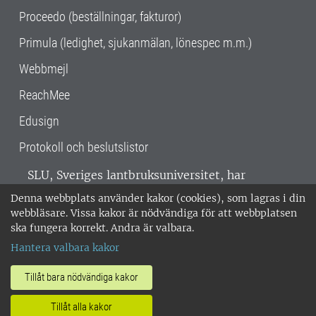
Proceedo (beställningar, fakturor)
Primula (ledighet, sjukanmälan, lönespec m.m.)
Webbmejl
ReachMee
Edusign
Protokoll och beslutslistor
SLU, Sveriges lantbruksuniversitet, har
verksamhet över hela Sverige. Huvudorter är
Denna webbplats använder kakor (cookies), som lagras i din
Alnarp, Uppsala och Umeå.
SLU är
webbläsare. Vissa kakor är nödvändiga för att webbplatsen
miljöcertifierat enligt ISO 14001. •
Telefon:
ska fungera korrekt. Andra är valbara.
018-67 10 00 • Org nr: 202100-2817 •
Om
Hantera valbara kakor
medarbetarwebben
•
SLU:s fakturaadress
•
Om SLU:s webbplatser
•
Vid KRIS
Tillåt bara nödvändiga kakor
•
Hantera kakor
•
Behandling av
Tillåt alla kakor
personuppgifter