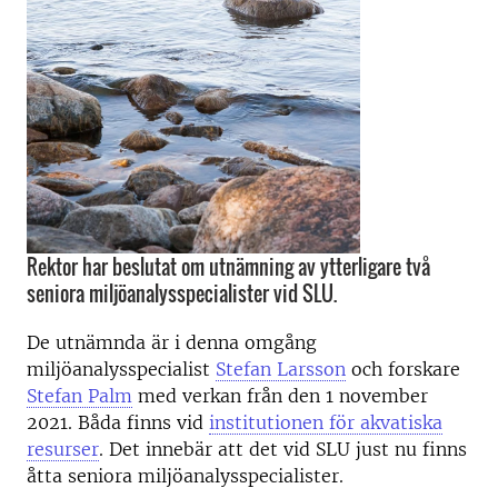
Rektor har beslutat om utnämning av ytterligare två
seniora miljöanalysspecialister vid SLU.
De utnämnda är i denna omgång
miljöanalysspecialist
Stefan Larsson
och forskare
Stefan Palm
med verkan från den 1 november
2021. Båda finns vid
institutionen för akvatiska
resurser
. Det innebär att det vid SLU just nu finns
åtta seniora miljöanalysspecialister.