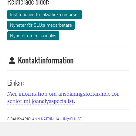
Relaterade sidor:
Institutionen för akvatiska resurser
Nyheter för SLU:s medarbetare
Nyheter om miljöanalys
Kontaktinformation
Länkar:
Mer information om ansökningsförfarande för
senior miljöanalysspecialist
.
SIDANSVARIG:
ANN-KATRIN.HALLIN@SLU.SE