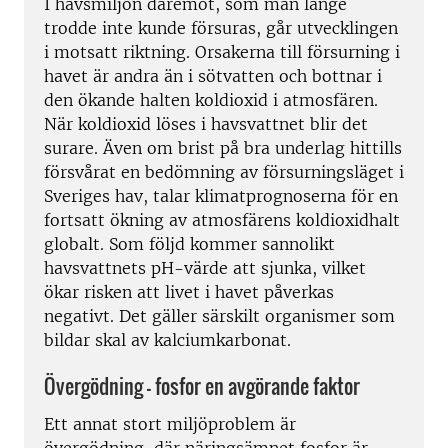
I havsmiljön däremot, som man länge
trodde inte kunde försuras, går utvecklingen
i motsatt riktning. Orsakerna till försurning i
havet är andra än i sötvatten och bottnar i
den ökande halten koldioxid i atmosfären.
När koldioxid löses i havsvattnet blir det
surare. Även om brist på bra underlag hittills
försvårat en bedömning av försurningsläget i
Sveriges hav, talar klimatprognoserna för en
fortsatt ökning av atmosfärens koldioxidhalt
globalt. Som följd kommer sannolikt
havsvattnets pH-värde att sjunka, vilket
ökar risken att livet i havet påverkas
negativt. Det gäller särskilt organismer som
bildar skal av kalciumkarbonat.
Övergödning - fosfor en avgörande faktor
Ett annat stort miljöproblem är