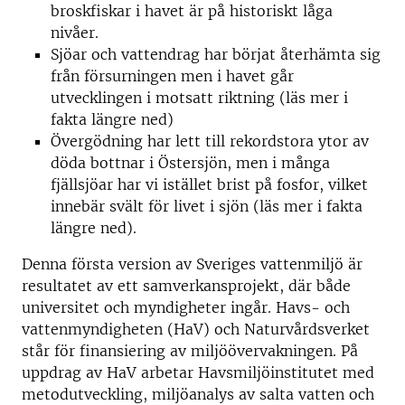
broskfiskar i havet är på historiskt låga
nivåer.
Sjöar och vattendrag har börjat återhämta sig
från försurningen men i havet går
utvecklingen i motsatt riktning (läs mer i
fakta längre ned)
Övergödning har lett till rekordstora ytor av
döda bottnar i Östersjön, men i många
fjällsjöar har vi istället brist på fosfor, vilket
innebär svält för livet i sjön (läs mer i fakta
längre ned).
Denna första version av Sveriges vattenmiljö är
resultatet av ett samverkansprojekt, där både
universitet och myndigheter ingår. Havs- och
vattenmyndigheten (HaV) och Naturvårdsverket
står för finansiering av miljöövervakningen. På
uppdrag av HaV arbetar Havsmiljöinstitutet med
metodutveckling, miljöanalys av salta vatten och