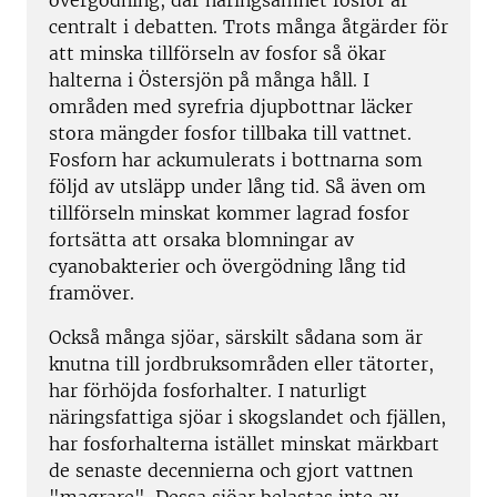
övergödning, där näringsämnet fosfor är
centralt i debatten. Trots många åtgärder för
att minska tillförseln av fosfor så ökar
halterna i Östersjön på många håll. I
områden med syrefria djupbottnar läcker
stora mängder fosfor tillbaka till vattnet.
Fosforn har ackumulerats i bottnarna som
följd av utsläpp under lång tid. Så även om
tillförseln minskat kommer lagrad fosfor
fortsätta att orsaka blomningar av
cyanobakterier och övergödning lång tid
framöver.
Också många sjöar, särskilt sådana som är
knutna till jordbruksområden eller tätorter,
har förhöjda fosforhalter. I naturligt
näringsfattiga sjöar i skogslandet och fjällen,
har fosforhalterna istället minskat märkbart
de senaste decennierna och gjort vattnen