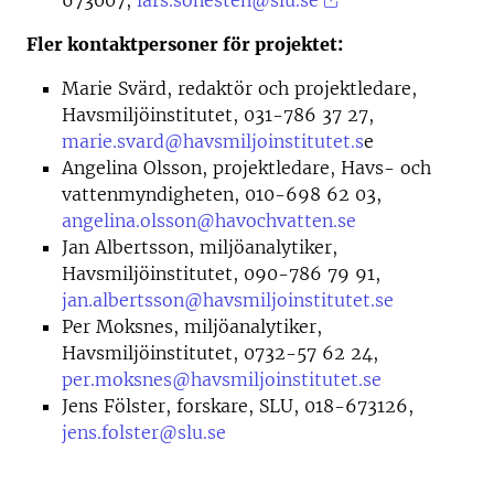
673007,
lars.sonesten@slu.se
Fler kontaktpersoner för projektet:
Marie Svärd, redaktör och projektledare,
Havsmiljöinstitutet, 031-786 37 27,
marie.svard@havsmiljoinstitutet.s
e
Angelina Olsson, projektledare, Havs- och
vattenmyndigheten, 010-698 62 03,
angelina.olsson@havochvatten.se
Jan Albertsson, miljöanalytiker,
Havsmiljöinstitutet, 090-786 79 91,
jan.albertsson@havsmiljoinstitutet.se
Per Moksnes, miljöanalytiker,
Havsmiljöinstitutet, 0732-57 62 24,
per.moksnes@havsmiljoinstitutet.se
Jens Fölster, forskare, SLU, 018-673126,
jens.folster@slu.se