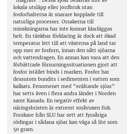
"magrare". Dessa sjöar belastas inte av
lokala utsläpp eller jordbruk utan
fosforhalterna är snarare kopplade till
naturliga processer. Orsakerna till
minskningarna har inte kunnat klarläggas
helt. En tänkbar förklaring är dock att ökad
temperatur lett till att växterna på land tar
upp mer av fosforn, innan den nått sjöarna
och vattendragen. En annan kan vara att den
förbättrade försurningssituationen gjort att
fosfor istället binds i marken. Fosfor har
dessutom bundits i sedimenten i vatten som
kalkats. Fenomenet med "svältande sjöar"
har setts även i flera andra länder i Norden
samt Kanada. En negativ effekt av
näringsbristen är extremt småvuxen fisk.
Forskare från SLU har sett att fyraåriga
rödingar i sådana sjöar kan väga så lite som
50 gram.