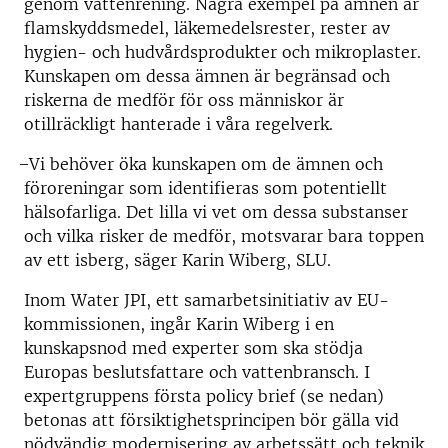
genom vattenrening. Några exempel på ämnen är
flamskyddsmedel, läkemedelsrester, rester av
hygien- och hudvårdsprodukter och mikroplaster.
Kunskapen om dessa ämnen är begränsad och
riskerna de medför för oss människor är
otillräckligt hanterade i våra regelverk.
̶ Vi behöver öka kunskapen om de ämnen och
föroreningar som identifieras som potentiellt
hälsofarliga. Det lilla vi vet om dessa substanser
och vilka risker de medför, motsvarar bara toppen
av ett isberg, säger Karin Wiberg, SLU.
Inom Water JPI, ett samarbetsinitiativ av EU-
kommissionen, ingår Karin Wiberg i en
kunskapsnod med experter som ska stödja
Europas beslutsfattare och vattenbransch. I
expertgruppens första policy brief (se nedan)
betonas att försiktighetsprincipen bör gälla vid
nödvändig modernisering av arbetssätt och teknik