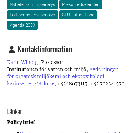
Nyheter om miljöanalys
Pressmeddelanden
Fortlöpande miljöanalys
SLU Future Food
Agenda 2030
Kontaktinformation
Karin Wiberg,
Professor
Institutionen för vatten och miljö,
Avdelningen
för organisk miljökemi och ekotoxikologi
karin.wiberg@slu.se
,
+4618673115, +46702341570
Länkar:
Policy brief