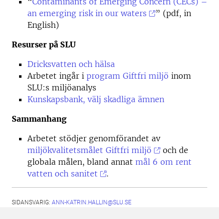
“
Contaminants of Emerging Concern (CECs) –
an emerging risk in our waters
” (pdf, in
English)
Resurser på SLU
Dricksvatten och hälsa
Arbetet ingår i
program Giftfri miljö
inom
SLU:s miljöanalys
Kunskapsbank, välj skadliga ämnen
Sammanhang
Arbetet stödjer genomförandet av
miljökvalitetsmålet Giftfri miljö
och de
globala målen, bland annat
mål 6 om rent
vatten och sanitet
.
SIDANSVARIG:
ANN-KATRIN.HALLIN@SLU.SE