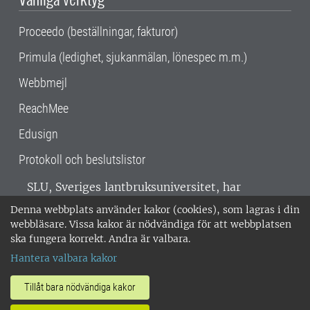
Proceedo (beställningar, fakturor)
Primula (ledighet, sjukanmälan, lönespec m.m.)
Webbmejl
ReachMee
Edusign
Protokoll och beslutslistor
SLU, Sveriges lantbruksuniversitet, har
verksamhet över hela Sverige. Huvudorter är
Denna webbplats använder kakor (cookies), som lagras i din
Alnarp, Uppsala och Umeå.
SLU är
webbläsare. Vissa kakor är nödvändiga för att webbplatsen
miljöcertifierat enligt ISO 14001. •
Telefon:
ska fungera korrekt. Andra är valbara.
018-67 10 00 • Org nr: 202100-2817 •
Om
Hantera valbara kakor
medarbetarwebben
•
SLU:s fakturaadress
•
Om SLU:s webbplatser
•
Vid KRIS
Tillåt bara nödvändiga kakor
•
Hantera kakor
•
Behandling av