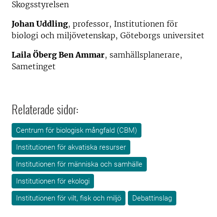
Skogsstyrelsen
Johan Uddling
, professor, Institutionen för
biologi och miljövetenskap, Göteborgs universitet
Laila Öberg Ben Ammar
, samhällsplanerare,
Sametinget
Relaterade sidor:
Centrum för biologisk mångfald (CBM)
Institutionen för akvatiska resurser
Institutionen för människa och samhälle
Institutionen för ekologi
Institutionen för vilt, fisk och miljö
Debattinslag