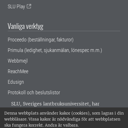
SLU Play
Vanliga verktyg
Proceedo (beställningar, fakturor)
Primula (ledighet, sjukanmälan, lönespec m.m.)
Webbmejl
ReachMee
Edusign
Protokoll och beslutslistor
SLU, Sveriges lantbruksuniversitet, har
verksamhet över hela Sverige. Huvudorter är
Denna webbplats använder kakor (cookies), som lagras i din
Alnarp, Uppsala och Umeå.
SLU är
webbläsare. Vissa kakor är nödvändiga för att webbplatsen
miljöcertifierat enligt ISO 14001. •
Telefon:
ska fungera korrekt. Andra är valbara.