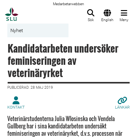
Medarbetarwebben
Till startsida
Sök
English
Meny
Nyhet
Kandidatarbeten undersöker
feminiseringen av
veterinäryrket
PUBLICERAD: 28 MAJ 2019
KONTAKT
LÄNKAR
Veterinärstudenterna Julia Wlosinska och Vendela
Gullberg har i sina kandidatarbeten undersökt
feminiseringen av veterinäryrket, d.v.s. processen när