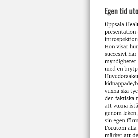
Egen tid ut
Uppsala Heal
presentation 
introspektion,
Hon visar hur
succesivt har
myndigheter o
med en brytpu
Huvudorsakern
kidnappade/bo
vuxna ska tyc
den faktiska 
att vuxna ist
genom leken, 
sin egen förm
Förutom alla 
märker att de