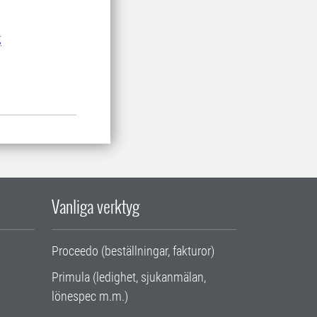
g
Vanliga verktyg
Proceedo (beställningar, fakturor)
Primula (ledighet, sjukanmälan,
lönespec m.m.)