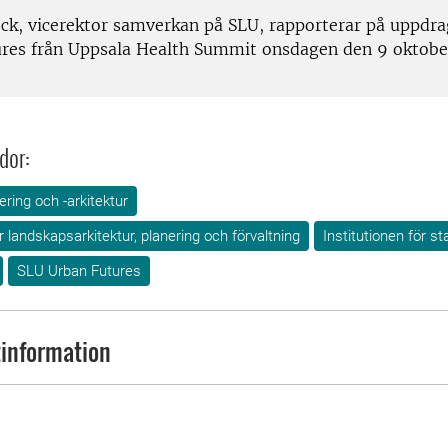
eck, vicerektor samverkan på SLU, rapporterar på uppdr
res från Uppsala Health Summit onsdagen den 9 oktobe
dor:
ring och -arkitektur
ör landskapsarkitektur, planering och förvaltning
Institutionen för s
SLU Urban Futures
information