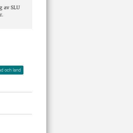
ag av SLU
r.
tad och land