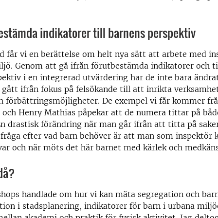
estämda indikatorer till barnens perspektiv
d får vi en berättelse om helt nya sätt att arbete med in
ljö. Genom att gå ifrån förutbestämda indikatorer och til
ektiv i en integrerad utvärdering har de inte bara ändrat
 gått ifrån fokus på felsökande till att inrikta verksamhe
h förbättringsmöjligheter. De exempel vi får kommer f
 och Henry Mathias påpekar att de numera tittar på båd
 drastisk förändring när man går ifrån att titta på sak
tt fråga efter vad barn behöver är att man som inspektör k
var och när möts det här barnet med kärlek och medkän
då?
hops handlade om hur vi kan mäta segregation och barn
ation i stadsplanering, indikatorer för barn i urbana milj
llan akademi och praktik för fysisk aktivitet. Jag deltog