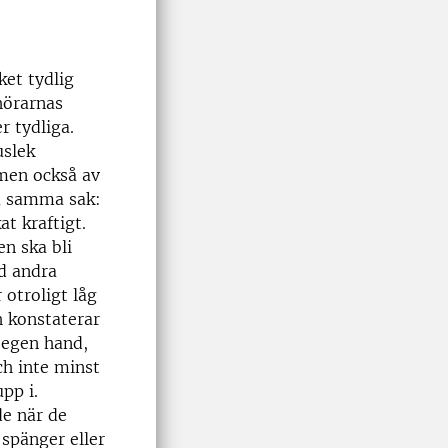
et tydlig
hörarnas
r tydliga.
uslek
 men också av
på samma sak:
t kraftigt.
en ska bli
ad andra
 otroligt låg
h konstaterar
å egen hand,
ch inte minst
pp i.
de när de
 spänger eller