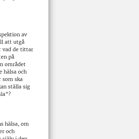
spektion av
l att utgå
 vad de tittar
ten på
rån området
e hälsa och
er som ska
an ställa sig
sla”?
s hälsa, om
öer och
 själv i den