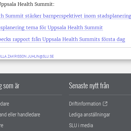
ppsala Health Summit:
th Summit stärker barnperspektivet inom stadsplanerin
dsplanering tema för Uppsala Health Summit
becks rapport från Uppsala Health Summits första dag
ILLA.ZAKRISSON.JUHLIN@SLU.SE
ig som är
Senaste nytt från
edare
Driftinformation
and eller handledare
Lediga anställningar
re
SLU i media