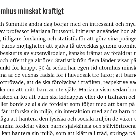
omhus minskat kraftigt
th Summits andra dag börjar med en intressant och myck
av professor Mariana Brussoni. Initierat använder hon å
 tidigare forskning och statistik för att göra sina poänge
 barns möjligheter att själva få utvecklas genom utomh
 beskurits av vuxenvärdelen, kanske främst av föräldrar
ch offentliga aktörer. Statistik från flera länder visar 
nkt för knappt 30 år sedan har egen tid utomhus minska
a är de vuxnas rädsla för i huvudsak tre faror; att barn
rtrövade, att de ska förolyckas i trafiken, respektive v
ka om att mitt barn är ute själv. Mariana visar sedan hur
risken är för att barn ska kidnappas eller dö i trafiken oc
ället borde se alla de fördelar som följer med att barn p
får utforska sin miljö, sin interaktion med andra barn o
åga att hantera den fysiska och sociala miljön de växer u
andra fördelar växer barns självkänsla och självförtroen
 kan hantera sin miljö, som att klättra i träd, springa på