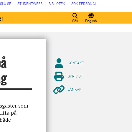
SLU.SE
STUDENTWEBB
BIBLIOTEK
SÖK PERSONAL
er
Sök
English
på
KONTAKT
ag
SKRIV UT
LÄNKAR
nsgäster som
titta på
 både