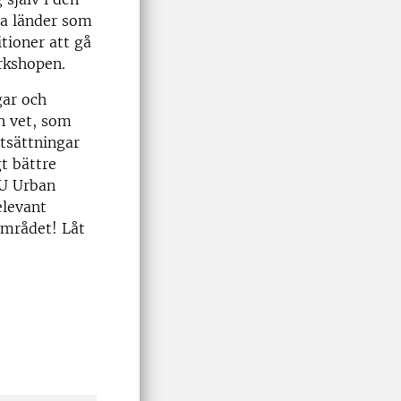
da länder som
tioner att gå
rkshopen.
gar och
an vet, som
utsättningar
t bättre
LU Urban
elevant
området! Låt