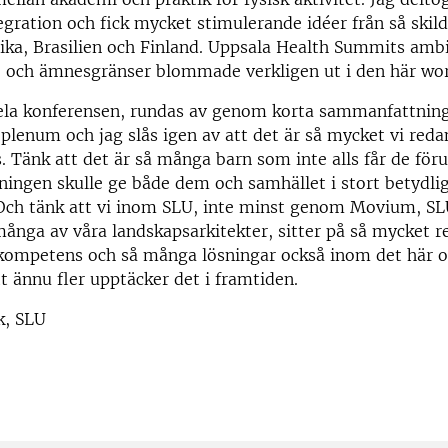
egration och fick mycket stimulerande idéer från så skil
ika, Brasilien och Finland. Uppsala Health Summits ambi
- och ämnesgränser blommade verkligen ut i den här wo
ela konferensen, rundas av genom korta sammanfattnin
i plenum och jag slås igen av att det är så mycket vi red
s. Tänk att det är så många barn som inte alls får de för
ningen skulle ge både dem och samhället i stort betydlig
 Och tänk att vi inom SLU, inte minst genom Movium, S
ånga av våra landskapsarkitekter, sitter på så mycket r
kompetens och så många lösningar också inom det här 
t ännu fler upptäcker det i framtiden.
k, SLU