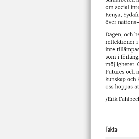
om social int
Kenya, Sydafr
över nations
Dagen, och h
reflektioner 
inte tillämpa
som i förläng
möjligheter.
Futures och m
kunskap och 
oss hoppas at
/Erik Fahlbec
Fakta: