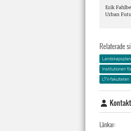
Erik Fahlb
Urban Futu
Relaterade si
Landskapsplane
Institutionen f
LTV-fakulteten
Kontakt
Länkar: