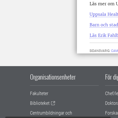
Läs mer om U
Uppsala Heal
Barn och sta
Läs Erik Fahl
SIDANSVARIG:
CAM
Organisationsenheter
För d
Fakulteter
Chef/l
Biblioteket
Doktor
Centrumbildningar och
Forska