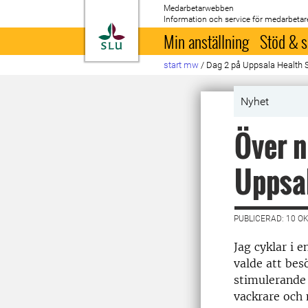
Medarbetarwebben
Information och service för medarbetar
Till startsida
Min anställning
Stöd & s
start mw
/
Dag 2 på Uppsala Health
Nyhet
Över n
Uppsa
PUBLICERAD: 10 O
Jag cyklar i 
valde att bes
stimulerande 
vackrare och