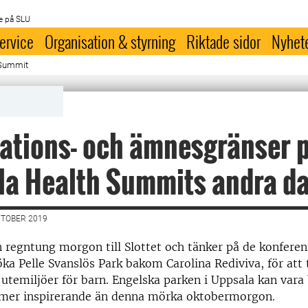
e på SLU
ervice
Organisation & styrning
Riktade sidor
Nyhet
 Summit
ations- och ämnesgränser 
la Health Summits andra d
KTOBER 2019
en regntung morgon till Slottet och tänker på de konfere
öka Pelle Svanslös Park bakom Carolina Rediviva, för att 
utemiljöer för barn. Engelska parken i Uppsala kan vara
 mer inspirerande än denna mörka oktobermorgon.