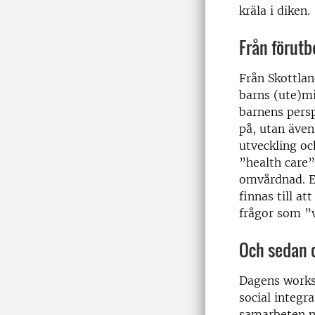
kräla i diken.
Från förutb
Från Skottlan
barns (ute)mi
barnens persp
på, utan även
utveckling oc
”health care”
omvårdnad. En
finnas till a
frågor som ”
Och sedan 
Dagens works
social integr
samarbeten me