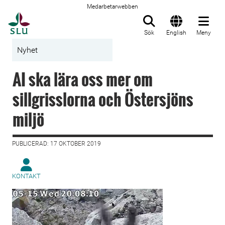
Medarbetarwebben
Till startsida
Sök
English
Meny
Nyhet
AI ska lära oss mer om
sillgrisslorna och Östersjöns
miljö
PUBLICERAD: 17 OKTOBER 2019
KONTAKT