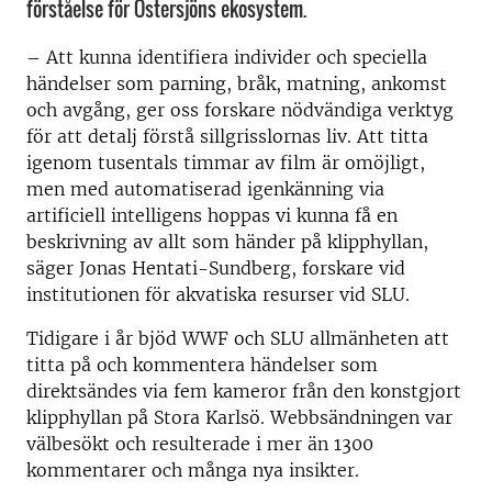
förståelse för Östersjöns ekosystem.
– Att kunna identifiera individer och speciella
händelser som parning, bråk, matning, ankomst
och avgång, ger oss forskare nödvändiga verktyg
för att detalj förstå sillgrisslornas liv. Att titta
igenom tusentals timmar av film är omöjligt,
men med automatiserad igenkänning via
artificiell intelligens hoppas vi kunna få en
beskrivning av allt som händer på klipphyllan,
säger Jonas Hentati-Sundberg, forskare vid
institutionen för akvatiska resurser vid SLU.
Tidigare i år bjöd WWF och SLU allmänheten att
titta på och kommentera händelser som
direktsändes via fem kameror från den konstgjort
klipphyllan på Stora Karlsö. Webbsändningen var
välbesökt och resulterade i mer än 1300
kommentarer och många nya insikter.